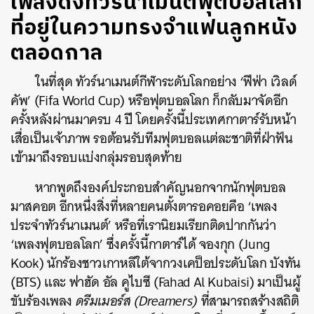
เพลงดังทัวร์นาเมนต์ฟุตบอลโลก
ที่อยู่ในความทรงจำแฟนลูกหนัง
ตลอดกาล
ในที่สุด ทัวร์นาเมนต์กีฬาระดับโลกอย่าง ‘ฟีฟ่า เวิลด์
คัพ’ (Fifa World Cup) หรือฟุตบอลโลก ก็กลับมาจัดอีก
ครั้งหลังผ่านมาครบ 4 ปี โดยครั้งนี้ประเทศกาตาร์รับหน้า
เสื่อเป็นเจ้าภาพ รอต้อนรับทีมฟุตบอลแต่ละชาติที่ฝ่าฟัน
เข้ามาถึงรอบแบ่งกลุ่มรอบสุดท้าย
หากพูดถึงองค์ประกอบสำคัญนอกจากนักฟุตบอล
มาสคอต อีกหนึ่งสิ่งที่หลายคนตั้งตารอคอยคือ ‘เพลง
ประจำทัวร์นาเมนต์’ หรือที่เรานิยมเรียกติดปากกันว่า
‘เพลงฟุตบอลโลก’ ซึ่งครั้งนี้กาตาร์ได้ จองกุก (Jung
Kook) นักร้องชาวเกาหลีใต้จากวงเคป็อประดับโลก บังทัน
(ฺBTS) และ ฟาฮัด อัล คูไบซี (Fahad Al Kubaisi) มาเป็นผู้
ขับร้องเพลง
ดรีมเมอร์ส (Dreamers)
ที่สามารถสร้างสถิติ