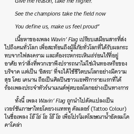
Give me reason, take me higher.
See the champions take the field now
You define us, make us feel proud”
เนื้อหาของเพลง
Wavin’ Flag
เปรียบเสมือนสารที่ส่ง
ไปถึงคนทั่วโลก เพื่อสะท้อนถึงผู้ลี้ภัยทั่วโลกที่ได้รับผลกระ
ทบจากไฟสงคราม และต้องระหกระเหินเร่ร่อนไร้ที่อยู่
อาศัย ทว่าสิ่งที่พวกเขาพึงปรารถนาไม่ใช่เงินทองหรือของ
บริจาค แต่เป็น ‘อิสระ’ ที่จะได้ใช้ชีวิตบนโลกอย่างมีความ
สุข โดย เคนาน ถือเป็นศิลปินชาวแอฟริการายแรกที่ได้
ร้องเพลงประจำทัวร์นาเมนต์ฟุตบอลโลกอย่างเป็นทางการ
ทั้งนี้ เพลง
Wavin’ Flag
ถูกนำไปดัดแปลงเป็น
เวอร์ชันภาษาไทยโดยวงแทททู คัลเลอร์ (Tattoo Colour)
ในชื่อเพลง
โอ๊ โอ่ โอ โอ๊ โอ
เพื่อโปรโมตโฆษณาน้ำอัดลมโค
คาโคล่า