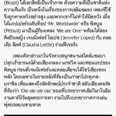
(Brazil) ได้เอกสิทธิ์เป็นเจ้าภาพ ด้วยความที่เป็นชาติแห่ง
ความรื่นเริง เป็นหนึ่งในเรื่องของการเฉลิมฉลอง เพลงที่ใช้
จึงถูกคาดหวังอย่างสูง และพวกเขาก็ไม่ทำให้ผิดหวัง เมื่อ
ได้แรปเปอร์ระดับท็อป ‘Mr. Worldwide’ หรือ พิตบูล
(Pitbull) มาเป็นผู้ร้องเพลง ‘We are One’ พร้อมได้สอง
ศิลปินหญิง เจนนิเฟอร์ โลเปซ (Jennifer Lopez) กับ คลอ
เดีย ลีตต์ (Claudia Leitte) ร่วมฟีเจอริง
เพลงดังกล่าวมาในจังหวะสนุกสนานสไตล์แซมบา
ปลุกเร้าอารมณ์ด้วยเสียงกลอง นกหวีด และท่อนแรปของ
พิตบูล ก่อนที่เจนนิเฟอร์และคลอเดียจะได้โชว์เสียงทรง
พลัง โดยเฉพาะในรายหลังที่ร้องเป็นภาษาโปรตุเกส-
บราซิล เพื่อแสดงถึงอัตลักษณ์ประจำชาติ สลับเสียงคอรัส
ที่ร้องว่า
‘Ole ole ole ola’
ขณะที่บรรยากาศเอ็มวีมาในธีม
งานคาร์นิวัลสุดตระการตา รวมไปถึงบรรยากาศการเล่น
ฟุตบอลบนชายหาด