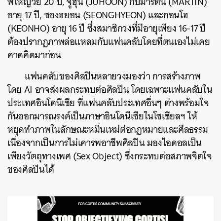
พี่ใหญ่วัย
20 ปี,
จูฮุน (
JUHOON
) กับมาร์ติน (
MARTIN
)
อายุ 17 ปี,
ซองฮยอน (SEONGHYEON) และกอนโฮ
(KEONHO) อายุ 16 ปี
ซึ่งสมาชิกวงที่มีอายุเพียง 16-17 ปี
ต้องปรากฏภาพล่อแหลมกับแฟนคลับโดยที่ตนเองไม่เคย
คาดคิดมาก่อน
แฟนคลับของศิลปินหลายวงมองว่า การสร้างภาพ
โดย AI อาจส่งผลกระทบต่อศิลปิน โดยเฉพาะแฟนคลับใน
ประเทศอินโดนีเซีย ที่แฟนคลับประเทศอื่นๆ ต่างพร้อมใจ
กันออกมารณรงค์เป็นภาษาอินโดนีเซียในโซเชียลฯ ให้
หยุดทำภาพในลักษณะหมิ่นเหม่ต่อกฎหมายและศีลธรรม
เนื่องจากเป็นการไม่เคารพอาชีพศิลปิน มองไอดอลเป็น
เพียงวัตถุทางเพศ (Sex Object) ซึ่งกระทบต่อสภาพจิตใจ
ของศิลปินได้
ค้นหา
SHARE
TWEET
LINE
EMAIL