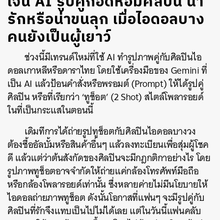
เจน AI รูปคู่กอดหอมศิลปิน น่า
รักหรือน่าขนลุก เมื่อไอดอลบาง
คนยังเป็นผู้เยาว์
ช่วงนี้มีเทรนด์ใหม่ที่ใช้ AI ทำรูปภาพคู่กับศิลปินไอ
ดอลเกาหลีหรือดาราไทย โดยใช้เครื่องมือของ Gemini ที่
เป็น AI แล้วป้อนคำสั่งหรือพรอมต์ (Prompt) ให้ได้รูปคู่
ศิลปิน หรือที่เรียกว่า ‘ทูช็อต’ (2 Shot) สไตล์โพลารอยด์
ในที่เป็นกระแสในตอนนี้
เดิมทีการได้ถ่ายรูปทูช็อตกับศิลปินไอดอลบางวง
ต้องซื้ออัลบั้มหรือสินค้าอื่นๆ แล้วลงทะเบียนเพื่อสุ่มผู้โชค
ดี แล้วแต่ว่าต้นสังกัดของศิลปินจะมีกฎกติกาอย่างไร โดย
รูปภาพทูช็อตอาจจำกัดให้ถ่ายแค่กล้องโทรศัพท์มือถือ
หรือกล้องโพลารอยด์เท่านั้น ซึ่งหลายค่ายไม่มีนโยบายให้
ไอดอลถ่ายภาพทูช็อต ดังนั้นโอกาสที่แฟนๆ จะมีรูปคู่กับ
ศิลปินที่รักจึงแทบเป็นไปไม่ได้เลย แต่ในวันนี้แฟนคลับ