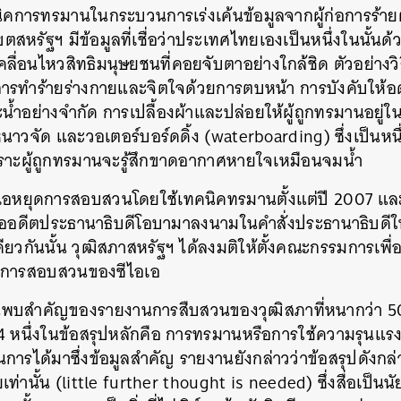
คนิคการทรมานในกระบวนการเร่งเค้นข้อมูลจากผู้ก่อการร้ายต
SHARE
TWEET
LINE
EMAIL
รัฐฯ มีข้อมูลที่เชื่อว่าประเทศไทยเองเป็นหนึ่งในนั้นด้วย
ื่อนไหวสิทธิมนุษยชนที่คอยจับตาอย่างใกล้ชิด ตัวอย่างวิ
่น การทำร้ายร่างกายและจิตใจด้วยการตบหน้า การบังคับให
้ำอย่างจำกัด การเปลื้องผ้าและปล่อยให้ผู้ถูกทรมานอยู่ใ
หนาวจัด และวอเตอร์บอร์ดดิ้ง (waterboarding) ซึ่งเป็นหนึ
ราะผู้ถูกทรมานจะรู้สึกขาดอากาศหายใจเหมือนจมน้ำ
อเอหยุดการสอบสวนโดยใช้เทคนิคทรมานตั้งแต่ปี 2007 และ
่ออดีตประธานาธิบดีโอบามาลงนามในคำสั่งประธานาธิบดีให้
เดียวกันนั้น วุฒิสภาสหรัฐฯ ได้ลงมติให้ตั้งคณะกรรมการเ
ะการสอบสวนของซีไอเอ
นพบสำคัญของรายงานการสืบสวนของวุฒิสภาที่หนากว่า 50
4 หนึ่งในข้อสรุปหลักคือ การทรมานหรือการใช้ความรุนแ
ในการได้มาซึ่งข้อมูลสำคัญ รายงานยังกล่าวว่าข้อสรุปดังก
เท่านั้น (little further thought is needed) ซึ่งสื่อเป็น