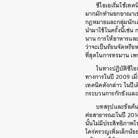
ซีไอเอเริ่มใช้เท
มากมักทำนอกอาณาเขตสห
กฎหมายและกลุ่มนักเคล
นำมาใช้ในครั้งนี้เช
นาน การให้อาหารและน
ว่าจะเป็นร้อนจัดหรือ
ที่สุดในการทรมาน เพ
ในทางปฏิบัติซีไ
ทางการในปี 2009 เมื
เทคนิคดังกล่าว ในปี
กระบวนการกักขังแล
บทสรุปและข้อค้
ต่อสาธารณะในปี 201
นั้นไม่มีประสิทธิภาพ
ใคร่ครวญเพิ่มเล็กน้อย