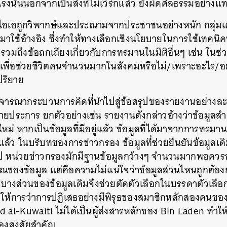
นั้นนอกจากเป็นสิ่งที่ไม่เวิร์กแล้ว ยังผิดศีลธรรมอย่างแท
ซีไอเอถูกวิพากษ์และประณามจากประชาชนอย่างหนัก กลุ่มเ
ี้มาใช้อ้างอิง ซึ่งทำให้ทางเลือกเชิงนโยบายในการใช้เทคนิ
 รวมถึงข้อถกเถียงเกี่ยวกับการทรมานในมิติอื่นๆ เช่น ในช่
ยเพื่อช่วยชีวิตคนจำนวนมากในสังคมหรือไม่/เพราะอะไร/อย
ปริยาย
พิจารณากระบวนการคิดที่นำไปสู่ข้อสรุปของรายงานอย่างล
ประการ ยกตัวอย่างเช่น รายงานดังกล่าวอ้างว่าข้อมูลสำ
ใหม่ หากเป็นข้อมูลที่มีอยู่แล้ว ข้อมูลที่ได้มาจากการทรมาน
้ว ในบริบทของการข่าวกรอง ข้อมูลที่ช่วยยืนยันข้อมูลเดิมถ
ป หน่วยข่าวกรองมักมีฐานข้อมูลกว้างๆ จำนวนมากพอควรอยู่แ
ณของข้อมูล แต่คือความไม่แน่ใจว่าข้อมูลส่วนไหนถูกต้องกั
ันบางส่วนของข้อมูลเดิมจึงช่วยตัดตัวเลือกในบรรดาตัวเลือกท
ไอเอให้การว่าการปฏิเสธอย่างมีพิรุธของสมาชิกหลักสองคนขอ
l-Kuwaiti ไม่ได้เป็นผู้ส่งสารหลักของ Bin Laden ทำให้ซ
ต้องสงสัยสำคัญ