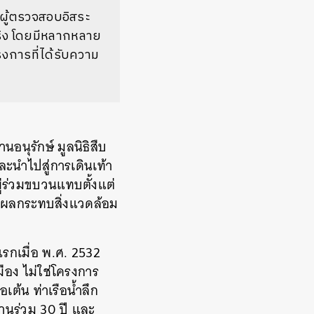
ผู้ตรวจสอบอิสระ
ิง
โดยมีหลากหลาย
งการที่ได้รับความ
านอนุรักษ์
มูลนิธิสืบ
และนำไปสู่การเดินเท้า
่ร่วมขบวนแทบตั้งแต่
นผลกระทบสิ่งแวดล้อม
รกเมื่อ
พ
.
ศ
. 2532
มือง
ไม่ใช่โครงการ
ือเต้น
ท่าเรือน้ำลึก
านร่วม
30
ปี
และ