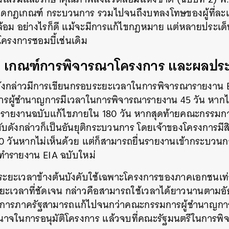
นดกฎเกณฑ์
กระบวนการ
รวมไปจนถึงบทลงโทษของผู้ที่ละ
SHARE
TWEET
LINE
EMAIL
้อม
อย่างไรก็ดี
แม้จะมีการแก้ไขกฎหมาย
แต่หลายประเด็น
โครงการซอมบี้เช่นเดิม
า
เกณฑ์การพิจารณาโครงการ
และผลประ
งกล่าวมีการเขียนกรอบระยะเวลาในการพิจารณารายงาน
รผู้ชำนาญการมีเวลาในการพิจารณารายงาน
45
วัน
หากไ
รายงานฉบับแก้ไขภายใน
180
วัน
หากสุดท้ายคณะกรรมการ
บดังกล่าวก็เป็นอันยุติกระบวนการ
โดยเจ้าของโครงการมีส
0
วันหากไม่เห็นด้วย
แต่ก็สามารถยื่นรายงานเข้ากระบวนกา
ัดทำรายงาน
EIA
ฉบับใหม่
ะยะเวลาข้างต้นบังคับใช้เฉพาะโครงการของภาคเอกชนเท่า
ยะเวลาที่ชัดเจน
กล่าวคือสามารถใช้เวลาได้ยาวนานตามอัธ
การภาครัฐสามารถแก้ไปจนกว่าคณะกรรมการผู้ชำนาญกา
ำนาจในการอนุมัติโครงการ
แล้วจบที่คณะรัฐมนตรีในการพิจ