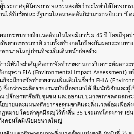
นผู้ประกาศยุติโครงการ
จนชวนสงสัยว่าอะไรทำให้โครงการเหล
ดค้านได้รับชัยชนะ
รัฐบาลในอนาคตอันก็สามารถหยิบมา
‘
ปัดฝ
ผลกระทบทางสิ่งแวดล้อมในไทยมีมาร่วม
45
ปี
โดยมีจุดป
ทรัพยากรธรรมชาติ
รวมทั้งสร้างกลไกป้องกันผลกระทบทาง
ขนาดใหญ่ก่อนที่จะเริ่มเดินหน้าก่อสร้าง
าวมีหัวใจสำคัญคือการจัดทำรายงานการวิเคราะห์ผลกระทบ
อังกฤษว่า
EIA (Environmental Impact Assessment)
หร
็จะมีการจัดทำรายงานเพิ่มเติมในชื่อว่า
EHIA (Environ
t)
ซึ่งกว่าจะผลิตรายงานฉบับนี้ออกมาได้
ทีมนักวิจัยและผู้
าน
ปรึกษาหารือกับชุมชน
และออกแบบมาตรการลดผลกระทบท
โยบายและแผนทรัพยากรธรรมชาติและสิ่งแวดล้อมเพื่อส่ง
กฎหมาย
โดยล่าสุดมีระบุไว้ทั้งสิ้น
35
ประเภทโครงการ
เช่น
ึงคอนโดมิเนียมขนาดใหญ่
งเสริมและรักษาคุณภาพสิ่งแวดล้อมแห่งชาติ
(
ฉบับที่
2)
พ
นหา