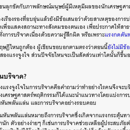
ขนลุกขัดกับภาพลักษณ์มนุษย์ผู้มีเหตุมีผลของนักเศรษฐศ
ืองรองที่อบอุ่นแล้วยังมีข้อเสนอว่าด้วยสาเหตุของการบริ
คเพื่อแสดงสถานะทางสังคมของตนเอง เพื่อประกาศให้สาธารณ
่งการบริจาคเนื่องด้วยความรู้สึกผิด หรือเพราะ
แรงกดดัน
าทฤษฎีไหนถูกต้อง ผู้เขียนขอบอกตามตรงว่าตอนนี้
ยังไม่มีข้
ทั้งสองแรงจูงใจ ส่วนปัจจัยไหนจะเป็นสัดส่วนเท่าใดนั้นก็ขึ้
คนบริจาค?
งแรงจูงใจในการบริจาคคือคำถามว่าทำอย่างไรคนจึงจะบริจ
่างเศรษฐศาสตร์พฤติกรรมก็ได้แนะนำแนวทางโดยแบ่งการ
ุนหันพลันแล่น และการบริจาคอย่างรอบคอบ
หันพลันแล่นหมายถึงการบริจาคซึ่งเกิดจากแรงกระตุ้นท
ก ตัวอย่างง่ายๆ ก็เช่นการบริจาคช่วยเหลือผู้ประสบภัยต่