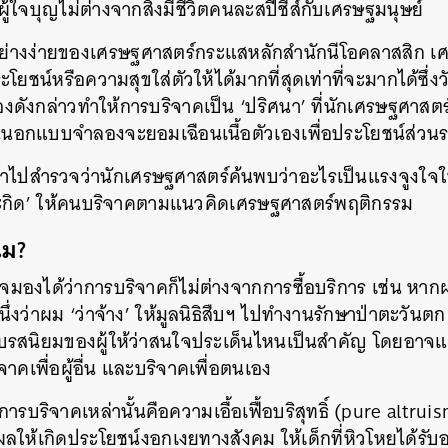
้ใจบุญไม่ต่างจากสิ่งมีชีวิตคนละสปีชีส์กับเศรษฐมนุษย์
งง่ายของเศรษฐศาสตร์กระแสหลักสำนักนีโอคลาสสิก เศรษฐ
น์หรือความสุขใส่ตัวให้ได้มากที่สุดเท่าที่จะมากได้ซึ่ง
จำลองดังกล่าวทำให้การบริจาคเป็น ‘ปริศนา’ ที่นักเศรษฐศาส
นนอกแบบจำลองจะยอมเฉือนเนื้อตัวเองเพื่อประโยชน์ส่วน
าไปสำรวจว่านักเศรษฐศาสตร์ค้นพบว่าอะไรเป็นแรงจูงใจ
สะกิด’ ให้คนบริจาคตามแนวคิดเศรษฐศาสตร์พฤติกรรม
ไม?
าจมองได้ว่าการบริจาคก็ไม่ต่างจากการซื้อบริการ เช่น หากผ
ึ่งว่าผม ‘ว่าจ้าง’ ให้มูลนิธิสืบฯ ไปทำงานรักษาป่าตะวันต
่กับรสนิยมของผู้ให้ว่าสนใจประเด็นไหนเป็นสำคัญ โดยอาจ
จาคเพื่อผู้อื่น และบริจาคเพื่อตนเอง
รบริจาคเหล่านั้นคือความเอื้อเฟื้อบริสุทธิ์ (pure altrui
ังผลให้เกิดประโยชน์งอกเงยทางสังคม ให้เด็กที่หิวโหยได้รั
นหา