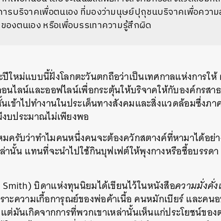
การบริจาคเพื่อตนเอง ที่มองว่ามนุษย์ปุถุชนบริจาคเพื่อคว
องตนเอง หรือเพื่อบรรเทาความรู้สึกผิด
ปีใหม่แบบนี้ฝั่งโลกตะวันตกถือว่าเป็นเทศกาลแห่งการให้ ผ
นไลน์และออฟไลน์เพื่อกระตุ้นให้บริจาคให้กับองค์กรสา
่านั้นเข้าไปทำงานในประเด็นทางสังคมและสิ่งแวดล้อมซึ่งภาค
อมีงบประมาณไม่เพียงพอ
หมครับว่าทำไมคนหนึ่งคนจะต้องควักสตางค์ที่หามาได้อย่
่านั้น แทนที่จะนำไปใช้กินบุฟเฟต์ให้พุงกางหรือซื้อบรรดา 
Smith) บิดาแห่งทุนนิยมได้เขียนไว้ในหนังสือ
ความมั่งคั่ง
เพราะความเกื้อการุณย์ของพ่อค้าเนื้อ คนหมักเบียร์ และคนอ
แต่มันเกิดจากการที่พวกเขาเหล่านั้นเห็นแก่ประโยชน์ขอ