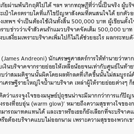
ะสบภัยผ่านพ้นวิกฤติไปได้ ฯลฯ หากทฤษฎีที่ว่านี้เป็นจริง ผู้บ
SHARE
TWEET
LINE
EMAIL
เป๋าใครตราบใดที่แก้ไขปัญหาสังคมที่ตนสนใจได้ ยกตัวอย
ทพฯ จำเป็นต้องใช้เงินทั้งสิ้น 500,000 บาท ผู้เขียนตั้
าบข่าวว่าเจ้าสัวคนรักแมวบริจาคจัดเต็ม 500,000 บาท สิ
งสงบเสงี่ยมเพราะบริจาคเพิ่มไปก็ไม่ได้ช่วยอะไร ผลกระทบดั
ี (James Andreoni) นักเศรษฐศาสตร์การให้ทำนายว่าหากท
บเงินบริจาคจากรายย่อยให้เหลือน้อยจนเท่ากับศูนย์ในท้ายที
าสมมติฐานนั้นผิดโดยผลหักลดที่เกิดขึ้นนั้นไม่สมบูรณ์ดั
หาเศรษฐีรายใหญ่ใจป้ำมาบริจาค เหล่าผู้ให้รายย่อยต่างๆ ก็ย
คิดว่าแรงจูงใจของมนุษย์ปุถุชนน่าจะมีมากกว่าการแก้ปัญ
รองที่อบอุ่น (warm glow)’ หมายถึงความสุขทางใจของการเป
ามารถมาทดแทนได้ และเขาหรือเธอก็ยังเลือกที่จะบริจาคแม
ยหรือต้องบริจาคแบบไม่ออกนาม เพราะความสุขของพวกเขาค