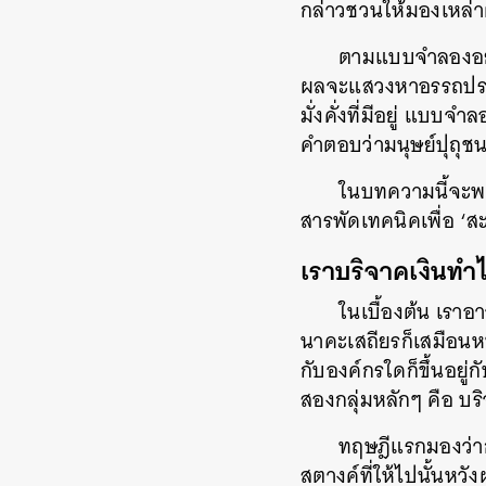
กล่าวชวนให้มองเหล่าผู
ตามแบบจำลองอย่า
ผลจะแสวงหาอรรถประโยช
มั่งคั่งที่มีอยู่ แบบ
คำตอบว่ามนุษย์ปุถุช
ในบทความนี้จะพ
สารพัดเทคนิคเพื่อ ‘
เราบริจาคเงินทำ
ในเบื้องต้น เราอ
นาคะเสถียรก็เสมือนหน
กับองค์กรใดก็ขึ้นอยู
สองกลุ่มหลักๆ คือ บริ
ทฤษฎีแรกมองว่ากา
สตางค์ที่ให้ไปนั้นหว
ค้