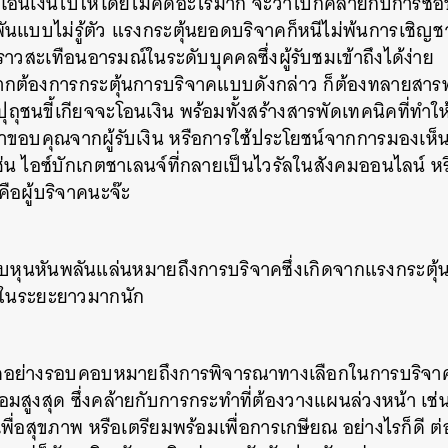
โอนเงินไปให้โดยไม่คิดอะไรมาก จะว่าไปก็คล้ายกับการซื้
ันแบบไม่รู้ตัว แรงกระตุ้นยอดบริจาคก็หนีไม่พ้นการเชิญชวน
ราวสะเทือนอารมณ์ในระดับบุคคลซึ่งผู้รับชมเข้าถึงได้ง่
กต้องการกระตุ้นการบริจาคแบบดังกล่าว ก็ต้องทลายสา
ถุชนขี้เกียจจะโอนเงิน พร้อมทั้งสร้างสารพัดเทคนิคที่ทำให้ผู
ขอบคุณจากผู้รับเงิน หรือการใช้ประโยชน์จากการมองเห็นใ
่น ไอซ์บักเกตชาเลนจ์ที่กลายเป็นไวรัลในสังคมออนไลน์ ห
คือผู้บริจาคนะจ๊ะ
หุนหันพลันแล่นหมายถึงการบริจาคซึ่งเกิดจากแรงกระตุ
ลในระยะยาวมากนัก
ย่างรอบคอบหมายถึงการพิจารณาทางเลือกในการบริจาคเพ
อมสูงสุด ซึ่งคล้ายกับการกระทำที่ต้องวางแผนล่วงหน้า เช่
ื่อสุขภาพ หรือเตรียมพร้อมเพื่อการเกษียณ อย่างไรก็ดี 