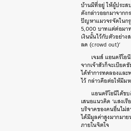
บ้านมีที่อยู่ ให้ผู้ปร
ดังกล่าวออกมาจากกระ
ปัญหาแมวจรจัดในกรุงเ
5,000 บาทแต่ต่อมาทร
เงินนั้นไว้กับตัวอย่า
ลด (crowd out)’
เจมส์ แอนดรีโอน
จากเจ้าสัวก็จะเบียดขั
ได้ทำการทดลองและพบว่
ไว้ กล่าวคือต่อให้มีม
แอนดรีโอนีได้ขบ
เสนอแนวคิด ‘แสงเรือง
บริจาคของคนอื่นไม่ส
ได้มีมูลค่าสูงมากมา
ภายในจิตใจ