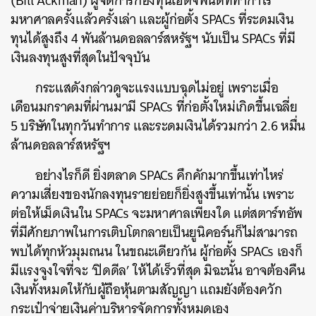
(Bill Ackman) ผู้จัดการกองทุนเฮดจ์ฟันด์ที่ทำกำไร
มหาศาลครั้งแล้วครั้งเล่า และผู้ก่อตั้ง SPACs ที่ระดมเงิน
ทุนได้สูงถึง 4 พันล้านดอลลาร์สหรัฐฯ นับเป็น SPACs ที่มี
เงินลงทุนสูงที่สุดในปัจจุบัน
กระแสดังกล่าวดูจะแรงแบบฉุดไม่อยู่ เพราะเมื่อ
เดือนมกราคมที่ผ่านมามี SPACs ที่ก่อตั้งใหม่เกิดขึ้นเฉลี่ย
5 บริษัทในทุกวันทำการ และระดมเงินได้รวมกว่า 2.6 หมื่น
ล้านดอลลาร์สหรัฐฯ
อย่างไรก็ดี ยิ่งตลาด SPACs คึกคักมากขึ้นเท่าไหร่
ความเสี่ยงของนักลงทุนรายย่อยก็ยิ่งสูงขึ้นเท่านั้น เพราะ
ต่อให้เม็ดเงินใน SPACs จะมหาศาลเพียงใด แต่สตาร์ทอัพ
ที่มีศักยภาพในการเติบโตกลายเป็นยูนิคอร์นก็ไม่สามารถ
พบได้ทุกหัวมุมถนน ในขณะเดียวกัน ผู้ก่อตั้ง SPACs เองก็
มีแรงจูงใจที่จะ ‘ปิดดีล’ ให้ได้เร็วที่สุด มิฉะนั้น อาจต้องคืน
เงินทั้งหมดให้กับผู้ถือหุ้นตามสัญญา แถมยังต้องควัก
กระเป๋าจ่ายเงินค่าบริหารจัดการทั้งหมดเอง