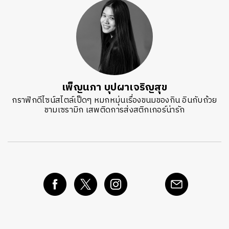
เพ็ญนภา บุปผาเจริญสุข
กราฟิกดีไซน์สไตล์เป็ดๆ หมกหมุ่นเรื่องขนมของกิน อินกับถ้วย
ชามเซรามิก เสพติดการส่งสติกเกอร์น่ารัก