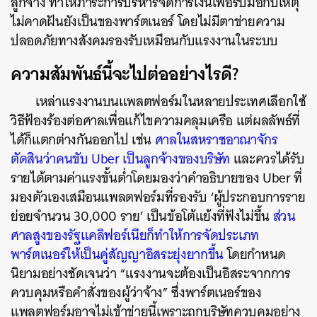
ลูกจ้าง ทำให้ภาระการบริหารจัดการเงินเพื่อรับมือกับเหตุ
ไม่คาดฝันยังเป็นของพาร์ตเนอร์ โดยไม่มีตาข่ายความ
ปลอดภัยทางสังคมรองรับเหมือนกับแรงงานในระบบ
ความสัมพันธ์นี้จะไปต่ออย่างไรดี?
เหล่าแรงงานบนแพลตฟอร์มในหลายประเทศเลือกใช้
วิธีฟ้องร้องต่อศาลเพื่อแก้ไขความคลุมเครือ แต่ผลลัพธ์ที่
ได้ก็แตกต่างกันออกไป เช่น
ศาลในสหราชอาณาจักร
ตัดสินว่าคนขับ Uber เป็นลูกจ้างของบริษัท
และควรได้รับ
รายได้ตามค่าแรงขั้นต่ำโดยมองว่าคำอธิบายของ Uber ที่
มองตัวเองเสมือนแพลตฟอร์มที่รองรับ ‘ผู้ประกอบการราย
ย่อยจำนวน 30,000 ราย’ เป็นข้อโต้แย้งที่ฟังไม่ขึ้น
ส่วน
ศาลสูงของรัฐแคลิฟอร์เนียก็ทำให้การจัดประเภท
พาร์ตเนอร์ให้เป็นคู่สัญญาอิสระยุ่งยากขึ้น
โดยกำหนด
นิยามอย่างชัดเจนว่า “แรงงานจะต้องเป็นอิสระจากการ
ควบคุมหรือคำสั่งของผู้ว่าจ้าง” ซึ่งพาร์ตเนอร์ของ
แพลตฟอร์มอาจไม่เข้าข่ายนี้เพราะถูกบริษัทควบคุมอย่าง