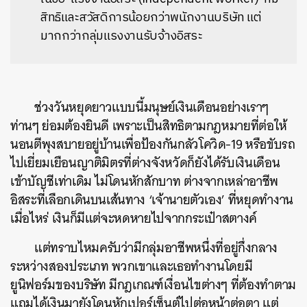
สิทธิและสวัสดิการน้อยกว่าพนักงานบริษัท แต่
มากกว่ากลุ่มแรงงานรับจ้างอิสระ
ช่วงวันหยุดยาวแบบนี้มนุษย์เงินเดือนอย่างเราๆ
ท่านๆ ย่อมต้องยินดี เพราะเป็นสิทธิตามกฎหมายที่ต่อให้
นอนตีพุงสบายอยู่บ้านเพื่อป้องกันกลัวโควิด-19 หรือขับรถ
ไปเยี่ยมเยือนญาติมิตรที่ต่างจังหวัดก็ยังได้รับเงินเดือน
เข้าบัญชีเท่าเดิม ไม่โดนหักสักบาท ต่างจากเหล่าอาชีพ
อิสระที่เลือกเดินบนเส้นทาง ‘เจ้านายตัวเอง’ ที่หยุดทำงาน
เมื่อไหร่ เงินก็มีแต่จะหดหายไปจากกระเป๋าสตางค์
แต่ทราบไหมครับว่ามีกลุ่มอาชีพหนึ่งที่อยู่กึ่งกลาง
ระหว่างสองประเภท พวกเขาและเธอทำงานโดยมี
ยูนิฟอร์มของบริษัท มีกฎเกณฑ์เงื่อนไขต่างๆ ที่ต้องทำตาม
แถมได้เงินมายังโดนหักเปอร์เซ็นต์ไปต่อหน้าต่อตา แต่