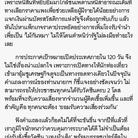
เพราะหนี้สินที่หยิบยืมมาใกล้ชนเพดานหนี้สาธารณะเต็มที
ทางเลือกราคาแพงเพื่อช่วยเหลือผู้มีรายได้น้อยอย่างการ
แจกเงินผ่านบัตรสวัสดิการแห่งรัฐจึงต้องถูกพับเก็บ แล้ว
หันไปหาแพ็กเกจราคาประหยัดอย่างการเพิ่มโรงรับจำนำ
เพื่อเป็น ‘ไม้กันหมา’ ไม่ให้โดนตำหนิว่ารัฐไม่ลงมือทำอะไร
เลย
การประกาศเป้าหมายเปิดประเทศภายใน 120 วัน จึง
ไม่ใช่เรื่องน่าแปลกใจ เพราะการเปิดทางให้นักท่องเที่ยว
เข้ามาอุ้มชูเศรษฐกิจดูจะเป็นทางรอดทางเดียวในปัจจุบัน
คำแถลงการณ์ของท่านนายกฯ ก็ชี้แจงอย่างชัดเจนว่า ไม่
สามารถรอให้ประชาชนทุกคนได้รับวัคซีนครบ 2 โดส
พร้อมที่จะรับความเสี่ยงหากจำนวนผู้ติดเชื้อเพิ่มขึ้น และที่
สำคัญคือ ทุกคนจะต้อง ‘ยอมรับความเสี่ยงร่วมกัน’
ฟังคำแถลงแล้วก็อดไม่ได้ที่จะขันขื่น จากปีที่แล้วที่
เราภูมิใจนักหนาว่าควบคุมการระบาดได้ดี ไม่จำเป็นต้อง
เร่งรับสั่งซื้อวัคซีน ‘แทงม้าเต็ง’ พร้อมบรรลุซูเปอร์ดีลใน