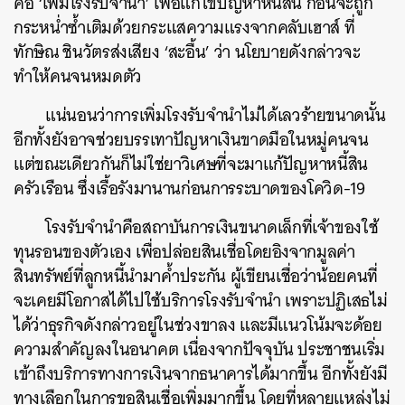
คือ ‘เพิ่มโรงรับจำนำ’ เพื่อแก้ไขปัญหาหนี้สิน ก่อนจะถูก
กระหน่ำซ้ำเติมด้วยกระแสความแรงจากคลับเฮาส์ ที่
ทักษิณ ชินวัตรส่งเสียง ‘สะอื้น’ ว่า นโยบายดังกล่าวจะ
ทำให้คนจนหมดตัว
แน่นอนว่าการเพิ่มโรงรับจำนำไม่ได้เลวร้ายขนาดนั้น
อีกทั้งยังอาจช่วยบรรเทาปัญหาเงินขาดมือในหมู่คนจน
แต่ขณะเดียวกันก็ไม่ใช่ยาวิเศษที่จะมาแก้ปัญหาหนี้สิน
ครัวเรือน ซึ่งเรื้อรังมานานก่อนการระบาดของโควิด-19
โรงรับจำนำคือสถาบันการเงินขนาดเล็กที่เจ้าของใช้
ทุนรอนของตัวเอง เพื่อปล่อยสินเชื่อโดยอิงจากมูลค่า
สินทรัพย์ที่ลูกหนี้นำมาค้ำประกัน ผู้เขียนเชื่อว่าน้อยคนที่
จะเคยมีโอกาสได้ไปใช้บริการโรงรับจำนำ เพราะปฏิเสธไม่
ได้ว่าธุรกิจดังกล่าวอยู่ในช่วงขาลง และมีแนวโน้มจะด้อย
ความสำคัญลงในอนาคต เนื่องจากปัจจุบัน ประชาชนเริ่ม
เข้าถึงบริการทางการเงินจากธนาคารได้มากขึ้น อีกทั้งยังมี
ทางเลือกในการขอสินเชื่อเพิ่มมากขึ้น โดยที่หลายแหล่งไม่