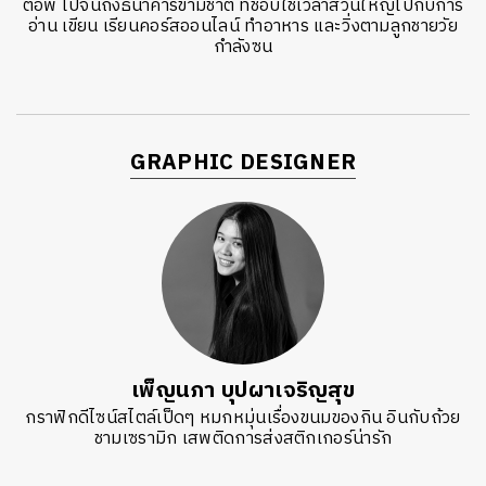
ตอัพ ไปจนถึงธนาคารข้ามชาติ ที่ชอบใช้เวลาส่วนใหญ่ไปกับการ
อ่าน เขียน เรียนคอร์สออนไลน์ ทำอาหาร และวิ่งตามลูกชายวัย
กำลังซน
GRAPHIC DESIGNER
เพ็ญนภา บุปผาเจริญสุข
กราฟิกดีไซน์สไตล์เป็ดๆ หมกหมุ่นเรื่องขนมของกิน อินกับถ้วย
ชามเซรามิก เสพติดการส่งสติกเกอร์น่ารัก