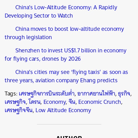
China’s Low-Altitude Economy: A Rapidly
Developing Sector to Watch
China moves to boost low-altitude economy
through legislation
Shenzhen to invest US$1.7 billion in economy
for flying cars, drones by 2026
China’s cities may see ‘flying taxis’ as soon as
three years, aviation company Ehang predicts
Tags:
เศรษฐกิจการบินระดับต่ำ
,
อากาศยานไฟฟ้า
,
ธุรกิจ
,
เศรษฐกิจ
,
โดรน
,
Economy
,
จีน
,
Economic Crunch
,
เศรษฐกิจจีน
,
Low Altitude Economy