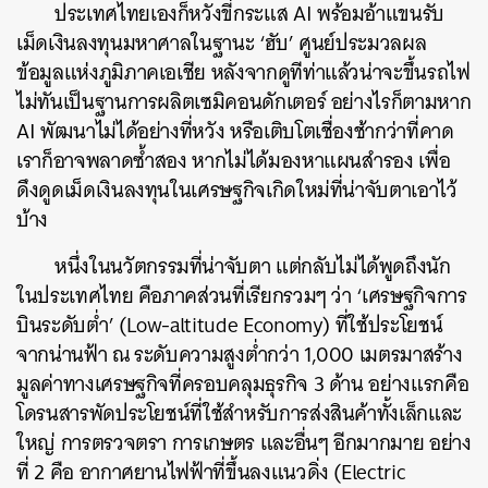
ประเทศไทยเองก็หวังขี่กระแส AI พร้อมอ้าแขนรับ
เม็ดเงินลงทุนมหาศาลในฐานะ ‘ฮับ’ ศูนย์ประมวลผล
ข้อมูลแห่งภูมิภาคเอเชีย หลังจากดูทีท่าแล้วน่าจะขึ้นรถไฟ
ไม่ทันเป็นฐานการผลิตเซมิคอนดักเตอร์ อย่างไรก็ตามหาก
AI พัฒนาไม่ได้อย่างที่หวัง หรือเติบโตเชื่องช้ากว่าที่คาด
เราก็อาจพลาดซ้ำสอง หากไม่ได้มองหาแผนสำรอง เพื่อ
ดึงดูดเม็ดเงินลงทุนในเศรษฐกิจเกิดใหม่ที่น่าจับตาเอาไว้
บ้าง
หนึ่งในนวัตกรรมที่น่าจับตา แต่กลับไม่ได้พูดถึงนัก
ในประเทศไทย คือภาคส่วนที่เรียกรวมๆ ว่า ‘เศรษฐกิจการ
บินระดับต่ำ’ (Low-altitude Economy) ที่ใช้ประโยชน์
จากน่านฟ้า ณ ระดับความสูงต่ำกว่า 1,000 เมตรมาสร้าง
มูลค่าทางเศรษฐกิจที่ครอบคลุมธุรกิจ 3 ด้าน อย่างแรกคือ
โดรนสารพัดประโยชน์ที่ใช้สำหรับการส่งสินค้าทั้งเล็กและ
ใหญ่ การตรวจตรา การเกษตร และอื่นๆ อีกมากมาย อย่าง
ที่ 2 คือ อากาศยานไฟฟ้าที่ขึ้นลงแนวดิ่ง (Electric