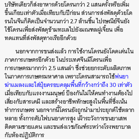
บริษัทเดียวก็ส่งอาหารด้วยโดรนกว่า 2 แสนครั้งหรือเพิ่ม
ขึ้นเกือบเท่าตัวเมื่อเทียบกับปีก่อน ส่วนการส่งพัสดุด้วยโด
รนในจีนก็คิดเป็นจำนวนกว่า 2.7 ล้านชิ้น ไปรษณีย์จีนยัง
ใช้โดรนเพื่อส่งพัสดุข้ามทะเลไปยังมณฑลฝูเจี้ยน เพื่อ
ทดแทนที่ส่งพัสดุทางเรืออีกด้วย
นอกจากการขนส่งแล้ว การใช้งานโดรนยังโดดเด่นใน
ภาคการเกษตรอีกด้วย ในประเทศจีนมีโดรนเพื่อ
การเกษตรมากกว่า 2.5 แสนลำ ซึ่งช่วยยกระดับผลิตภาพ
ในภาคการเกษตรมหาศาล เพราะโดรนสามารถใช้
พ่นยา
ฆ่าแมลงและใส่ปุ๋ยครอบคลุมพื้นที่กว้างกว่าถึง 30 เท่าตัว
เมื่อเทียบกับแรงงานมนุษย์ ป้องกันไม่ให้คนทำงานต้องไป
เสี่ยงกับสารเคมี และสร้างอาชีพทักษะสูงในพื้นที่ซึ่งเน้น
ทำการเกษตร นอกจากนี้โดรนยังถูกนำมาประยุกต์ใช้หลาก
หลาย ทั้งการดับไฟบนอาคารสูง เฝ้าระวังการขนยาเสพ
ติดตามชายแดน และขนส่งเวชภัณฑ์ระหว่างโรงพยาบาล
กับห้องปฏิบัติการ