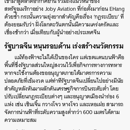
เข้ามาสู่ตลาดอากาศยาน รวมถึงแนวหน้าของ
สหรัฐอเมริกาอย่าง Joby Aviation ที่ก่อตั้งมาก่อน EHang
ด้วยซ้ำ กระนั้นความยุ่งยากสำคัญคือเรื่อง ‘กฎระเบียบ’ ที่
ต้องยอมรับว่า ฝั่งโลกตะวันตกนั้นมีความเคร่งครัดและ
ค้นหา
เชื่องช้ากว่า เมื่อเทียบกับผู้นำอย่างประเทศจีน
SHARE
TWEET
LINE
EMAIL
รัฐบาลจีน หนุนรอบด้าน เร่งสร้างนวัตกรรม
แม้ท้องฟ้าจะไม่ได้เป็นของใคร แต่เขตแดนบนฟ้าคือ
พื้นที่ซึ่งรัฐบาลส่วนใหญ่สงวนไว้เพื่อกิจการทางการทหาร
หากจะใช้งานต้องขออนุญาตภายใต้มาตรการความ
ปลอดภัยที่เข้มงวด แต่ท่าทีรัฐบาลจีนเปลี่ยนไปอย่างมีนัย
สำคัญหลังหันมาผลักดันเศรษฐกิจการบินระดับต่ำ โดย
ปรับเปลี่ยนกฎระเบียบต่างๆ และอนุญาตเมืองนำร่อง 6
แห่ง เช่น เซินเจิ้น กวางโจว หางโจว และเหอเฝย สามารถ
จัดการน่านฟ้าที่ระดับความสูงต่ำกว่า 600 เมตรได้ตาม
ความเหมาะสม