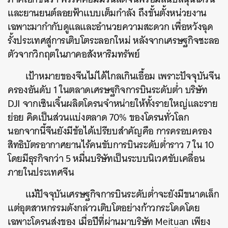
และยานยนต์ลอยฟ้าแบบเต็มกำลัง ถึงขั้นตั้งหน่วยงาน
เฉพาะมากำกับดูแลและอำนวยความสะดวก เพื่อหวังฉุด
รั้งประเทศสู่การเติบโตระลอกใหม่ หลังจากเศรษฐกิจชะลอ
ตัวจากวิกฤตในภาคอสังหาริมทรัพย์
เป้าหมายของจีนไม่ได้ไกลเกินเอื้อม เพราะปัจจุบันจีน
ครองอันดับ 1 ในตลาดเศรษฐกิจการบินระดับต่ำ บริษัท
DJI จากเซินเจิ้นผลิตโดรนจำหน่ายให้ทั้งรายใหญ่และราย
ย่อย คิดเป็นส่วนแบ่งตลาด 70% ของโดรนทั่วโลก
นอกจากนี้จีนยังมีข้อได้เปรียบสำคัญคือ การครอบครอง
สิทธิบัตรอากาศยานไร้คนขับการบินระดับต่ำราว 7 ใน 10
โดยมีธุรกิจกว่า 5 หมื่นบริษัทเป็นระบบนิเวศขับเคลื่อน
ภายในประเทศจีน
แม้ปัจจุบันเศรษฐกิจการบินระดับต่ำจะยังมีขนาดเล็ก
แต่อุตสาหกรรมดังกล่าวเติบโตอย่างก้าวกระโดดโดย
เฉพาะโดรนส่งของ เมื่อปีที่ผ่านมาบริษัท Meituan เพียง