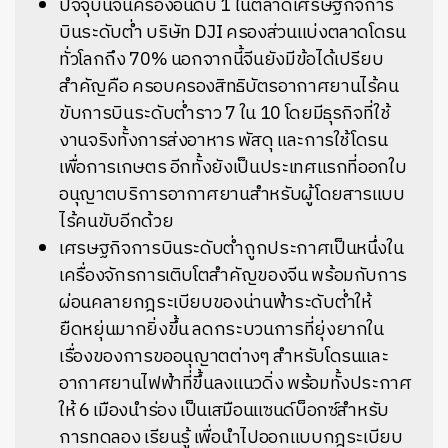
ปัจจุบันจีนครองอันดับ 1 ในตลาดเศรษฐกิจการ
บินระดับต่ำ บริษัท DJI ครองส่วนแบ่งตลาดโดรน
ทั่วโลกถึง 70% นอกจากนี้จีนยังมีข้อได้เปรียบ
สำคัญคือ ครอบครองสิทธิบัตรอากาศยานไร้คน
ขับการบินระดับต่ำราว 7 ใน 10 โดยมีธุรกิจที่ใช้
งานจริงทั้งการส่งอาหาร พัสดุ และการใช้โดรน
เพื่อการเกษตร อีกทั้งยังเป็นประเทศแรกที่ออกใบ
อนุญาตบริการอากาศยานสำหรับผู้โดยสารแบบ
ไร้คนขับอีกด้วย
เศรษฐกิจการบินระดับต่ำถูกประกาศเป็นหนึ่งใน
เครื่องจักรการเติบโตสำคัญของจีน พร้อมกับการ
ผ่อนคลายกฎระเบียบของน่านฟ้าระดับต่ำให้
ยืดหยุ่นมากยิ่งขึ้น ลดกระบวนการที่ยุ่งยากใน
เรื่องของการขออนุญาตต่างๆ สำหรับโดรนและ
อากาศยานไฟฟ้าที่ขึ้นลงแนวดิ่ง พร้อมทั้งประกาศ
ให้ 6 เมืองนำร่อง เป็นเสมือนแซนด์บ็อกซ์สำหรับ
การทดลอง เรียนรู้ เพื่อนำไปออกแบบกฎระเบียบ