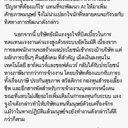
‘ปัญหาที่ต้องแก้ไข’ แทนที่จะพัฒนา AI ให้มาเพิ่ม
ศักยภาพมนุษย์ จึงไม่น่าแปลกใจนักที่หลายคนจะกังวลกับ
ทิศทางการพัฒนาดังกล่าว
นอกจากนี้ บริษัทยังมีแรงจูงใจที่บิดเบี้ยวในการ
ทดแทนแรงงานค่าแรงสูงด้วยระบบอัตโนมัติ เนื่องจาก
การลดพนักงานจะสร้างผลประโยชน์เข้ากระเป๋าบริษัท แต่
ผลักภาระอื่นๆ คืนสู่สังคม ที่สำคัญ เม็ดเงินลงทุนใน
เทคโนโลยี ฮาร์ดแวร์และซอฟต์แวร์ กลับได้รับประโยชน์
ทางภาษีมากกว่าการจ้างงาน โดยบริษัทต้องแบกรับภาระ
ทั้งเรื่องภาษี ประกันสุขภาพ สวัสดิการ กองทุนสำรองเลี้ยง
ชีพ และอีกสารพัดสำหรับการจ้างงานบุคลากรหนึ่งคน
ขณะที่แทบไม่เสียอะไรเพิ่มเติมในการลงทุนกับระบบ แรง
จูงใจดังกล่าวทำให้บริษัทแทนที่มนุษย์ด้วยเครื่องจักร
แม้ว่าในทางปฏิบัติแล้วมนุษย์จะยังทำงานดังกล่าวได้ดี
กว่าก็ตาม