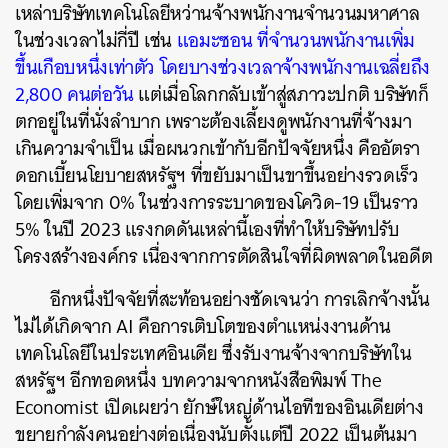
เหล่าบริษัทเทคโนโลยีหว่านจ้างพนักงานจำนวนมหาศาล
ในช่วงเวลาไม่กี่ปี เช่น
แอมะซอน ที่จำนวนพนักงานเพิ่ม
ขึ้นเกือบหนึ่งเท่าตัว โดยบางช่วงเวลาจ้างพนักงานเฉลี่ยถึง
2,800 คนต่อวัน
แต่เมื่อโลกกลับเข้าสู่สภาวะปกติ บริษัทก็
ตกอยู่ในที่นั่งลำบาก เพราะต้องเลี้ยงดูพนักงานที่จ้างมา
เกินความจำเป็น เมื่อผนวกเข้ากับอีกปัจจัยหนึ่ง คืออัตรา
ดอกเบี้ยนโยบายสหรัฐฯ ที่ขยับมาเป็นขาขึ้นอย่างรวดเร็ว
โดยเพิ่มจาก 0% ในช่วงการระบาดของโควิด-19 เป็นราว
5% ในปี 2023 แรงกดดันเหล่านี้เองที่ทำให้บริษัทปรับ
โครงสร้างองค์กร เนื่องจากการตัดสินใจที่ผิดพลาดในอดีต
อีกหนึ่งปัจจัยที่สะท้อนอย่างชัดเจนว่า การเลิกจ้างนั้น
ไม่ได้เกิดจาก AI คือการเติบโตของตำแหน่งงานด้าน
เทคโนโลยีในประเทศอินเดีย ซึ่งรับงานจ้างจากบริษัทใน
สหรัฐฯ อีกทอดหนึ่ง บทความจากหนังสือพิมพ์ The
Economist เปิดเผยว่า ยักษ์ใหญ่ด้านไอทีของอินเดียต่าง
ขยายกำลังคนอย่างต่อเนื่องนับตั้งแต่ปี 2022 เป็นต้นมา