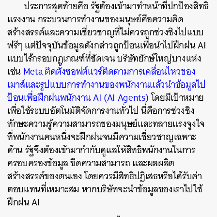
ประการสุดท้ายคือ รัฐต้องเข้ามาทำหน้าที่ปกป้องสิทธิ
แรงงาน กระบวนการทำงานของมนุษย์คือความคิด
สร้างสรรค์และความเชี่ยวชาญที่ไม่ควรถูกช่วงชิงไปแบบ
ฟรีๆ แต่ปัจจุบันข้อมูลดังกล่าวถูกป้อนเพื่อนำไปฝึกฝน AI
แบบไร้กรอบกฎเกณฑ์ที่ชัดเจน บริษัทยักษ์ใหญ่บางแห่ง
เช่น
Meta ติดตั้งซอฟต์แวร์ติดตามการเคลื่อนไหวของ
เมาส์และรูปแบบการทำงานของพนักงานแล้วนำข้อมูลไป
ป้อนเพื่อฝึกฝนพนักงาน AI (AI Agents)
โดยมีเป้าหมาย
เพื่อใช้ระบบอัตโนมัติจัดการงานทั่วไป นี่คือการช่วงชิง
ทักษะความรู้ความสามารถของมนุษย์และทลายแรงจูงใจ
ที่พนักงานคนหนึ่งจะฝึกฝนจนมีความเชี่ยวชาญเฉพาะ
ด้าน รัฐจึงต้องเข้ามากำกับดูแลให้สิทธิพนักงานในการ
ครอบครองข้อมูล ขีดความสามารถ และผลผลิต
สร้างสรรค์ของตนเอง โดยควรมีสิทธิปฏิเสธหรือได้รับค่า
ตอบแทนที่เหมาะสม หากบริษัทจะนำข้อมูลของเราไปใช้
ฝึกฝน AI