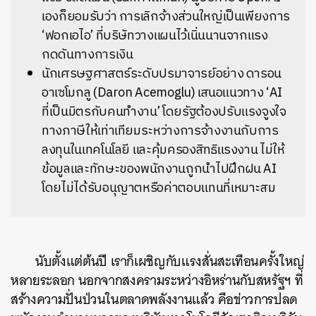
เองก็ยอมรับว่า การเลิกจ้างส่วนใหญ่เป็นเพียงการ
‘ฟอกเอไอ’ ที่บริษัทวางแผนไว้เนิ่นนานจากแรง
กดดันทางการเงิน
นักเศรษฐศาสตร์ระดับปรมาจารย์อย่าง ดารอน
อาเซโมกลู (Daron Acemoglu) เสนอแนวทาง ‘AI
ที่เป็นมิตรกับคนทำงาน’ โดยรัฐต้องปรับแรงจูงใจ
ทางภาษีให้เท่าเทียมระหว่างการจ้างงานกับการ
ลงทุนในเทคโนโลยี และคุ้มครองสิทธิแรงงาน ไม่ให้
ข้อมูลและทักษะของพนักงานถูกนำไปฝึกฝน AI
โดยไม่ได้รับอนุญาตหรือค่าตอบแทนที่เหมาะสม
นับตั้งแต่ต้นปี เราก็เผชิญกับแรงสั่นสะเทือนครั้งใหญ่
หลายระลอก นอกจากสงครามระหว่างอิหร่านกับสหรัฐฯ ที่
สร้างความปั่นป่วนในตลาดพลังงานแล้ว คือข่าวการปลด