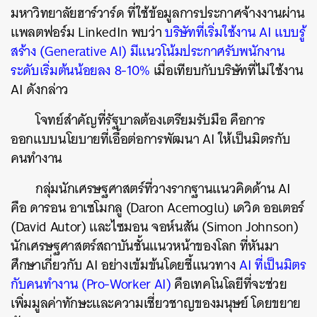
มหาวิทยาลัยฮาร์วาร์ด ที่ใช้ข้อมูลการประกาศจ้างงานผ่าน
ค้นหา
แพลตฟอร์ม LinkedIn พบว่า
บริษัทที่เริ่มใช้งาน AI แบบรู้
SHARE
TWEET
LINE
EMAIL
สร้าง (Generative AI) มีแนวโน้มประกาศรับพนักงาน
ระดับเริ่มต้นน้อยลง 8-10%
เมื่อเทียบกับบริษัทที่ไม่ใช้งาน
AI ดังกล่าว
โจทย์สำคัญที่รัฐบาลต้องเตรียมรับมือ คือการ
ออกแบบนโยบายที่เอื้อต่อการพัฒนา AI ให้เป็นมิตรกับ
คนทำงาน
กลุ่มนักเศรษฐศาสตร์ที่วางรากฐานแนวคิดด้าน AI
คือ ดารอน อาเซโมกลู (Daron Acemoglu) เดวิด ออเตอร์
(David Autor) และไซมอน จอห์นสัน (Simon Johnson)
นักเศรษฐศาสตร์สถาบันชั้นแนวหน้าของโลก ที่หันมา
ศึกษาเกี่ยวกับ AI อย่างเข้มข้นโดยชี้แนวทาง
AI
ที่เป็นมิตร
กับคนทำงาน (Pro-Worker AI)
คือเทคโนโลยีที่จะช่วย
เพิ่มมูลค่าทักษะและความเชี่ยวชาญของมนุษย์ โดยขยาย