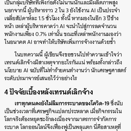
เป็นกลุ่มบริษัทที่เพิ่งก่อตั้งไม่นานนักและมีผลิตภาพสูง
นอกจากนี้ ผู้บริหารราว 2 ใน 3 ยังใช้งาน AI เป็นประจำ
เฉลี่ยสัปดาห์ละ 1.5 ชั่วโมง ทั้งนี้ หากมองในอีก 3 ปีข้าง
หน้า เหล่าผู้บริหารคาดว่า AI จะนำไปสู่การลดจำนวน
พนักงานเพียง 0.7% เท่านั้น ขณะที่เหล่าพนักงานมองว่า
ในอนาคต AI อาจทำให้บริษัทเพิ่มการจ้างงานด้วยซ้ำ
ในบทความนี้ ผู้เขียนจึงขอชวนไปทำความเข้าใจว่า
เทรนด์เลิกจ้างมีสาเหตุจากอะไรกันแน่ พร้อมทั้งกล่าวถึง
นโยบาย AI ฉบับที่ไม่ทำร้ายคนทำงานว่า นักเศรษฐศาสตร์
ระดับปรมาจารย์เสนอไว้ว่าอย่างไร
4 ปัจจัยเบื้องหลังเทรนด์เลิกจ้าง
เราทุกคนคงยังไม่ลืมการระบาดของโควิด-19
ซึ่งนับ
เป็นช่วงเวลาที่เศรษฐกิจแปลกประหลาด เมื่อกิจกรรมใน
โลกจริงต้องหยุดชะงักลงเนื่องจากมาตรการจำกัดการ
ระบาด โลกออนไลน์จึงเฟื่องฟูเป็นพลุแตก นี่คือสาเหตุที่