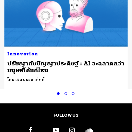
Innovation
ปรัชญากับปัญญาประดิษฐ์ : AI จะฉลาดกว่า
มนุษย์ได้แค่ไหน
โดย เจิด บรรดาศักดิ์
FOLLOW US