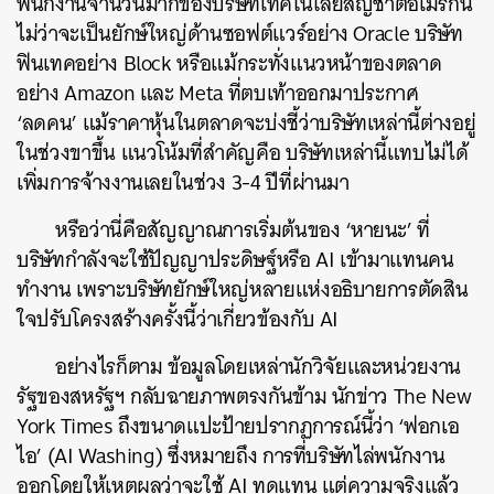
พนักงานจำนวนมากของบริษัทเทคโนโลยีสัญชาติอเมริกัน
ไม่ว่าจะเป็นยักษ์ใหญ่ด้านซอฟต์แวร์อย่าง Oracle บริษัท
ฟินเทคอย่าง Block หรือแม้กระทั่งแนวหน้าของตลาด
อย่าง Amazon และ Meta ที่ตบเท้าออกมาประกาศ
‘ลดคน’ แม้ราคาหุ้นในตลาดจะบ่งชี้ว่าบริษัทเหล่านี้ต่างอยู่
ในช่วงขาขึ้น แนวโน้มที่สำคัญคือ บริษัทเหล่านี้แทบไม่ได้
เพิ่มการจ้างงานเลยในช่วง 3-4 ปีที่ผ่านมา
หรือว่านี่คือสัญญาณการเริ่มต้นของ ‘หายนะ’ ที่
บริษัทกำลังจะใช้ปัญญาประดิษฐ์หรือ AI เข้ามาแทนคน
ทำงาน เพราะบริษัทยักษ์ใหญ่หลายแห่งอธิบายการตัดสิน
ใจปรับโครงสร้างครั้งนี้ว่าเกี่ยวข้องกับ AI
อย่างไรก็ตาม ข้อมูลโดยเหล่านักวิจัยและหน่วยงาน
รัฐของสหรัฐฯ กลับฉายภาพตรงกันข้าม นักข่าว The New
York Times ถึงขนาดแปะป้ายปรากฏการณ์นี้ว่า ‘ฟอกเอ
ไอ’ (AI Washing) ซึ่งหมายถึง การที่บริษัทไล่พนักงาน
ออกโดยให้เหตุผลว่าจะใช้ AI ทดแทน แต่ความจริงแล้ว