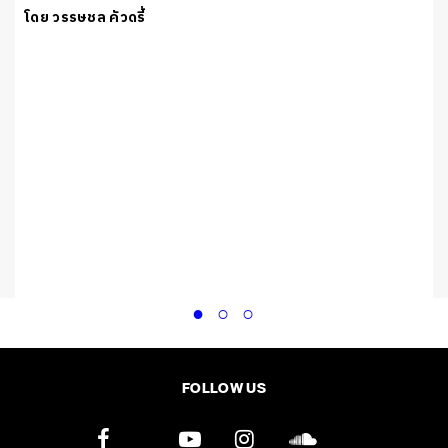
โดย วรรษชล คัวดรี้
ว
FOLLOW US