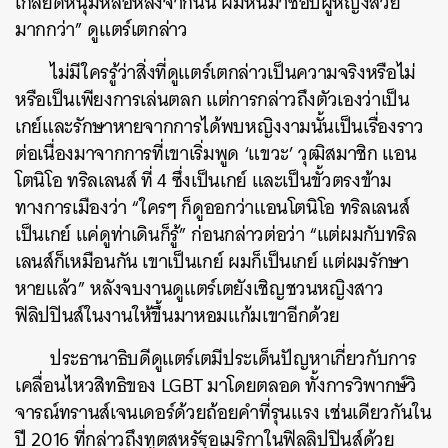
เกลียดหนุ่มหล่อหลังจากนั้น ผมหันมาชอบผู้หญิงสวย
มากกว่า” ดูแตร์เตกล่าว
ไม่มีใครรู้ว่าสิ่งที่ดูแตร์เตกล่าวเป็นความจริงหรือไม่
หรือเป็นเพียงการเล่นตลก แต่การกล่าวถึงตัวเองว่าเป็น
เกย์และรักษาหายจากการได้พบหญิงงามนั้นเป็นเรื่องราว
ต่อเนื่องมาจากการที่เขาเริ่มพูด ‘แขวะ’ วุฒิสมาชิก แอน
โตนิโอ ทริลเลนส์ ที่ 4 ซึ่งเป็นเกย์ และเป็นขั้วตรงข้าม
ทางการเมืองว่า “ใครๆ ก็ดูออกว่าแอนโตนิโอ ทริลเลนส์
เป็นเกย์ แค่ดูท่าเดินก็รู้” ก่อนกล่าวต่อว่า “แต่ผมกับทริล
เลนส์ก็เหมือนกัน เขาเป็นเกย์ ผมก็เป็นเกย์ แต่ผมรักษา
หายแล้ว” หลังจบงานดูแตร์เตยังเชิญชวนหญิงสาว
ฟิลิปปินส์ในงานให้ขึ้นมาหอมแก้มเขาอีกด้วย
ประธานาธิบดีดูแตร์เตมีประเด็นปัญหาเกี่ยวกับการ
เคลื่อนไหวสิทธิของ LGBT มาโดยตลอด ทั้งการวิพากษ์วิ
จารณ์ทรานส์เจนเดอร์ด้วยถ้อยคำที่รุนแรง เช่นเดียวกันใน
ปี 2016 ที่กล่าวถึงทูตสหรัฐอเมริกาในฟิลลิปปินส์ด้วย