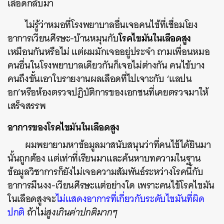
เลือดกลับมา
ไม่รู้ว่าหมอที่โรงพยาบาลอื่นเจอคนไข้ที่เชื่อมโยง
โรคไขมันในเลือดสูง
อาการเวียนศีรษะ-บ้านหมุนกับ
เหมือนกันหรือไม่ แต่ผมมักเจออยู่ประจำ ถามเพื่อนหมอ
คนอื่นในโรงพยาบาลเดียวกันก็เจอไม่ต่างกัน คนไข้บาง
คนถึงขั้นเอาใบรายงานผลเลือดที่ไปเจาะกับ ‘แลปน
อก’หรือห้องตรวจปฏิบัติการของเอกชนที่เคยตรวจมาให้
เสร็จสรรพ
อาการของโรคไขมันในเลือดสูง
ผมพยายามหาข้อมูลมาสนับสนุนว่าที่คนไข้ได้ยินมา
นั้นถูกต้อง แต่เท่าที่เรียนมาและค้นหาบทความในฐาน
ข้อมูลวิชาการก็ยังไม่เจอความสัมพันธ์ระหว่างโรคนี้กับ
อาการมึนงง-เวียนศีรษะแต่อย่างใด เพราะคนไข้โรคไขมัน
ในเลือดสูงจะ
ไม่แสดงอาการที่เกี่ยวกับระดับไขมันที่ผิด
ปกติ
ถ้าไม่
สูงเกินค่าปกติมากๆ