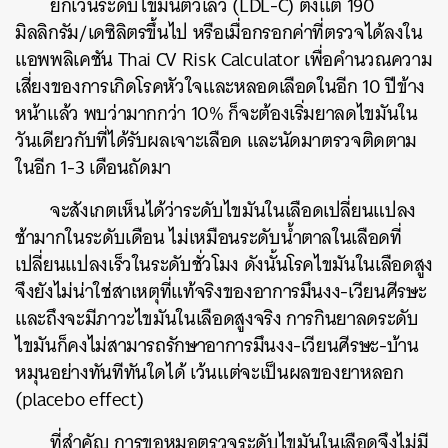
ยกเว้นระดับไขมันตัวเลว (LDL-C) ตั้งแต่ 190
มิลลิกรัม/เดซิลิตรขึ้นไป หรือเมื่อกรอกค่าที่ตรวจได้ลงใน
แอพพลิเคชัน Thai CV Risk Calculator เพื่อคำนวณความ
เสี่ยงของการเกิดโรคหัวใจและหลอดเลือดในอีก 10 ปีข้าง
หน้าแล้ว พบว่ามากกว่า 10% ก็จะต้องเริ่มยาลดไขมันใน
วันเดียวกับที่ได้รับผลเจาะเลือด และนัดมาตรวจติดตาม
ในอีก 1-3 เดือนถัดมา
จะสังเกตเห็นได้ว่าระดับไขมันในเลือดเปลี่ยนแปลง
ช้ามากในระดับเดือน ไม่เหมือนระดับน้ำตาลในเลือดที่
เปลี่ยนแปลงเร็วในระดับชั่วโมง ดังนั้นโรคไขมันในเลือดสูง
จึงยังไม่น่าใช่สาเหตุที่แท้จริงของอาการมึนงง-เวียนศีรษะ
และถึงจะมีภาวะไขมันในเลือดสูงจริง การกินยาลดระดับ
ไขมันก็คงไม่สามารถรักษาอาการมึนงง-เวียนศีรษะ-บ้าน
ค้นหา
หมุนอย่างทันทีทันใดได้ เว้นแต่จะเป็นผลของยาหลอก
SHARE
TWEET
LINE
EMAIL
(placebo effect)
ที่สำคัญ การขอหมอตรวจระดับไขมันในเลือดจึงไม่มี