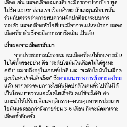
เลือด เช่น หลอดเลือดสมองตีบจะมีอาการปากเบี้ยว พูด
ไม่ชัด แขนขาอ่อนแรง เวียนศีรษะ บ้านหมุนเฉียบพลัน
ร่วมกับตรวจร่างกายพบความผิดปกติของระบบการ
ทรงตัว หลอดเลือดหัวใจตีบจะมีอาการแน่นหน้าอก หลอด
เลือดที่ขาตีบซึ่งจะมีอาการขาซีดเย็น เป็นต้น
เมื่อผลเจาะเลือดกลับมา
จากประสบการณ์ของผม ผลเลือดที่คนไข้ขอเจาะเป็น
ไปได้ทั้งสองอย่าง คือ “ระดับไขมันในเลือดไม่ได้สูงนะ
ครับ” หมายถึงอยู่ในเกณฑ์ปกติ และ “ระดับไขมันในเลือด
สูงเกินค่าปกติเล็กน้อย
” ซึ่ง
ตามแนวทางการรักษาของไทย
แล้ว หากตรวจพบภาวะไขมันผิดปกติในคนทั่วไปที่ไม่ได้
เป็นโรคเบาหวานและโรคไตเรื้อรัง คนไข้จะได้รับคำ
แนะนำให้ปรับเปลี่ยนพฤติกรรม—ควบคุมอาหารประเภท
ไขมันและออกกำลังกายก่อน 3-6 เดือน ถึงจะนัดมาเจาะ
เลือดซ้ำอีกครั้ง