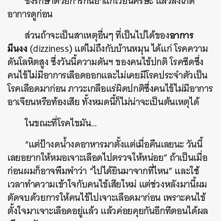
ซึ่งรักษาด้วยการกินยาแก้เวียนศีรษะ แล้วสังเกต
อาการดูก่อน
อาการ
ส่วนถ้าจะเป็นสาเหตุอื่นๆ ที่เป็นไปได้ของ
มึนงง
(dizziness) แต่ไม่ถึงกับบ้านหมุน ได้แก่ โรคความ
ดันโลหิตสูง ซึ่งวันนี้ความดันฯ ของคนไข้ปกติ โรคซีดซึ่ง
คนไข้ไม่มีอาการเลือดออกและไม่เคยมีโรคประจำตัวเป็น
โรคเลือดมาก่อน ภาวะเกลือแร่ผิดปกติซึ่งคนไข้ไม่มีอาการ
อาเจียนหรือท้องเสีย ทั้งหมดนี้ก็ไม่น่าจะเป็นต้นเหตุได้
ในขณะที่โรคไขมัน…
“แต่ป้างดน้ำงดอาหารมาตั้งแต่เมื่อคืนเลยนะ วันนี้
เลยอยากให้หมอเจาะเลือดไปตรวจให้หน่อย” ถ้าเป็นเมื่อ
ก่อนผมก็อาจพึมพำว่า “ไปได้ยินมาจากที่ไหน” และใช้
เวลาทำความเข้าใจกับคนไข้เสียใหม่ แต่ช่วงหลังมานี้ผม
ตัดจบด้วยการให้คนไข้ไปเจาะเลือดมาก่อน เพราะคนไข้
ตั้งใจมาเจาะเลือดอยู่แล้ว แล้วค่อยคุยกันอีกทีตอนได้ผล