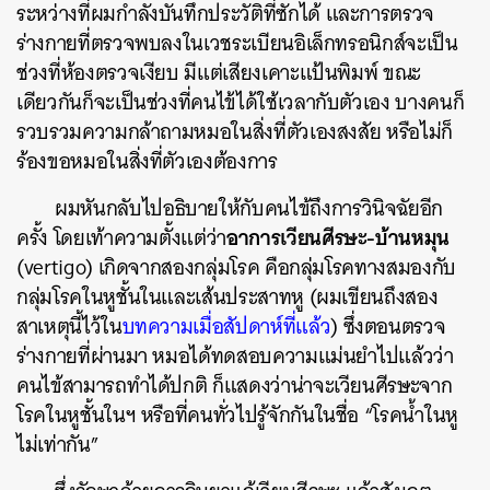
ระหว่างที่ผมกำลังบันทึกประวัติที่ซักได้ และการตรวจ
ร่างกายที่ตรวจพบลงในเวชระเบียนอิเล็กทรอนิกส์จะเป็น
ช่วงที่ห้องตรวจเงียบ มีแต่เสียงเคาะแป้นพิมพ์ ขณะ
เดียวกันก็จะเป็นช่วงที่คนไข้ได้ใช้เวลากับตัวเอง บางคนก็
รวบรวมความกล้าถามหมอในสิ่งที่ตัวเองสงสัย หรือไม่ก็
ร้องขอหมอในสิ่งที่ตัวเองต้องการ
ผมหันกลับไปอธิบายให้กับคนไข้ถึงการวินิจฉัยอีก
อาการเวียนศีรษะ-บ้านหมุน
ครั้ง โดยเท้าความตั้งแต่ว่า
(vertigo) เกิดจากสองกลุ่มโรค คือกลุ่มโรคทางสมองกับ
กลุ่มโรคในหูชั้นในและเส้นประสาทหู (ผมเขียนถึงสอง
สาเหตุนี้ไว้ใน
บทความเมื่อสัปดาห์ที่แล้ว
) ซึ่งตอนตรวจ
ร่างกายที่ผ่านมา หมอได้ทดสอบความแม่นยำไปแล้วว่า
คนไข้สามารถทำได้ปกติ ก็แสดงว่าน่าจะเวียนศีรษะจาก
โรคในหูชั้นในฯ หรือที่คนทั่วไปรู้จักกันในชื่อ “โรคน้ำในหู
ไม่เท่ากัน”