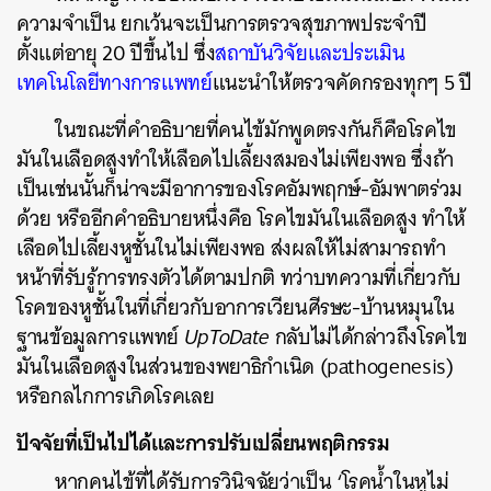
ความจำเป็น ยกเว้นจะเป็นการตรวจสุขภาพประจำปี
ตั้งแต่อายุ 20 ปีขึ้นไป ซึ่ง
สถาบันวิจัยและประเมิน
เทคโนโลยีทางการแพทย์
แนะนำให้ตรวจคัดกรองทุกๆ 5 ปี
ในขณะที่คำอธิบายที่คนไข้มักพูดตรงกันก็คือโรคไข
มันในเลือดสูงทำให้เลือดไปเลี้ยงสมองไม่เพียงพอ ซึ่งถ้า
เป็นเช่นนั้นก็น่าจะมีอาการของโรคอัมพฤกษ์-อัมพาตร่วม
ด้วย หรืออีกคำอธิบายหนึ่งคือ โรคไขมันในเลือดสูง ทำให้
เลือดไปเลี้ยงหูชั้นในไม่เพียงพอ ส่งผลให้ไม่สามารถทำ
หน้าที่รับรู้การทรงตัวได้ตามปกติ ทว่าบทความที่เกี่ยวกับ
โรคของหูชั้นในที่เกี่ยวกับอาการเวียนศีรษะ-บ้านหมุนใน
ฐานข้อมูลการแพทย์
UpToDate
กลับไม่ได้กล่าวถึงโรคไข
มันในเลือดสูงในส่วนของพยาธิกำเนิด (pathogenesis)
หรือกลไกการเกิดโรคเลย
ปัจจัยที่เป็นไปได้และการปรับเปลี่ยนพฤติกรรม
หากคนไข้ที่ได้รับการวินิจฉัยว่าเป็น ‘โรคน้ำในหูไม่