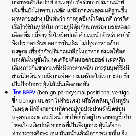
การทรงตัวผิดปกติ สาเหตุที่แท้จริงของปริมาณน้ำที่
เพิ่มขึ้นยังไม่ทราบแน่ชัด แต่มีการเสนอสมมติฐานขึ้น
มาหลายอย่าง เป็นต้นว่า การดูดซึมน้ำผิดปกติ การติด
เชื้อไวรัสในหูชั้นใน ภาวะภูมิคุ้มกันบกพร่อง และหลอด
เลือดที่มาเลี้ยงหูชั้นในผิดปกติ คำแนะนำสำหรับคนไข้
จึงประกอบด้วย ลดการกินเค็ม ไม่ปรุงอาหารด้วย
ผงชูรส เพื่อจำกัดปริมาณเกลือในอาหาร ส่งผลให้ลด
แรงดันในหูชั้นใน งดเครื่องดื่มแอลกอฮอล์ และหลีก
เลี่ยงการกินชากาแฟซึ่งมีสารคาเฟอีน การสูบบุหรี่ซึ่งมี
สารนิโคติน รวมถึงการจัดความเครียดให้เหมาะสม ซึ่ง
เป็นปัจจัยกระตุ้นให้เส้นเลือดหดตัว
โรค BPPV
(benign paroxysmal positional vertigo
ซึ่ง benign แปลว่า ไม่ร้ายแรง) หรือโรคหินปูนในหูชั้น
ในหลุด นึกถึงตะกอนที่ค้างอยู่ท่อประปาหลังปิดซ่อม
หลุดออกมาตอนเปิดน้ำ ทำให้น้ำที่อยู่ในท่อของหูชั้นใน
ไหลเวียนผิดปกติ อาการที่เป็นจึงถูกกระตุ้นได้จาก
ท่าทางของศีรษะ เช่น หันหน้าแล้วมีอาการมากขึ้น จึง