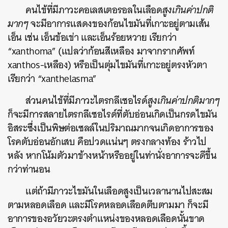
คนไข้ที่มีภาวะคอเลสเตอรอลในเลือด
สูงเกินค่าปกติ
มากๆ
จะมีอาการแสดงของก้อนไขมันที่เกาะอยู่ตามเส้น
เอ็น เช่น เอ็นข้อเข่า และเอ็นร้อยหวาย เรียกว่า
“xanthoma” (แปลว่าก้อนสีเหลือง มาจากรากศัพท์
xanthos-เหลือง) หรือเป็นตุ่มไขมันที่เกาะอยู่ตรงหัวตา
เรียกว่า “xanthelasma”
ส่วนคนไข้ที่มีภาวะไตรกลีเซอไรด์
สูงเกินค่าปกติมากๆ
ก็จะมีการสลายไตรกลีเซอไรด์ที่ตับอ่อนเกิดเป็นกรดไขมัน
อิสระซึ่งเป็นพิษต่อเซลล์ในปริมาณมากจนเกิดอาการของ
โรคตับอ่อนอักเสบ คือปวดแน่นๆ ตรงกลางท้อง ร้าวไป
หลัง หากโน้มตัวมาข้างหน้าหรืออยู่ในท่านั่งอาการจะดีขึ้น
กว่าท่านอน
แต่ถ้ามีภาวะไขมันในเลือดสูงเป็นเวลานานไปสะสม
ตามหลอดเลือด และมีโรคหลอดเลือดตีบตามมา ก็จะมี
อาการของอวัยวะตรงตำแหน่งของหลอดเลือดนั้นขาด