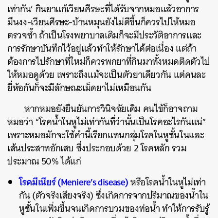
เท่ากัน’ กินยาแก้เวียนศีรษะที่ได้รับจากหมอแล้วอาการ
มึนงง-เวียนศีรษะ-บ้านหมุนยังไม่ดีขึ้นก็ควรไปให้หมอ
ตรวจซ้ำ ถ้าเป็นโรงพยาบาลเดิมก็จะมีประวัติอาการและ
การรักษาบันทึกไว้อยู่แล้วทำให้รักษาได้ต่อเนื่อง แต่ถ้า
ต้องการไปรักษาที่ใหม่ก็ควรพกยาที่กินมาทั้งหมดติดตัวไป
ให้หมอดูด้วย เพราะถึงแม้จะเป็นตัวยาเดียวกัน แต่คนละ
ยี่ห้อกันก็จะมีลักษณะเม็ดยาไม่เหมือนกัน
หากหมอยังยืนยันการวินิจฉัยเดิม คนไข้ก็อาจถาม
หมอว่า “โรคน้ำในหูไม่เท่ากันที่ว่านั้นเป็นโรคอะไรกันแน่”
เพราะหมอมักจะใช้คำนี้เรียกแทนกลุ่มโรคในหูชั้นในและ
เส้นประสาทอักเสบ ซึ่งประกอบด้วย 2 โรคหลัก รวม
ประมาณ 50% ได้แก่
โรคมีเนียร์ (Meniere’s disease)
หรือโรคน้ำในหูไม่เท่า
กัน (ตัวจริงเสียงจริง) ซึ่งเกิดการจากปริมาณของน้ำใน
หูชั้นในเพิ่มขึ้นจนเกิดการบวมของท่อน้ำ ทำให้การรับรู้