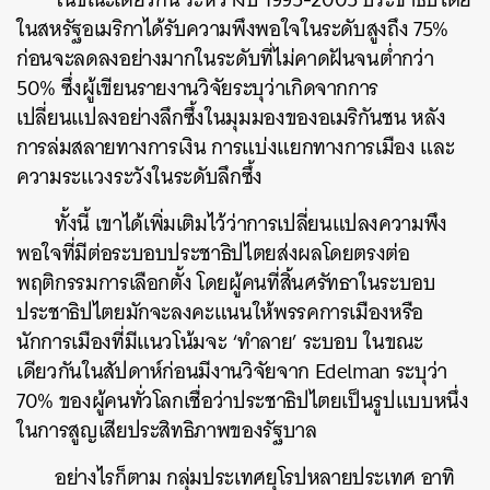
ในสหรัฐอเมริกาได้รับความพึงพอใจในระดับสูงถึง 75%
ก่อนจะลดลงอย่างมากในระดับที่ไม่คาดฝันจนต่ำกว่า
50% ซึ่งผู้เขียนรายงานวิจัยระบุว่าเกิดจากการ
เปลี่ยนแปลงอย่างลึกซึ้งในมุมมองของอเมริกันชน หลัง
การล่มสลายทางการเงิน การแบ่งแยกทางการเมือง และ
ความระแวงระวังในระดับลึกซึ้ง
ทั้งนี้ เขาได้เพิ่มเติมไว้ว่าการเปลี่ยนแปลงความพึง
ค้นหา
พอใจที่มีต่อระบอบประชาธิปไตยส่งผลโดยตรงต่อ
SHARE
TWEET
LINE
EMAIL
พฤติกรรมการเลือกตั้ง โดยผู้คนที่สิ้นศรัทธาในระบอบ
ประชาธิปไตยมักจะลงคะแนนให้พรรคการเมืองหรือ
นักการเมืองที่มีแนวโน้มจะ ‘ทำลาย’ ระบอบ ในขณะ
เดียวกันในสัปดาห์ก่อนมีงานวิจัยจาก Edelman ระบุว่า
70% ของผู้คนทั่วโลกเชื่อว่าประชาธิปไตยเป็นรูปแบบหนึ่ง
ในการสูญเสียประสิทธิภาพของรัฐบาล
อย่างไรก็ตาม กลุ่มประเทศยุโรปหลายประเทศ อาทิ