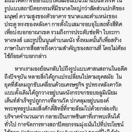
มีแนวคิดการออกแบบให้เสมือนเป็นวิมานบนสวรรค์ ใน
รูปแบบสถาปัตยกรรมที่มีขนาดใหญ่กว่าสัดส่วนปกติของ
มนุษย์ ความสูงของตัวอาคาร ขนาดและตำแหน่งของ
ประตู ทรงของหลังคา การตั้งใบเสมารอบอุโบสถทั้งสี่ทิศ
เพื่อบ่งบอกอาณาเขต รวมถึงการประดับช่อฟ้า ใบระกา
หางหงส์ และรูปปั้นนูนต่ำบนผนัง ทั้งหมดนั้นก็เพื่อสร้าง
ภาษาในการสื่อสารถึงความสำคัญของสถานที่ โดยไม่ต้อง
ใช้ถ้อยคำบอกกล่าว
หากเรามองย้อนกลับไปถึงรูปแบบศาสนสถานในอดีต
ถึงปัจจุบัน หลายสิ่งได้ถูกแปรเปลี่ยนไปตามยุคสมัย ใน
ยุคที่สังคมถูกขับเคลื่อนด้วยเศรษฐกิจ รูปทรงหลังคาวัด
แบบดั้งเดิมได้ถูกวางอยู่บนผนังกระจกขอบอลูมิเนียม
เต็นท์สำเร็จรูปถูกกางที่ลานวัด ปกคลุมอยู่บนองค์
พระพุทธรูปและสิ่งศักดิ์สิทธิ์ที่รายล้อมไปด้วยกล่องรับ
บริจาคจำนวนมาก กลายเป็นภาพชินตาที่เราพบเห็นได้
ทั่วไป การจัดการทางสถาปัตยกรรมมุ่งเน้นไปที่ประโยชน์