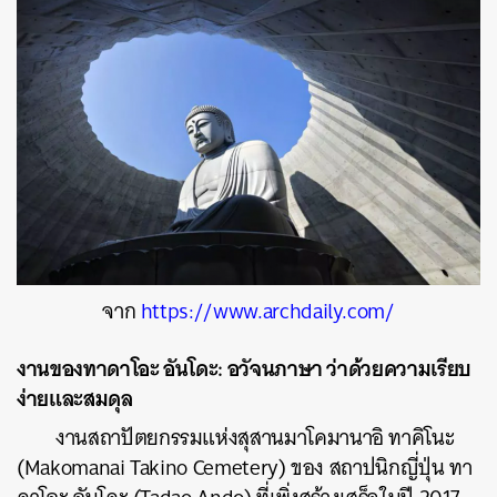
ค้นหา
SHARE
TWEET
LINE
EMAIL
จาก
https://www.archdaily.com/
งานของทาดาโอะ อันโดะ: อวัจนภาษา ว่าด้วยความเรียบ
ง่ายและสมดุล
งานสถาปัตยกรรมแห่งสุสานมาโคมานาอิ ทาคิโนะ
(Makomanai Takino Cemetery) ของ สถาปนิกญี่ปุ่น ทา