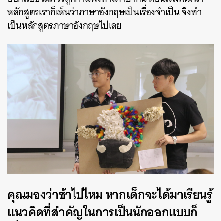
หลักสูตรเราก็เห็นว่าภาษาอังกฤษเป็นเรื่องจำเป็น จึงทำ
เป็นหลักสูตรภาษาอังกฤษไปเลย
คุณมองว่าช้าไปไหม หากเด็กจะได้มาเรียนรู้
แนวคิดที่สำคัญในการเป็นนักออกแบบก็