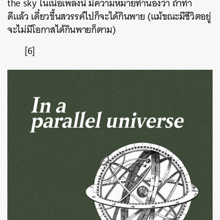
the sky
ในเนื้อเพลงนี้
มีความหมายทำนองว่า
ถ้าทำ
ดีแล้ว
เดี๋ยวขึ้นสวรรค์ไปก็จะได้กินพาย
(
แม้ขณะมีชีวิตอยู่
จะไม่มีโอกาสได้กินพายก็ตาม
ค้นหา
)
SHARE
TWEET
LINE
EMAIL
[6]