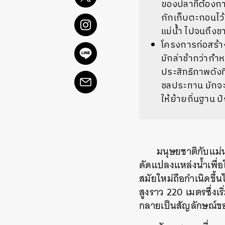
ของปลาที่ต้องกา
กักเก็บตะกอนไว้ห
แม่น้ำ ไปจนถึงช
โครงการก่อสร้า
มักล่าช้ากว่ากำ
ประสิทธิภาพดังที
ชลประทาน มักจะไม
ให้ย้ายถิ่นฐาน ป
มนุษยชาติกับแม่น
ดัดแปลงแหล่งน้ำเพื่อ
สมัยใหม่ถือกำเนิดขึ้
สูงราว 220 เมตรซึ่งเ
กลายเป็นสัญลักษณ์ข