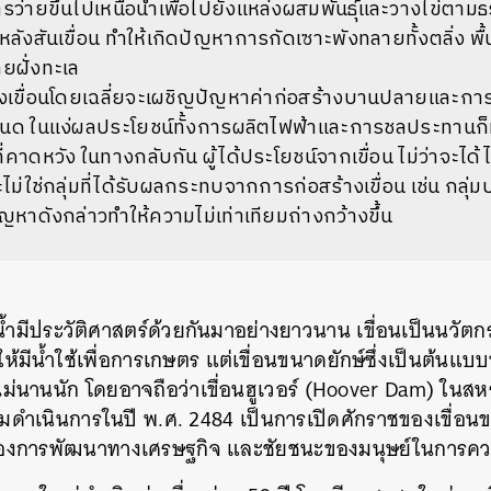
รว่ายขึ้นไปเหนือน้ำเพื่อไปยังแหล่งผสมพันธุ์และวางไข่ตามธร
ลังสันเขื่อน ทำให้เกิดปัญหาการกัดเซาะพังทลายทั้งตลิ่ง พื้
ายฝั่งทะเล
งเขื่อนโดยเฉลี่ยจะเผชิญปัญหาค่าก่อสร้างบานปลายและการ
หนด ในแง่ผลประโยชน์ทั้งการผลิตไฟฟ้าและการชลประทานก็มั
่คาดหวัง ในทางกลับกัน ผู้ได้ประโยชน์จากเขื่อน ไม่ว่าจะได้
่ใช่กลุ่มที่ได้รับผลกระทบจากการก่อสร้างเขื่อน เช่น กลุ่ม
ัญหาดังกล่าวทำให้ความไม่เท่าเทียมถ่างกว้างขึ้น
้ำมีประวัติศาสตร์ด้วยกันมาอย่างยาวนาน เขื่อนเป็นนวัตก
ให้มีน้ำใช้เพื่อการเกษตร แต่เขื่อนขนาดยักษ์ซึ่งเป็นต้นแ
นไม่นานนัก โดยอาจถือว่าเขื่อนฮูเวอร์ (Hoover Dam) ในสหร
ริ่มดำเนินการในปี พ.ศ. 2484 เป็นการเปิดศักราชของเขื่อน
องการพัฒนาทางเศรษฐกิจ และชัยชนะของมนุษย์ในการคว