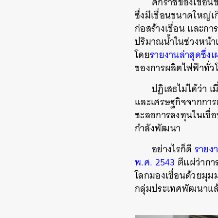
ศักราชของเขื่อนข
ซึ่งมีเขื่อนขนาดใหญ่เ
ก่อสร้างเขื่อน และกา
ปริมาณน้ำในช่วงหน้าแ
โดย
รายงานล่าสุดซึ่งเ
ของการผลิตไฟฟ้าทั่ว
ปฏิเสธไม่ได้ว่า 
และเศรษฐกิจจากการก่
ชะลอการลงทุนในเขื่อน
กำลังพัฒนา
อย่างไรก็ดี
รายงา
พ.ศ. 2543
ตีแผ่ว่ากา
โลกมองเขื่อนด้วยมุม
กลุ่มประเทศพัฒนาแล้ว
ค้