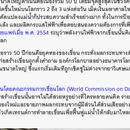
นาดใหญ่ดำเนินต่อเนื่องร่วม 50 ปี โดยมีจุดสูงสุดในช่วง
กิดขึ้นใหม่บนโลกราว 2 ถึง 3 แห่งต่อวัน เม็ดเงินมหาศาลไหล
รดัดแปลงแม่น้ำก็ประสบความสำเร็จอย่างมาก ทั้งในการป้อ
ล้ง และผลิตกระแสไฟฟ้าเพื่อตอบสนองความต้องการที่เพิ่มข
ผยแพร่เมื่อ พ.ศ. 2554
ระบุว่าพลังงานไฟฟ้าจากเขื่อนนั้นคิ
โลก
เมื่อราว 50 ปีก่อนคือยุคทองของเขื่อน กระทั่งผลกระทบทาง
อสร้างเขื่อนถูกตั้งคำถาม องค์กรโลกบาลอย่างธนาคารโลก
ขนาดใหญ่ ซึ่งแรกเริ่มเดิมทีถูกเชิดชูไม่ต่างจากยาวิเศ
นโดยคณะกรรมการเขื่อนโลก (World Commission on Dams
รสร้างเขื่อนนั้นอาจไม่ได้สวยหรูอย่างที่ใครหลายคนคิด ราย
มองใหม่และฉายภาพผลกระทบจากผู้มีส่วนได้ส่วนเสียอย่างช
เกิดเทรนด์การทำลายเขื่อนเพื่อฟื้นฟูแม่น้ำให้กลับมาไหลอ
นหา