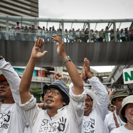
SHARE
TWEET
LINE
EMAIL