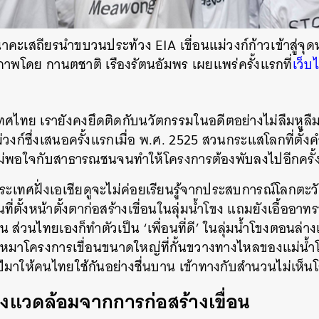
นาคะเสถียรนำขบวนประท้วง EIA เขื่อนแม่วงก์ก้าวเข้าสู่จ
าพโดย กานตชาติ เรืองรัตนอัมพร เผยแพร่ครั้งแรกที่
เว็บ
ทศไทย เรายังคงยึดติดกับนวัตกรรมในอดีตอย่างไม่ลืมหูลืมตา
่วงก์ซึ่งเสนอครั้งแรกเมื่อ พ.ศ. 2525 สวนกระแสโลกที่ตั้ง
ไม่พอใจกับสาธารณชนจนทำให้โครงการต้องพับลงไปอีกครั้
มประเทศฝั่งเอเชียดูจะไม่ค่อยเรียนรู้จากประสบการณ์โลกตะ
ที่ตั้งหน้าตั้งตาก่อสร้างเขื่อนในลุ่มน้ำโขง แถมยังเอื้ออ
น ส่วนไทยเองก็ทำตัวเป็น ‘เพื่อนที่ดี’ ในลุ่มน้ำโขงตอนล่างเ
บเหมาโครงการเขื่อนขนาดใหญ่ที่กั้นขวางทางไหลของแม่น้ำโข
ีมาให้คนไทยใช้กันอย่างชื่นบาน เข้าทางกับสำนวนไม่เห็นโ
งแวดล้อมจากการก่อสร้างเขื่อน