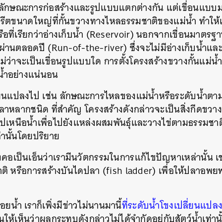
มีลักษณะการก่อสร้างและรูปแบบแตกต่างกัน แต่เขื่อนแบบมา
ีตขนาดใหญ่ที่กั้นขวางทางไหลธรรมชาติของแม่น้ำ ทำให้เกิ
หรือที่เรียกว่าอ่างเก็บน้ำ (Reservoir) นอกจากเขื่อนมาตรฐา
ลผ่านตลอดปี (Run-of-the-river) ซึ่งจะไม่มีอ่างเก็บน้ำแล
่ว่าจะเป็นเขื่อนรูปแบบใด การตั้งโครงสร้างขวางกั้นแม่น
้ำอย่างแน่นอน
ี่ยนแปลงไป เช่น ลักษณะการไหลของแม่น้ำหรือระดับน้ำตา
งปลาหลากชนิด ที่สำคัญ โครงสร้างดังกล่าวจะเป็นสิ่งกีดข
นไปเหนือน้ำเพื่อไปยังแหล่งผสมพันธุ์และวางไข่ตามธรรมชาติ
่านั้นโดยปริยาย
อเป็นเอ็นว่าเรามีนวัตกรรมในการแก้ไขปัญหาเหล่านั้น เช
หรือการสร้างบันไดปลา (fish ladder) เพื่อให้ปลาอพยพ แ
น้ำ เราก็เพิ่งมีข่าวไม่นานมานี้
ที่ระดับน้ำโขงเปลี่ยนแป
ให้เห็นว่าผลกระทบดังกล่าวไม่ได้จำกัดอยู่กับสัตว์น้ำเท่าน