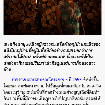
เล เล วิง อายุ 38 ปี หญิงชาวกะเหรี่ยงในหมู่บ้านตะบิวชอง
หนึ่งในหมู่บ้านที่อยู่ในพื้นที่ก่อสร้างถนนฯ บอกว่าการ
สร้างก่อได้ตัดผ่านพื้นที่ป่าและแม่น้ำที่เธอเคยใช้เป็น
แหล่งหากิน เธอเปรียบว่าป่าคือซูเปอร์มารเก็ตของชาว
บ้าน
รายงานผลกระทบจากโครงการ ฯ ปี 2557
จัดทำขึ้น
โดยสมาคมพัฒนาทวาย ให้ข้อมูลที่สอดคล้องกับ เล เล วิง
โดยระบุว่าชุมชนในพื้นที่ก่อสร้างถนนต้องสูญเสียที่ดินทำ
กิน บางพื้นที่มีการระเบิดภูเขาเกิดปัญหาดินถล่ม ส่งผลให้
ดินไหลจากที่สูงลงทับถมที่นาของชุมชนและทางน้ำ