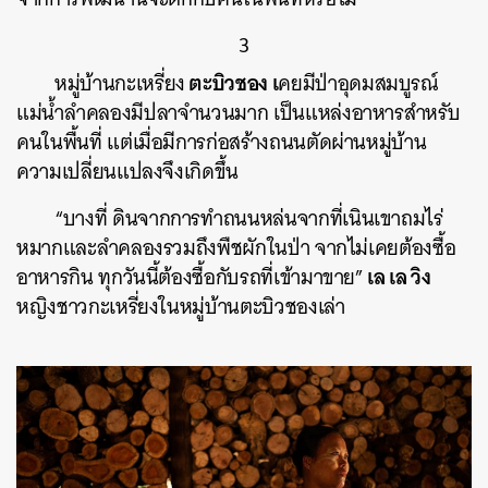
3
ตะบิวชอง เ
หมู่บ้านกะเหรี่ยง
คยมีป่าอุดมสมบูรณ์
แม่น้ำลำคลองมีปลาจำนวนมาก เป็นแหล่งอาหารสำหรับ
คนในพื้นที่ แต่เมื่อมีการก่อสร้างถนนตัดผ่านหมู่บ้าน
ความเปลี่ยนแปลงจึงเกิดขึ้น
“บางที่ ดินจากการทำถนนหล่นจากที่เนินเขาถมไร่
หมากและลำคลองรวมถึงพืชผักในป่า จากไม่เคยต้องซื้อ
เล เล วิง
อาหารกิน ทุกวันนี้ต้องซื้อกับรถที่เข้ามาขาย”
หญิงชาวกะเหรี่ยงในหมู่บ้านตะบิวชองเล่า