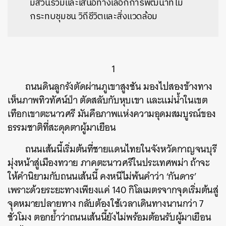
มีส่วนร่วมและเสนอทางเลือกการพัฒนาที่ไม่
กระทบชุมชน วิถีชีวิตและสิ่งแวดล้อม
1
ถนนดินลูกรังตัดผ่านภูเขาสูงชัน​ มองไปสองข้างทาง
เห็นภาพทิวทัศน์ป่า​ ตัดสลับกับหุบเขา​ และแม่น้ำ​ในเขต
เทือกเขาตะนาวศรี​ มันคือภาพแห่งความอุดมสมบูรณ์​ของ
ธรรมชาติที่สะดุดตาผู้มาเยือน​
ถนนเส้นนี้เริ่มต้นที่ชายแดนไทย​ในจังหวัดกาญจนบุรี
มุ่งหน้าสู่เมืองทวาย ภาคตะนาวศรีในประเทศพม่า ถ้าจะ
ให้คำนิยามกับถนนเส้นนี้ คงหนีไม่พ้นคำว่า ‘กันดาร’
เพราะด้วยระยะทางเพียงแค่ 140 กิโลเมตรจากจุดเริ่มต้นสู่
จุดหมายปลายทาง กลับต้องใช้เวลาเดินทางนานกว่า 7
ชั่วโมง ตอกย้ำว่าถนนเส้นนี้ยังไม่พร้อมต้อนรับผู้มาเยือน