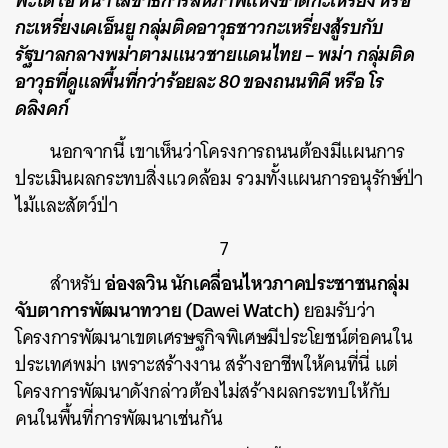
พะโด เอ หน่า เลขาธิการสหภาพแห่งชาติกะเหรี่ยง หรือ
กะเหรี่ยงเคเอ็นยู กลุ่มติดอาวุธชาวกะเหรี่ยงสู้รบกับ
รัฐบาลกลางพม่าตามแนวชายแดนไทย – พม่า
กลุ่มติด
อาวุธที่ดูแลพื้นที่กว่าร้อยละ 80 ของถนนทิคี หรือ โร
ดลิงคก์
นอกจากนี้ เขาเห็นว่าโครงการถนนต้องมีแผนการ
ประเมินผลกระทบสิ่งแวดล้อม รวมทั้งแผนการอนุรักษ์ป่า
ไม้และสัตว์ป่า
7
อ่องลวิน นักเคลื่อนไหวภาคประชาชนกลุ่ม
สำหรับ
จับตาการพัฒนาทวาย (Dawei Watch)
ยอมรับว่า
โครงการพัฒนาเขตเศรษฐกิจพิเศษมีประโยชน์ต่อคนใน
ประเทศพม่า เพราะสร้างงาน สร้างอาชีพให้คนที่นี่ แต่
โครงการพัฒนาดังกล่าวต้องไม่สร้างผลกระทบให้กับ
คนในพื้นที่การพัฒนาเช่นกัน