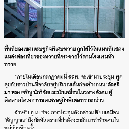
พื้นที่ของเขตเศรษฐกิจพิเศษทวาย ถูกใส่ไว้ในแผนที่แสดง
แหล่งท่องเที่ยวของทวายที่กระจายไว้ตามโรงแรมทั่ว
ทวาย
“ภายในเดือนกรกฎาคมนี้ สสพ. จะเข้ามาประชุม พูด
ลัลธริ
คุยกับชาวบ้านที่อาศัยอยู่บริเวณเส้นก่อสร้างถนน”
มา หลงเจริญ นักวิจัยและนักเคลื่อนไหวทางสังคม ผู้
ติดตามโครงการเขตเศรษฐกิจพิเศษทวายกล่าว
สำหรับ อู เย อ่อง การประชุมดังกล่าวเปรียบเสมือน
‘สัญญาณ’ ถึงภัยอันตรายที่กำลังจะกลับมาทำร้ายคนใน
หมู่บ้านอีกครั้ง