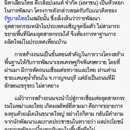
อิตาเลียนไทย ดีเวล็อปเมนต์ จำกัด (มหาชน) เป็นหัวหอก
ในการพัฒนา โครงการดังกล่าวสอดรับกับแนวคิดของ
รัฐบาลไทย
ในสมัยนั้น ซึ่งเล็งเห็นว่าการพัฒนา
อุตสาหกรรมหนักในประเทศเผชิญจุดอิ่มตัว ไม่สามารถ
ขยายพื้นที่นิคมอุตสาหกรรมได้ จึงต้องการหาฐานการ
ผลิตใหม่ในประเทศเพื่อนบ้าน
การสร้างถนนเป็นขั้นตอนสำคัญในการวางโครงสร้าง
พื้นฐานให้กับการพัฒนาเขตเศรษฐกิจพิเศษทวาย โดยที่
ผ่านมา มีการตัดถนนเชื่อมต่อทวายและไทย ผ่านด่าน
ชายแดนพุน้ำร้อนใน จ.กาญจนบุรี แต่ยังเป็นถนนที่มี
ลักษณะขรุขระ ไม่ลาดยาง
แม้ว่าการสร้างถนนจะนำไปสู่การเชื่อมต่ออุตสาหกรร
รมในพม่าและไทย เกิดผลลัพธ์ที่ตามมา คือการขยายการ
ลงทุนด้วยเม็ดเงินขนาดใหญ่ อย่างไรก็ตาม กลับมีคำถาม
จากนักพัฒนาและภาคประชาชนในทวายว่า ผลประโยชน์
จากการพัฒนานี้จะตกกับคนในพื้นที่หรือไม่