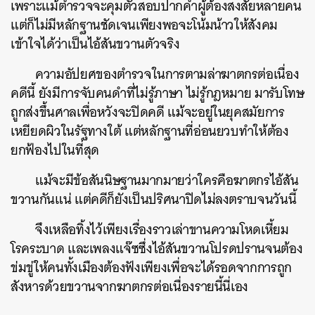
เพราะแม้ตำรวจจะคุมตัวสอบปากคำผู้ต้องสงสัยหลายคน
แต่ก็ไม่มีหลักฐานชัดเจนเพียงพอจะโน้มน้าวให้สังคม
เข้าใจได้ว่าเป็นไอ้สันขวานตัวจริง
ความอัปยศของตำรวจในการตามล่าฆาตกรต่อเนื่อง
คดีนี้ ยังมีการจับคนดำที่ไม่รู้ภาษา ไม่รู้กฎหมาย มารับโทษ
ถูกส่งขึ้นศาลเพื่อหวังจะปิดคดี แม้จะอยู่ในยุคสมัยการ
เหยียดผิวในรัฐทางใต้ แต่หลักฐานที่อ่อนยวบทำให้ต้อง
ยกฟ้องไปในที่สุด
แม้จะมีข้อสันนิษฐานมากมายว่าใครคือฆาตกรไอ้สัน
ขวานกันแน่ แต่คดีก็ยังเป็นปริศนาปิดไม่ลงตราบจนวันนี้
จึงเหลือทิ้งไว้เพียงเรื่องราวเล่าขานความโหดเหี้ยม
โรคระบาด และเพลงแจ๊ซซึ่งไอ้สันขวานโปรดปรานจนต้อง
ข่มขู่ให้คนทั้งเมืองต้องฟังเพียงเพื่อจะได้รอดจากการถูก
สังหารด้วยขวานจากฆาตกรต่อเนื่องรายนี้นี่เอง