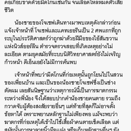
คอเกือบขาดด้วยมีดโกนเช่นกัน จนเลือดไหลหมดตัวเสีย
ชีวิต
น้องชายของโจเซฟเดินทางมาพบเหตุดังกล่าวก่อน
แจ้งเจ้าหน้าที่ โจเซฟและแคทเธอรีนเป็น 2 ศพแรกที่ถูก
ระบุในประวัติศาสตร์ว่าถูกฆ่าด้วยฝีมือของไอ้สันขวาน
แห่งนิวส์ออร์ลีน ตำรวจตรวจสอบที่เกิดเหตุอย่างไม่
ละเอียด ตามยุคสมัยที่ระบบนิติวิทยาศาสตร์ยังไม่เจริญ
ก้าวหน้า ดีเอ็นเอยังไม่มีการค้นพบ
เจ้าหน้าที่พบว่ามีดโกนที่ก่อเหตุนั้นถูกโยนไปในสวน
ของเพื่อนบ้าน และเป็นของน้องชายโจเซฟซึ่งเป็นช่าง
ตัดผม เลยสันนิษฐานว่าเหตุการณ์นี้เป็นการฆาตกรรม
ระหว่างพี่น้อง จึงได้สอบปากคำน้องชายคนตาย รวมถึง
กวาดจับผู้ต้องสงสัยรายอื่นๆ แต่ท้ายที่สุดก็ไม่อาจตั้ง
ข้อหาได้ เพราะพยานหลักฐานไม่เพียงพอ แม้จะพบว่า
ฆาตกรที่ก่อเหตุได้เข้าไปใช้เสื้อผ้าคนตายเช็ดเลือด แต่
สมัยนั้นการหาลายนิ้วมือแฝง หรือเก็บหลักฐานอื่นๆ ยัง