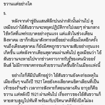
ขวานแต่อย่างใด
5.
หลังจากคำขู่อันแสนพิลึกปนน่ากลัวนั้นผ่านไป ดู
เหมือนว่าไอ้สันขวานจะหยุดปฏิบัติการไปเฉยๆ ท่ามกลาง
ไข้หวัดที่แพร่ระบาดอย่างรุนแรง แต่แล้วในช่วงเดือน
สิงหาคม เขาก็กลับมาสังหารเหยื่ออย่างเหี้ยมโหดอีกครั้ง
จนถึงเดือนตุลาคม ก็ยังมีศพถูกขวานจามสับอย่างรุนแรง
เกิดขึ้น แต่หลังจากเดือนตุลาคมผ่านพ้นไป ดูเหมือนว่า ไอ้
สันขวานจะหายไปจากข่าวคราวการรับรู้ของคนนิวออร์
ลีนส์ ไม่มีการฆาตกรรมด้วยขวานเกิดขึ้นอีกในเมืองแห่งนี้
อย่างไรก็ดีมีบันทึกอยู่ว่า ไอ้สันขวานยังคงก่อเหตุใน
เมืองอื่นๆ จนถึงปี 1921 โดยยังคงเลือกคนอิตาเลียนที่เป็น
เจ้าของร้านชำ เวลาการสังหารก็ตอนกลางคืน อาวุธก็คือ
ขวาน แต่หลังปี 1921 ผ่านพ้นไป เรื่องราวของไอ้สันขวานก็
หายสาบสูญไปทันที พร้อมกับปริศนาคดีที่ยังปิดไม่ลง