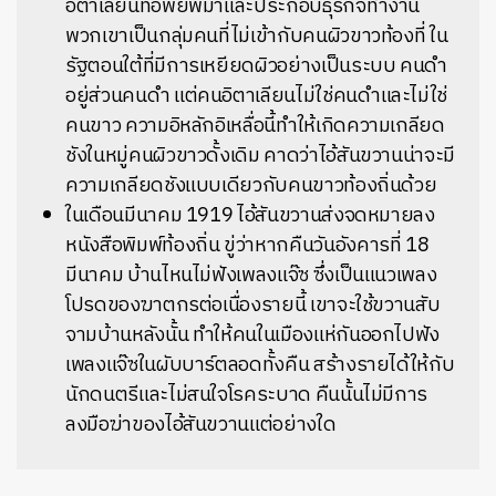
อิตาเลียนที่อพยพมาและประกอบธุรกิจทำงาน
พวกเขาเป็นกลุ่มคนที่ไม่เข้ากับคนผิวขาวท้องที่ ใน
รัฐตอนใต้ที่มีการเหยียดผิวอย่างเป็นระบบ คนดำ
อยู่ส่วนคนดำ แต่คนอิตาเลียนไม่ใช่คนดำและไม่ใช่
คนขาว ความอิหลักอิเหลื่อนี้ทำให้เกิดความเกลียด
ชังในหมู่คนผิวขาวดั้งเดิม คาดว่าไอ้สันขวานน่าจะมี
ความเกลียดชังแบบเดียวกับคนขาวท้องถิ่นด้วย
ในเดือนมีนาคม 1919 ไอ้สันขวานส่งจดหมายลง
หนังสือพิมพ์ท้องถิ่น ขู่ว่าหากคืนวันอังคารที่ 18
มีนาคม บ้านไหนไม่ฟังเพลงแจ๊ซ ซึ่งเป็นแนวเพลง
โปรดของฆาตกรต่อเนื่องรายนี้ เขาจะใช้ขวานสับ
จามบ้านหลังนั้น ทำให้คนในเมืองแห่กันออกไปฟัง
เพลงแจ๊ซในผับบาร์ตลอดทั้งคืน สร้างรายได้ให้กับ
นักดนตรีและไม่สนใจโรคระบาด คืนนั้นไม่มีการ
ลงมือฆ่าของไอ้สันขวานแต่อย่างใด