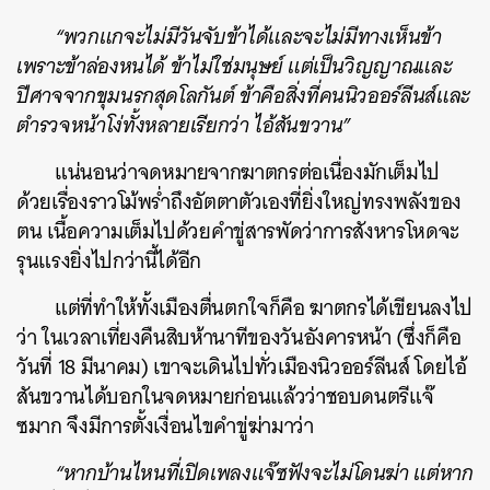
“พวกแกจะไม่มีวันจับข้าได้และจะไม่มีทางเห็นข้า
เพราะข้าล่องหนได้ ข้าไม่ใช่มนุษย์ แต่เป็นวิญญาณและ
ปีศาจจากขุมนรกสุดโลกันต์ ข้าคือสิ่งที่คนนิวออร์ลีนส์และ
ตำรวจหน้าโง่ทั้งหลายเรียกว่า ไอ้สันขวาน”
แน่นอนว่าจดหมายจากฆาตกรต่อเนื่องมักเต็มไป
ด้วยเรื่องราวโม้พร่ำถึงอัตตาตัวเองที่ยิ่งใหญ่ทรงพลังของ
ตน เนื้อความเต็มไปด้วยคำขู่สารพัดว่าการสังหารโหดจะ
รุนแรงยิ่งไปกว่านี้ได้อีก
แต่ที่ทำให้ทั้งเมืองตื่นตกใจก็คือ ฆาตกรได้เขียนลงไป
ว่า ในเวลาเที่ยงคืนสิบห้านาทีของวันอังคารหน้า (ซึ่งก็คือ
วันที่ 18 มีนาคม) เขาจะเดินไปทั่วเมืองนิวออร์ลีนส์ โดยไอ้
สันขวานได้บอกในจดหมายก่อนแล้วว่าชอบดนตรีแจ๊
ซมาก จึงมีการตั้งเงื่อนไขคำขู่ฆ่ามาว่า
“หากบ้านไหนที่เปิดเพลงแจ๊ซฟังจะไม่โดนฆ่า แต่หาก