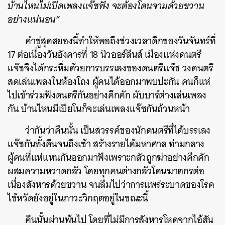
บ้านไหนไม่เปิดเพลงแจ๊ซฟัง จะต้องโดนจามด้วยขวาน
อย่างแน่นอน”
คำขู่สุดสยองนี้ทำให้พอถึงช่วงเวลาดึกของวันจันทร์ที่
17 ต่อเนื่องวันอังคารที่ 18 นิวออร์ลีนส์ เมืองแห่งดนตรี
แจ๊ซจึงได้กระหึ่มด้วยการบรรเลงของดนตรีแจ๊ซ วงดนตรี
สดเล่นเพลงในห้องโถง ผู้คนได้ออกมาพบปะกัน คนก็แห่
ไปเข้าร่วมฟังดนตรีกันอย่างคึกคัก ผับบาร์ต่างเล่นเพลง
กัน บ้านไหนมีเปียโนก็จะเล่นเพลงแจ๊ซกันถ้วนหน้า
ว่ากันว่าคืนนั้น เป็นสวรรค์ของนักดนตรีที่ได้บรรเลง
แจ๊ซกันทั้งคืนจนถึงเช้า สร้างรายได้มหาศาล ท่ามกลาง
ผู้คนที่แห่แหนกันออกมาฟังเพราะกลัวถูกฆ่าอย่างคึกคัก
ผสมความหวาดกลัว โดยทุกคนต่างกลัวโดนฆาตกรต่อ
เนื่องสังหารด้วยขวาน จนลืมไปว่าการแพร่ระบาดของโรค
ไข้หวัดยังอยู่ในภาวะวิกฤตอยู่ในขณะนี้
คืนนั้นผ่านพ้นไป โดยที่ไม่มีการสังหารโหดจากไอ้สัน