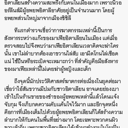
อิตาเลียนสร้างความสะพรึงกับคนในเมืองมาก เพราะนิวอ
อร์ลีนส์มีผู้อพยพอิตาลีอาศัยอยู่เป็นจำนวนมาก โดยผู้
อพยพส่วนใหญ่มาจากเมืองซิซิลี
ทีแรกตำรวจเชื่อว่าการฆาตกรรมเหล่านี้เป็นการ
สังหารระหว่างแก๊งของมาเฟียอิตาเลียนในเมือง แต่เมื่อ
ตรวจสอบไปจึงพบว่ามาเฟียอิตาเลียนเวลาคิดจะฆ่าใคร
นั้น เขาไม่ลำบากต้องเอาขวานไล่สับ เอามีดโกนไล่เชือด
แน่ ใช้ปืนหรือระเบิดจะเหมาะกว่า ที่สำคัญคือมือสังหาร
ของมาเฟียเหล่านี้ไม่เคยฆ่าผู้หญิงและเด็ก
ถึงจุดนี้นักประวัติศาสตร์ฆาตกรต่อเนื่องในยุคต่อมา
เชื่อว่าไอ้สันขวานมีปมกับชาวอิตาเลียน อาจเคยย่องเบา
เข้าไปในร้านขายของชำของผู้อพยพเหล่านี้แล้วโดนแจ้ง
จับกุม จึงเก็บกดความคับแค้นใจไว้มาก และอีกจุดหนึ่ง
คือการที่เมืองเต็มไปด้วยผู้อพยพอิตาเลียนก็ได้สร้างความ
ลำบากให้กับคนในพื้นที่อย่างมาก โดยเฉพาะพวกคนผิว
ขาวเจ้าถิ่น เพราะชาวอิตาเลียนได้เข้ามาทำงานในโรงปั่น