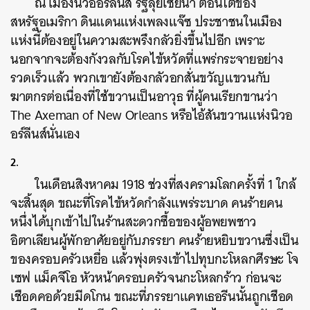
ณ เมืองนิวออร์ลีนส์ รัฐลุยเซียนา ตอนใต้ของ
สหรัฐอเมริกา ดินแดนแห่งเพลงแจ๊ซ ประชาชนในเมือง
แห่งนี้ต้องอยู่ในความสะพรึงกลัวยิ่งขึ้นไปอีก เพราะ
นอกจากจะต้องกังวลกับโรคไข้หวัดที่แพร่กระจายอย่าง
รวดเร็วแล้ว พวกเขายังต้องกลัวอกสั่นขวัญแขวนกับ
ฆาตกรต่อเนื่องที่ใช้ขวานเป็นอาวุธ ที่ผู้คนเรียกขานว่า
The Axeman of New Orleans หรือไอ้สันขวานแห่งนิวอ
อร์ลีนส์นั่นเอง
2.
ในเดือนสิงหาคม 1918 ช่วงที่สงครามโลกครั้งที่ 1 ใกล้
จะสิ้นสุด ขณะที่โรคไข้หวัดกำลังแพร่ระบาด คนร้ายคน
หนึ่งได้บุกเข้าไปในร้านสะดวกซื้อของผู้อพยพชาว
อิตาเลียนผู้พักอาศัยอยู่กับภรรยา คนร้ายหยิบขวานซึ่งเป็น
ของครอบครัวเหยื่อ แล้วพุ่งตรงเข้าไปทุบกะโหลกศีรษะ โจ
เซฟ แม็คจีโอ หัวหน้าครอบครัวจนกะโหลกร้าว ก่อนจะ
เชือดคอด้วยมีดโกน ขณะที่ภรรยาแคทเธอรีนนั้นถูกเชือด