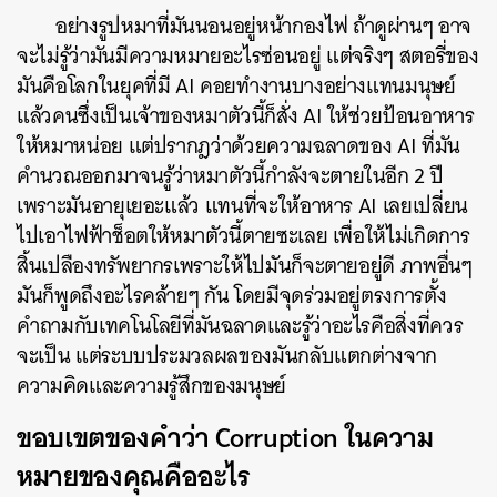
อย่างรูปหมาที่มันนอนอยู่หน้ากองไฟ ถ้าดูผ่านๆ อาจ
จะไม่รู้ว่ามันมีความหมายอะไรซ่อนอยู่ แต่จริงๆ สตอรี่ของ
มันคือโลกในยุคที่มี AI คอยทำงานบางอย่างแทนมนุษย์
แล้วคนซึ่งเป็นเจ้าของหมาตัวนี้ก็สั่ง AI ให้ช่วยป้อนอาหาร
ให้หมาหน่อย แต่ปรากฎว่าด้วยความฉลาดของ AI ที่มัน
คำนวณออกมาจนรู้ว่าหมาตัวนี้กำลังจะตายในอีก 2 ปี
เพราะมันอายุเยอะแล้ว แทนที่จะให้อาหาร AI เลยเปลี่ยน
ไปเอาไฟฟ้าช็อตให้หมาตัวนี้ตายซะเลย เพื่อให้ไม่เกิดการ
สิ้นเปลืองทรัพยากรเพราะให้ไปมันก็จะตายอยู่ดี
ภาพอื่นๆ
มันก็พูดถึงอะไรคล้ายๆ กัน โดยมีจุดร่วมอยู่ตรงการตั้ง
คำถามกับเทคโนโลยีที่มันฉลาดและรู้ว่าอะไรคือสิ่งที่ควร
จะเป็น แต่ระบบประมวลผลของมันกลับแตกต่างจาก
ความคิดและความรู้สึกของมนุษย์
ขอบเขตของคำว่า Corruption ในความ
หมายของคุณคืออะไร