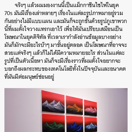
จริงๆ แล้ว
ผมมองงานนี้เป็นแม็กกาซีนไซไฟในยุค
70s
มันมีเรื่องเล่าหลายๆ เรื่องในแต่ละรูปภาพมาอยู่รวม
กันอย่างไม่มีแบบแผน
และมันก็จะถูกขั้นด้วยรูปภูเขาพวก
นี้ที่ผมตั้งใจวางแทรกเอาไว้ เพื่อให้มันเปรียบเสมือนเป็น
โฆษณาในยุคดิจิทัล ที่เวลาเรากำลังอ่านข้อมูลบางอย่าง
มันก็มักจะมีอะไรบ้าๆ มาขั้นอยู่ตลอด
เป็นโฆษณาที่อาจจะ
สวยแต่จริงๆ แล้วก็ไม่ได้มีความหมายอะไร ส่วนในแต่ละ
รูปที่เป็นตัวเนื้อหา มันก็จะมีเรื่องราวที่ผมตั้งใจอยากจะ
บอกถึงผลกระทบของเทคโนโลยีทั้งในปัจจุบันและอนาคต
ที่มันมีต่อมนุษย์ซ่อนอยู่