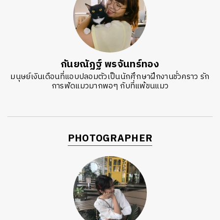
กันยณัฏฐ์ พรจันทร์ทอง
มนุษย์เงินเดือนที่แอบปลอมตัวเป็นนักศึกษาฝึกงานชั่วคราว รัก
การฟัดแมวมากพอๆ กับที่แพ้ขนแมว
PHOTOGRAPHER