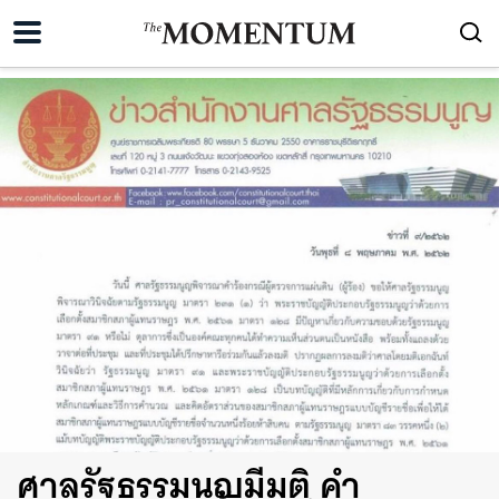
ศาลรัฐธรรมนูญมีมติ คำ