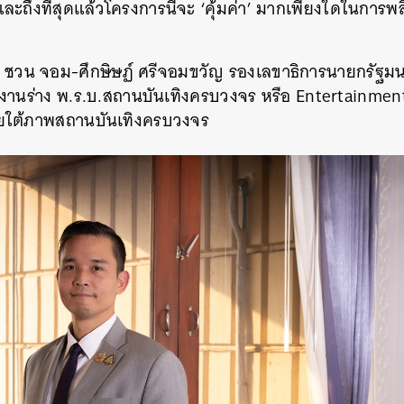
ถึงที่สุดแล้วโครงการนี้จะ ‘คุ้มค่า’ มากเพียงใดในการพ
วน จอม-ศึกษิษฏ์ ศรีจอมขวัญ รองเลขาธิการนายกรัฐมนต
านร่าง พ.ร.บ.สถานบันเทิงครบวงจร หรือ Entertainment 
ยใต้ภาพสถานบันเทิงครบวงจร
นหา