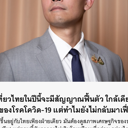
ที่ยวไทยในปีนี้จะมีสัญญาณฟื้นตัว ใกล้เคี
งโรคโควิด-19 แต่ทำไมยังไม่กลับมาเฟื่
้ขึ้นอยู่กับไทยเพียงฝ่ายเดียว มันต้องดูสภาพเศรษฐกิจข