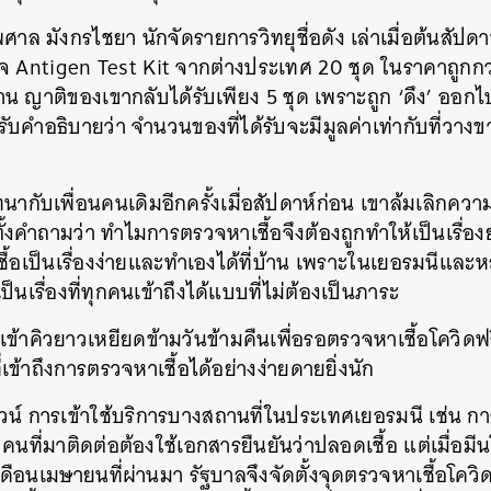
SHARE
TWEET
LINE
EMAIL
ศาล มังกรไชยา นักจัดรายการวิทยุชื่อดัง เล่าเมื่อต้นสัปดา
วจ Antigen Test Kit จากต่างประเทศ 20 ชุด ในราคาถูกกว
บ้าน ญาติของเขากลับได้รับเพียง 5 ชุด เพราะถูก ‘ดึง’ ออกไ
้รับคำอธิบายว่า จำนวนของที่ได้รับจะมีมูลค่าเท่ากับที่วาง
นทนากับเพื่อนคนเดิมอีกครั้งเมื่อสัปดาห์ก่อน เขาล้มเลิกควา
้งคำถามว่า ทำไมการตรวจหาเชื้อจึงต้องถูกทำให้เป็นเรื่องย
้อเป็นเรื่องง่ายและทำเองได้ที่บ้าน เพราะในเยอรมนีแล
็นเรื่องที่ทุกคนเข้าถึงได้แบบที่ไม่ต้องเป็นภาระ
้าคิวยาวเหยียดข้ามวันข้ามคืนเพื่อรอตรวจหาเชื้อโควิดฟรี
ข้าถึงการตรวจหาเชื้อได้อย่างง่ายดายยิ่งนัก
น์ การเข้าใช้บริการบางสถานที่ในประเทศเยอรมนี เช่น ก
 คนที่มาติดต่อต้องใช้เอกสารยืนยันว่าปลอดเชื้อ แต่เมื่อ
เดือนเมษายนที่ผ่านมา รัฐบาลจึงจัดตั้งจุดตรวจหาเชื้อโควิ