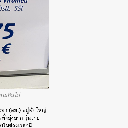
งจนเกินไป
 (อย.) อยู่พักใหญ่
ั้งยุ่งยาก วุ่นวาย
ทยในช่วงเวลานี้