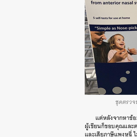
ชุดตรวจห
แต่หลังจากหาข้
ผู้เขียนก็ขอบคุณและต
และเสียภาษีแพงหูฉี่ ไ
ค้