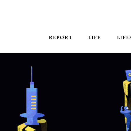
REPORT
LIFE
LIFE