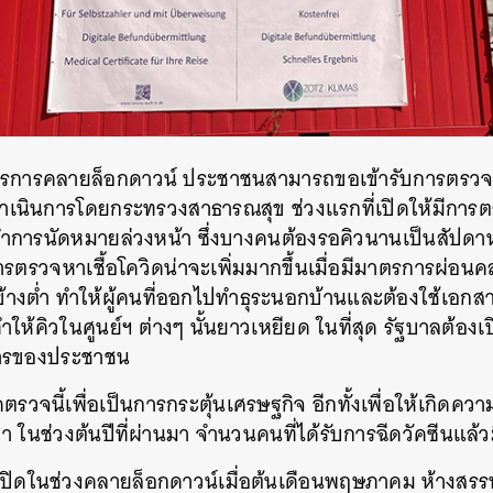
ตรการคลายล็อกดาวน์ ประชาชนสามารถขอเข้ารับการตรวจห
ำเนินการโดยกระทรวงสาธารณสุข ช่วงแรกที่เปิดให้มีการตรวจใ
การนัดหมายล่วงหน้า ซึ่งบางคนต้องรอคิวนานเป็นสัปดาห์
การตรวจหาเชื้อโควิดน่าจะเพิ่มมากขึ้นเมื่อมีมาตรการผ่อ
างต่ำ ทำให้ผู้คนที่ออกไปทำธุระนอกบ้านและต้องใช้เอกสา
 ทำให้คิวในศูนย์ฯ ต่างๆ นั้นยาวเหยียด ในที่สุด รัฐบาลต้อง
การของประชาชน
รวจนี้เพื่อเป็นการกระตุ้นเศรษฐกิจ อีกทั้งเพื่อให้เกิดความ
ว่า ในช่วงต้นปีที่ผ่านมา จำนวนคนที่ได้รับการฉีดวัคซีนแล้
ริ่มเปิดในช่วงคลายล็อกดาวน์เมื่อต้นเดือนพฤษภาคม ห้างสรร