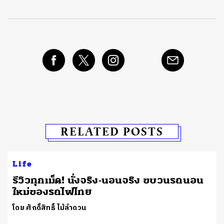
RELATED POSTS
Life
รีวิวทุกเม็ด! นั่งจริง-นอนจริง ขบวนรถนอน
ใหม่ของรถไฟไทย
โดย ศักดิ์สิทธิ์ ไม้ลำดวน