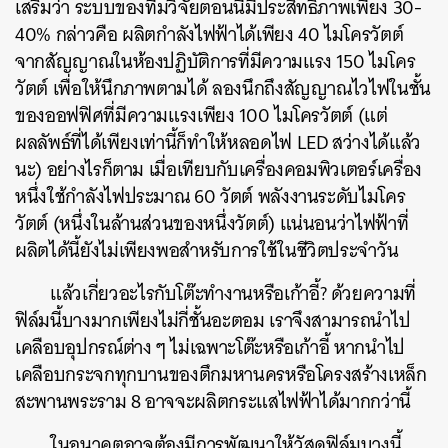
เสริมว่า ระบบของทีมวิจัยตอนนี้มีประสิทธิภาพเพียง 30-
40% กล่าวคือ ผลิตกำลังไฟฟ้าได้เพียง 40 ไมโครวัตต์
จากสัญญาณในห้องปฏิบัติการที่มีความแรง 150 ไมโคร
วัตต์ เพื่อให้นึกภาพตามได้ ลองนึกถึงสัญญาณไวไฟในชั้น
ของออฟฟิศที่มีความแรงเพียง 100 ไมโครวัตต์ (แต่
ผลลัพธ์ที่ได้เพียงเท่านี้ก็ทำให้หลอดไฟ LED สว่างได้แล้ว
นะ) อย่างไรก็ตาม เมื่อเทียบกับเครื่องคอมพิวเตอร์เครื่อง
หนึ่งใช้กำลังไฟประมาณ 60 วัตต์ พลังงานระดับไมโคร
วัตต์ (หนึ่งในล้านส่วนของหนึ่งวัตต์) แน่นอนว่าไฟฟ้าที่
ผลิตได้นี้ยังไม่เพียงพอสำหรับการใช้ในชีวิตประจำวัน
แล้วเกี่ยวอะไรกับโต๊ะทำงานหรือเก้าอี้? ด้วยความที่
ฟิล์มนี้บางมากเพียงไม่กี่ชั้นอะตอม เราจึงสามารถนำไป
เคลือบอุปกรณ์ต่าง ๆ ไม่เฉพาะโต๊ะหรือเก้าอี้ หากนำไป
เคลือบกระจกทุกบานของตึกมหานครหรือโครงสร้างเหล็ก
สะพานพระราม 8 อาจจะผลิตกระแสไฟฟ้าได้มากกว่านี้
ในอนาคตอาจต้องมีการพัฒนาให้วัสดุฟิล์มบางนี้
ค้นหา