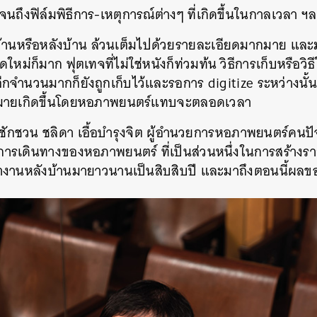
้ จนถึงฟิล์มพิธีการ-เหตุการณ์ต่างๆ ที่เกิดขึ้นในกาลเวลา ฯ
้านหรือหลังบ้าน ล้วนเต็มไปด้วยรายละเอียดมากมาย และมันไ
ิดใหม่ก็มาก ฟุตเทจที่ไม่ใช่หนังก็ท่วมท้น วิธีการเก็บหรือวิ
ีกจำนวนมากก็ยังถูกเก็บไว้และรอการ digitize ระหว่างนั้
มายเกิดขึ้นโดยหอภาพยนตร์แทบจะตลอดเวลา
ชักชวน ชลิดา เอื้อบำรุงจิต
ผู้อำนวยการหอภาพยนตร์คนปัจ
งการเดินทางของหอภาพยนตร์ ที่เป็นส่วนหนึ่งในการสร้า
ำงานหลังบ้านมายาวนานเป็นสิบสิบปี และมาถึงตอนนี้ผลขอ
นหา