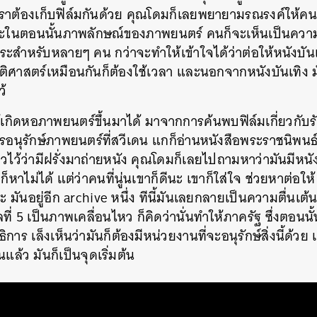
เราต้องเก็บฟิล์มกันด้วย คุณโดมก็เลยพยายามรณรงค์ให้คนเ
ราะในตอนนั้นภาพลักษณ์ของภาพยนตร์ คนก็จะเห็นเป็นความบ
าระสำหรับหลายๆ คน กว่าจะทำให้เข้าใจได้ว่าต่อให้หนังบันเ
ิศาสตร์เหมือนกันก็ต้องใช้เวลา และนอกจากหนังบันเทิง มั
ว้
ให้เกิดหอภาพยนตร์ขึ้นมาได้ มาจากการค้นพบฟิล์มเกี่ยวกับรั
การอนุรักษ์ภาพยนตร์ที่สวีเดน แกก็อ่านหนังสือพระราชนิพนธ
าวไว้ว่ามีฝรั่งมาถ่ายหนัง คุณโดมก็เลยไปถามหาว่ามันมีหนังเ
หาไม่ได้ แต่ว่าคนที่นู่นเขาก็ดีนะ เขาก็ใส่ใจ ช่วยหาต่อใ
ะ มันอยู่อีก archive หนึ่ง ทีนี้มันเลยกลายเป็นความตื่นเต
ที่ 5 เป็นภาพเคลื่อนไหว ก็คิดว่านั่นทำให้ภาครัฐ ซึ่งตอนน
ร เล็งเห็นว่ามันก็ต้องมีหน่วยงานที่จะอนุรักษ์สิ่งนี้ด้วย 
นแล้ว มันก็เป็นจุดเริ่มต้น