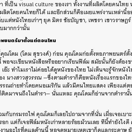
า ที่เป็น visual culture ของเรา ทั้งงานที่ผลิตโดยคนไทย 
้ผลิตโดยคนไทยก็ได้ และอีกส่วนก็คือเผยแพร่งานเหล่านี้อ
บแต่หนังไทยเก่าๆ ยุค มิตร ชัยบัญชา, เพชรา เชาวราษฎร์ อะไ
็บมากกว่านั้น
ภาพยนตร์มาตั้งแต่ตอนไหน
่คุณโดม (โดม สุขวงศ์) ก่อน คุณโดมก่อตั้งหอภาพยนตร์ตั้
นี้ พอจะเขียนหนังสือหรืออยากเรียนฟิล์ม สมัยนั้นก็ยังต้อ
เอ๊ะ ทำไมเราไม่ค่อยได้ดูหนังของไทย ไม่เห็นจะรู้จักหนังไท
่อง
นางสาวสุวรรณ —
ซึ่งตามตำราก็คือหนังเรื่องแรกของไทย
ุวรรณถ่ายทำโดยคนอเมริกัน แล้วมีคนไทยแสดง เพียงแต่
นก็ติดมาจนถึงในตำรา— นั่นแหละ คุณโดมก็อ่านจากตำรานั
่วมกับกรมรถไฟ คุณโดมก็เลยไปถามจากที่นั่น เผื่อเจอเบา
แต่ก็เจอฟิล์มหนังเก่าหลายร้อยม้วนเลย ทีนี้ทำยังไงดี ควา
วยงานอะไรที่ดูแลด้านนี้ หอจดหมายเหตุเขาก็ดูแลกระดาษ ยัง