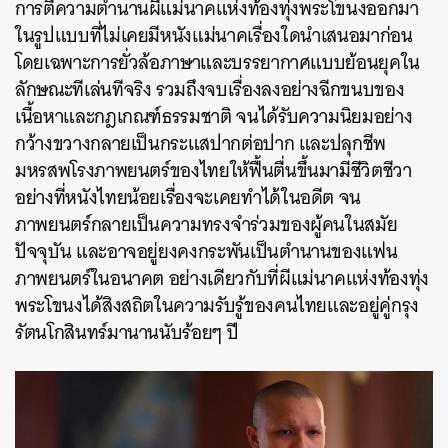
การตีความตำนานผีแม่นาคแห่งท้องทุ่งพระโขนงออกมา
ในรูปแบบที่ไม่เคยมีหนังแม่นาคเรื่องใดนำเสนอมาก่อน
โดยเฉพาะการยั่วล้อภาษาและบรรยากาศแบบย้อนยุคใน
ลักษณะทีเล่นทีจริง รวมถึงจบเรื่องลงอย่างฉีกขนบของ
เนื้อหาและกฎเกณฑ์ธรรมชาติ จนได้รับความนิยมอย่าง
กว้างขวางกลายเป็นกระแสปากต่อปาก และปลุกชีพ
มหรสพโรงภาพยนตร์ของไทยให้ฟื้นตื่นขึ้นมามีชีวิตชีวา
อย่างที่หนังไทยน้อยเรื่องจะเคยทำได้ในอดีต จน
ภาพยนตร์กลายเป็นความทรงจำร่วมของผู้คนในสมัย
ปัจจุบัน และอาจอยู่ยงคงกระพันเป็นตำนานของแฟน
ภาพยนตร์ในอนาคต อย่างเดียวกับที่ผีแม่นาคแห่งท้องทุ่ง
พระโขนงได้สิงสถิตในความรับรู้ของคนไทยและอยู่คู่กรุง
รัตนโกสินทร์มานานนับร้อยๆ ปี