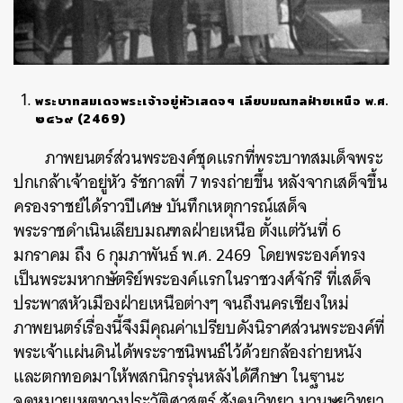
พระบาทสมเดจพระเจ้าอยู่หัวเสดจฯ เลียบมณฑลฝ่ายเหนือ พ.ศ.
๒๔๖๙ (2469)
ภาพยนตร์ส่วนพระองค์ชุดแรกที่พระบาทสมเด็จพระ
ปกเกล้าเจ้าอยู่หัว รัชกาลที่ 7 ทรงถ่ายขึ้น หลังจากเสด็จขึ้น
ครองราชย์ได้ราวปีเศษ บันทึกเหตุการณ์เสด็จ
พระราชดำเนินเลียบมณฑลฝ่ายเหนือ ตั้งแต่วันที่ 6
มกราคม ถึง 6 กุมภาพันธ์ พ.ศ. 2469 โดยพระองค์ทรง
เป็นพระมหากษัตริย์พระองค์แรกในราชวงศ์จักรี ที่เสด็จ
ประพาสหัวเมืองฝ่ายเหนือต่างๆ จนถึงนครเชียงใหม่
ภาพยนตร์เรื่องนี้จึงมีคุณค่าเปรียบดังนิราศส่วนพระองค์ที่
พระเจ้าแผ่นดินได้พระราชนิพนธ์ไว้ด้วยกล้องถ่ายหนัง
และตกทอดมาให้พสกนิกรรุ่นหลังได้ศึกษา ในฐานะ
จดหมายเหตุทางประวัติศาสตร์ สังคมวิทยา มานุษยวิทยา