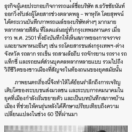
ธุรกิจผู้
เคยประกอบกิจการรถเมล์ชื่อบริษัท ส.ธวัชชัยนันท์
SHARE
TWEET
LINE
EMAIL
ออกวิ่งรับส่งผู้โดยสารช่วงตลาดพลู – พาหุรัด โดยสุพจน์
ได้ตระเวนบันทึกภาพรถเมล์ของบริษัทต่างๆ มากมาย
หลากหลายสีสัน ที่โลดแล่นอยู่ทั่วกรุงเทพมหานคร เมื่อ
ราว พ.ศ. 2501
ทั้งยังบันทึกให้เห็นสภาพของการจราจร
และยานพาหนะอื่นๆ เช่น รถโดยสารขนส่งกรุงเทพฯ-ต่าง
จังหวัด รถลาก รถเข็น รถสามล้อถีบ รถจักรยาน รถราง รถ
แท็กซี่ และรถยนต์ส่วนบุคคลหลากหลายแบบ รวมไปถึง
วิถีชีวิตของชาวเมืองที่สัญจรในท้องถนนของยุคสมัยนั้น
ภาพยนตรเรื่องนี้จึงทำให้ได้ย้อนรำลึกถึงการเจริญ
เติบโตของระบบขนส่งมวลชน และระบบการคมนาคมใน
ยุคที่เมืองกำลังเริ่มขยายตัว และเป็นบทบันทึกสภาพบ้าน
เมือง ที่ช่วยให้คนรุ่นหลังได้ศึกษาเปรียบเทียบถึงความ
เปลี่ยนแปลงในช่วง 60 ปีที่ผ่านมา