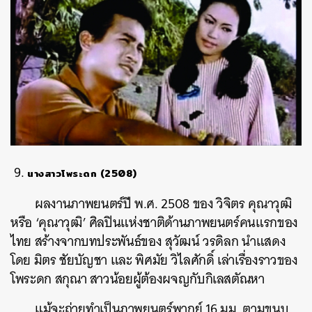
นางสาวโพระดก (2508)
ผลงานภาพยนตร์ปี พ.ศ. 2508 ของ วิจิตร คุณาวุฒิ
หรือ ‘คุณาวุฒิ’ ศิลปินแห่งชาติด้านภาพยนตร์คนแรกของ
ไทย สร้างจากบทประพันธ์ของ สุวัฒน์ วรดิลก นำแสดง
โดย มิตร ชัยบัญชา และ พิศมัย วิไลศักดิ์ เล่าเรื่องราวของ
โพระดก สกุณา สาวน้อยผู้ต้องผจญกับกิเลสตัณหา
แม้จะถ่ายทำเป็นภาพยนตร์พากย์ 16 มม. ตามขนบ