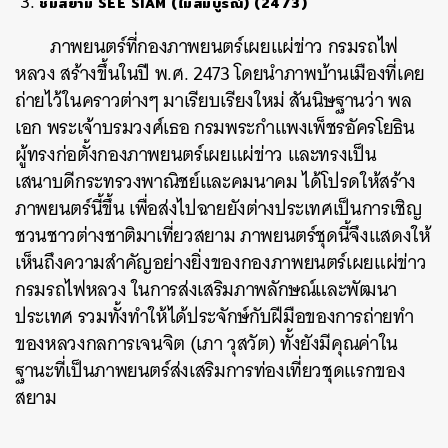
ชมสยาม SEE SIAM (ไม่สมบูรณ์) (2473)
ภาพยนตร์ที่กองภาพยนตร์เผยแผ่ข่าว กรมรถไฟ
หลวง สร้างขึ้นในปี พ.ศ. 2473 โดยนำภาพบ้านเมืองที่เคย
ถ่ายไว้ในคราวต่างๆ มาเรียบเรียงใหม่ สันนิษฐานว่า พล
เอก พระเจ้าบรมวงศ์เธอ กรมพระกำแพงเพ็ชรอัครโยธิน
ผู้ทรงก่อตั้งกองภาพยนตร์เผยแผ่ข่าว และทรงเป็น
เสนาบดีกระทรวงพาณิชย์และคมนาคม ได้โปรดให้สร้าง
ภาพยนตร์นี้ขึ้น เพื่อส่งไปฉายยังต่างประเทศเป็นการเชิญ
ชวนชาวต่างชาติมาเที่ยวสยาม ภาพยนตร์ชุดนี้จึงแสดงให้
เห็นถึงความสำคัญอย่างยิ่งของกองภาพยนตร์เผยแผ่ข่าว
กรมรถไฟหลวง ในการส่งเสริมภาพลักษณ์และพัฒนา
ประเทศ
รวมทั้งทำให้ได้ประจักษ์กับฝีมือของการถ่ายทำ
ของหลวงกลการเจนจิต (เภา วุสวัต)
ทั้งยังมีคุณค่าใน
ฐานะที่เป็นภาพยนตร์ส่งเสริมการท่องเที่ยวชุดแรกของ
สยาม