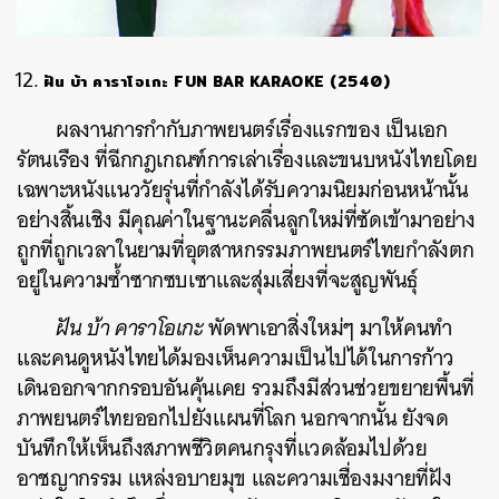
ฝัน บ้า คาราโอเกะ FUN BAR KARAOKE (2540)
ผลงานการกำกับภาพยนตร์เรื่องแรกของ เป็นเอก
รัตนเรือง ที่ฉีกกฎเกณฑ์การเล่าเรื่องและขนบหนังไทยโดย
เฉพาะหนังแนววัยรุ่นที่กำลังได้รับความนิยมก่อนหน้านั้น
อย่างสิ้นเชิง มีคุณค่าในฐานะคลื่นลูกใหม่ที่ซัดเข้ามาอย่าง
ถูกที่ถูกเวลาในยามที่อุตสาหกรรมภาพยนตร์ไทยกำลังตก
อยู่ในความซ้ำซากซบเซาและสุ่มเสี่ยงที่จะสูญพันธุ์
ฝัน บ้า คาราโอเกะ
พัดพาเอาสิ่งใหม่ๆ มาให้คนทำ
และคนดูหนังไทยได้มองเห็นความเป็นไปได้ในการก้าว
เดินออกจากกรอบอันคุ้นเคย รวมถึงมีส่วนช่วยขยายพื้นที่
ภาพยนตร์ไทยออกไปยังแผนที่โลก นอกจากนั้น ยังจด
บันทึกให้เห็นถึงสภาพชีวิตคนกรุงที่แวดล้อมไปด้วย
อาชญากรรม แหล่งอบายมุข และความเชื่องมงายที่ฝัง