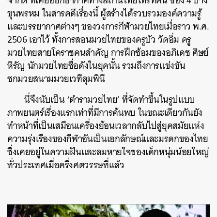
จำกัด ที่เคยออกอากาศทางสถานีไทยโทรทัศน์ ช่อง 4 บาง
ขุนพรหม ในสารคดีเรื่องนี้ ผู้สร้างได้รวบรวมองค์ความรู้
และบรรยากาศต่างๆ ของวงการกีฬามวยไทยเมื่อราว พ.ศ.
2506 เอาไว้ ทั้งการสอนมวยไทยของครูบัว วัดอิ่ม ครู
มวยไทยสายโคราชคนสำคัญ การฝึกซ้อมของอภิเดช ศิษย์
หิรัญ นักมวยไทยชื่อดังในยุคนั้น รวมถึงการแข่งขัน
ชกมวยสนามมวยเวทีลุมพินี
นี่จึงนับเป็น ‘ตำรามวยไทย’ ที่จัดทำขึ้นในรูปแบบ
ภาพยนตร์เรื่องแรกเท่าที่มีการค้นพบ ในขณะเดียวกันยัง
ทำหน้าที่เป็นเสมือนเครื่องย้อนเวลากลับไปสู่ยุคสมัยแห่ง
ความรุ่งเรืองของกีฬาอันเป็นเอกลักษณ์และมรดกของไทย
ซึ่งเคยอยู่ในความฝันและลมหายใจของเด็กหนุ่มน้อยใหญ่
ทั่วประเทศเมื่อครึ่งศตวรรษที่แล้ว