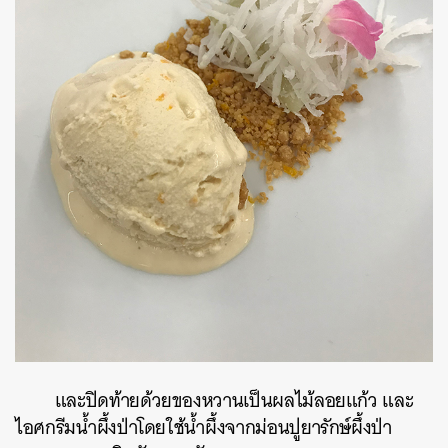
และปิดท้ายด้วยของหวานเป็นผลไม้ลอยแก้ว และ
ไอศกรีมน้ำผึ้งป่าโดยใช้น้ำผึ้งจากม่อนปูยารักษ์ผึ้งป่า