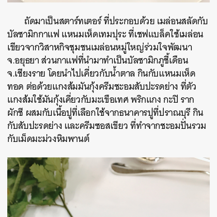
ถัดมาเป็นสตาร์ทเตอร์ ที่ประกอบด้วย เมล่อนสลัดกับ
บัลซามิกกาแฟ แหนมเห็ดเทมปุระ ที่เชฟแบล็คใช้เมล่อน
เขียวจากวิสาหกิจชุมชนเมล่อนหมู่ใหญ่ร่วมใจพัฒนา
จ.อยุธยา ส่วนกาแฟที่นำมาทำเป็นบัลซามิกภูชี้เดือน
จ.เชียงราย โดยนำไปเคี่ยวกับน้ำตาล กินกับแหนมเห็ด
ทอด ต่อด้วยแกงส้มมันกุ้งครีมชะอมสับปะรดย่าง ที่ตัว
แกงส้มใช้มันกุ้งเคี่ยวกับมะเขือเทศ พริกแกง กะปิ ราก
ผักชี ผสมกับเนื้อปูที่เลือกใช้จากธนาคารปูที่ปราณบุรี กิน
กับสับปะรดย่าง และครีมซอสเขียว ที่ทำจากชะอมปั่นรวม
กับเม็ดมะม่วงหิมพานต์