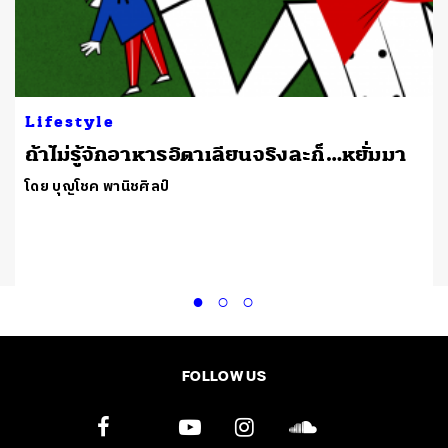
Lifestyle
ถ้าไม่รู้จักอาหารอิตาเลียนจริงละก็…หยั่มมา
โดย บุญโชค พานิชศิลป์
FOLLOW US