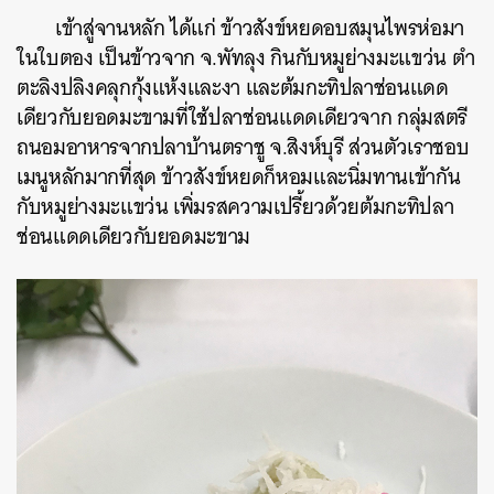
เข้าสู่จานหลัก ได้แก่ ข้าวสังข์หยดอบสมุนไพรห่อมา
ในใบตอง เป็นข้าวจาก จ.พัทลุง กินกับหมูย่างมะแขว่น ตำ
ตะลิงปลิงคลุกกุ้งแห้งและงา และต้มกะทิปลาช่อนแดด
เดียวกับยอดมะขามที่ใช้ปลาช่อนแดดเดียวจาก กลุ่มสตรี
ถนอมอาหารจากปลาบ้านตราชู จ.สิงห์บุรี ส่วนตัวเราชอบ
เมนูหลักมากที่สุด ข้าวสังข์หยดก็หอมและนิ่มทานเข้ากัน
กับหมูย่างมะแขว่น เพิ่มรสความเปรี้ยวด้วยต้มกะทิปลา
ช่อนแดดเดียวกับยอดมะขาม