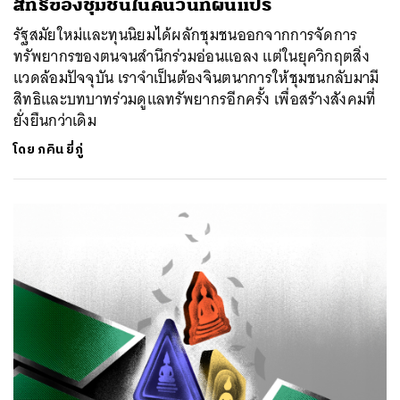
สิทธิของชุมชนในคืนวันที่ผันแปร
รัฐสมัยใหม่และทุนนิยมได้ผลักชุมชนออกจากการจัดการ
ทรัพยากรของตนจนสำนึกร่วมอ่อนแอลง แต่ในยุควิกฤตสิ่ง
แวดล้อมปัจจุบัน เราจำเป็นต้องจินตนาการให้ชุมชนกลับมามี
สิทธิและบทบาทร่วมดูแลทรัพยากรอีกครั้ง เพื่อสร้างสังคมที่
ยั่งยืนกว่าเดิม
โดย
ภคิน ยี่ภู่