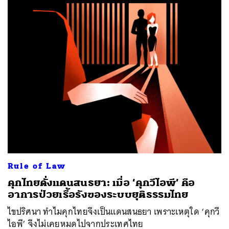
Rule of Law
คุกไทยดั่งแดนสนธยา: เมื่อ ‘คุกวีไอพี’ คือ
อาการป่วยเรื้อรังของระบบยุติธรรมไทย
ไขปริศนา ทำไมคุกไทยจึงเป็นแดนสนธยา เพราะเหตุใด ‘คุกวี
ไอพี’ จึงไม่เคยหมดไปจากประเทศไทย