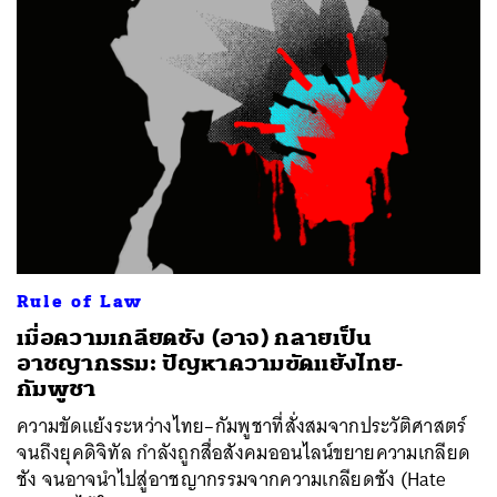
Rule of Law
เมื่อความเกลียดชัง (อาจ) กลายเป็น
อาชญากรรม: ปัญหาความขัดแย้งไทย-
กัมพูชา
ความขัดแย้งระหว่างไทย–กัมพูชาที่สั่งสมจากประวัติศาสตร์
จนถึงยุคดิจิทัล กำลังถูกสื่อสังคมออนไลน์ขยายความเกลียด
ชัง จนอาจนำไปสู่อาชญากรรมจากความเกลียดชัง (Hate