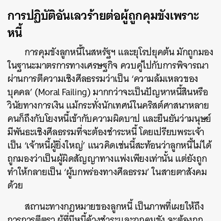
การปฏิบัติอันเลวร้ายต่อผู้ถูกคุมขังเพราะ
ค้นหา
หนี้
SHARE
TWEET
LINE
EMAIL
การคุมขังลูกหนี้ในสหรัฐฯ และยุโรปยุคต้น มักถูกมอง
ในฐานะมาตรการทางเศรษฐกิจ ควบคู่ไปกับการพิจารณา
ผ่านการตีความเชิงศีลธรรมว่าเป็น ‘ความล้มเหลวของ
บุคคล’ (Moral Failing) มากกว่าจะเป็นปัญหาหนี้สินหรือ
วินัยทางการเงิน แม้กระทั่งนักเทศน์ในคริสต์ศาสนาหลาย
คนก็ถึงกับโยงหนี้เข้ากับความผิดบาป และยืนยันว่ามนุษย์
มีพันธะเชิงศีลธรรมที่จะต้องชำระหนี้ โดยเปรียบพระเจ้า
เป็น ‘เจ้าหนี้ผู้ยิ่งใหญ่’ แนวคิดเช่นนี้สะท้อนว่าลูกหนี้ไม่ได้
ถูกมองว่าเป็นผู้ผิดสัญญาทางแพ่งเพียงเท่านั้น แต่ยังถูก
ทำให้กลายเป็น ‘ผู้บกพร่องทางศีลธรรม’ ในสายตาสังคม
ด้วย
สถานะทางกฎหมายของลูกหนี้ เป็นภาพที่เผยให้ถึง
การการตีตรา ผู้ที่มีหนี้ค้างชำระและถูกคุมขัง จะต้องถูก