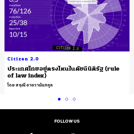
Citizen 2.0
ประเทศไทยอยู่ตรงไหนในดัชนีนิติรัฐ (rule
of law index)
โดย สฤณี อาชวานันทกุล
FOLLOW US