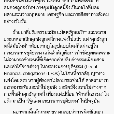
เป็นภาระทางเศรษฐกิจ แต่เป็น ‘บาปทางศีลธรรม’ ที่
สมควรถูกลงโทษ การคุมขังลูกหนี้จึงเป็นกลไกที่ผสม
ผสานระหว่างกฎหมาย เศรษฐกิจ และการตีตราทางสังคม
อย่างเข้มข้น
ข้ามมาที่บริบทร่วมสมัย แม้สหรัฐอเมริกาและหลาย
ประเทศยกเลิกคุกขังลูกหนี้ทางแพ่งไปแล้ว แต่ ‘คุกขังลูก
หนี้สมัยใหม่’ กลับปรากฏในรูปแบบใหม่ที่แฝงอยู่ใน
กระบวนการยุติธรรม แก่นสำคัญคือการกักขังบุคคลเพราะ
ไม่สามารถชำระหนี้ที่เกิดจากค่าปรับ ค่าธรรมเนียมศาล
และค่าใช้จ่ายต่างๆ ในกระบวนการยุติธรรม (Legal
Financial obligations: LFOs) ไม่ใช่หนี้จากสัญญาทาง
แพ่งโดยตรง หากผู้ต้องหาไม่สามารถจ่ายได้ ศาลสามารถ
ออกหมายจับและนำไปคุมขัง ผลลัพธ์จึงแทบไม่ต่างจาก
การฟื้นคืนคุกขังลูกหนี้ เพียงแต่เปลี่ยน ‘เจ้าหนี้เอกชน’ ใน
อดีตมาเป็น ‘รัฐและกระบวนการยุติธรรม’ ในปัจจุบัน
นอกจากนี้แม้กฎหมายวางกรอบว่าการผิดสัญญา