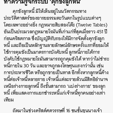
ทำความรู้จักระบบ ‘คุกขังลูกหนี้’
คุกขังลูกหนี้ มีให้เห็นอยู่ในนวัตกรรมทาง
ประวัติศาสตร์ของอารยธรรมตะวันตกในรูปแบบต่างๆ
โดยเฉพาะอย่างยิ่ง กฎหมายสิบสองโต๊ะ (Twelve Tables)
อันเป็นประมวลกฎหมายโรมันที่เก่าแก่ที่สุดเมื่อราว 451 ปี
ก่อนคริสตกาล ซึ่งบัญญัติรับรองให้มีการจัดตั้งคุกขังลูก
หนี้ และถือเป็นหลักฐานลายลักษณ์อักษรครั้งแรกที่ยอมให้
ใช้การคุมขังเป็นมาตรการบังคับหนี้ ลูกหนี้ภายใต้การ
บังคับใช้กฎหมายโรมันสามารถถูกคุมขังได้ หากว่าไม่ชำระ
หนี้ภายใน 30 วัน และอาจถูกลงโทษรุนแรงกว่านั้น เช่น
การประหารชีวิต หรือถูกขายเป็นทาส อีกทั้งหากลูกหนี้ค้าง
หนี้ต่อเจ้าหนี้หลายราย เจ้าหนี้แต่ละรายล้วนมีสิทธิอำนาจ
เหนือร่างกายลูกหนี้ ถึงขั้นสามารถ ‘แบ่งร่างกาย’ ของลูก
หนี้ เพื่อแสดงการแยกชำระหนี้แก่เจ้าหนี้ทุกคนอย่างเท่า
เทียม
ถัดมาในช่วงคริสต์ศตวรรษที่ 16 ชนชั้นขุนนางเจ้า