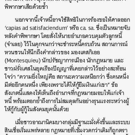
พิพากษาเสียด้วยซ้ำ
นอกจากนี้เจ้าหนี้อาจใช้สิทธิในการร้องขอให้ศาลออก
‘capias ad satisfaciendum’ หรือ ca. sa. ซึ่งเป็นหมายจับ
หลังคำพิพากษา โดยสั่งให้นายอำเภอควบคุมตัวลูกหนี้
(จำเลย) ไว้ในคุกจนกว่าจะชำระหนี้ครบถ้วน สถานการณ์
หวนชวนให้นึกถึงคำกล่าวของ มองเตสกิเออ
(Montesquieu) นักปรัชญาการเมือง นักกฎหมาย และ
ชาวฝรั่งเศสในยุคเรืองปัญญาที่เคยกล่าวไว้อย่างสะท้อน
ใจว่า “ความยิ่งใหญ่คือ สถานะความเหนือกว่า ซึ่งคนหนึ่ง
มีต่ออีกคนหนึ่ง เพียงเพราะได้ให้กู้ยืมเงินแก่เขา” ข้อ
สังเกตนี้แสดงให้เห็นถึงอำนาจที่กฎหมายมอบให้แก่เจ้า
หนี้ พร้อมตอกย้ำถึงการไม่สมดุลกันอย่างรุนแรงระหว่างผู้
ให้กู้กับผู้กู้ในสังคมยุคนั้นด้วย
เมื่อชาวอาณานิคมบางกลุ่มมีฐานะมั่งคั่งขึ้นและระบบ
สินเชื่อเริ่มแพร่หลาย กฎหมายที่เข้มงวดกว่าเดิมก็ถูกตรา