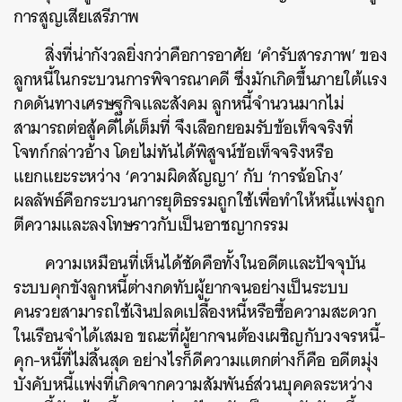
การสูญเสียเสรีภาพ
สิ่งที่น่ากังวลยิ่งกว่าคือการอาศัย ‘คำรับสารภาพ’ ของ
ลูกหนี้ในกระบวนการพิจารณาคดี ซึ่งมักเกิดขึ้นภายใต้แรง
กดดันทางเศรษฐกิจและสังคม ลูกหนี้จำนวนมากไม่
สามารถต่อสู้คดีได้เต็มที่ จึงเลือกยอมรับข้อเท็จจริงที่
โจทก์กล่าวอ้าง โดยไม่ทันได้พิสูจน์ข้อเท็จจริงหรือ
แยกแยะระหว่าง ‘ความผิดสัญญา’ กับ ‘การฉ้อโกง’
ผลลัพธ์คือกระบวนการยุติธรรมถูกใช้เพื่อทำให้หนี้แพ่งถูก
ตีความและลงโทษราวกับเป็นอาชญากรรม
ความเหมือนที่เห็นได้ชัดคือทั้งในอดีตและปัจจุบัน
ระบบคุกขังลูกหนี้ต่างกดทับผู้ยากจนอย่างเป็นระบบ
คนรวยสามารถใช้เงินปลดเปลื้องหนี้หรือซื้อความสะดวก
ในเรือนจำได้เสมอ ขณะที่ผู้ยากจนต้องเผชิญกับวงจรหนี้-
คุก-หนี้ที่ไม่สิ้นสุด อย่างไรก็ดีความแตกต่างก็คือ อดีตมุ่ง
บังคับหนี้แพ่งที่เกิดจากความสัมพันธ์ส่วนบุคคลระหว่าง