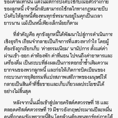
ของศาลเท่านั้น แต่ในมิติการบังคับใช้กับเนื้อตัวร่างกาย
ของลูกหนี้ เจ้าหนี้กลับสามารถใช้กลไกทางกฎหมายบีบ
บังคับให้ลูกหนี้ต้องทนทุกข์ทรมานอยู่ในคุกเป็นเวลา
ยาวนาน แม้เป็นหนี้เพียงเล็กน้อยก็ตาม
ที่สำคัญคือ คุกขังลูกหนี้ได้พัฒนาไปสู่การดำเนินการ
เชิงธุรกิจ เรือนจำกลายเป็นกิจการที่แสวงหากำไร โดยผู้
ต้องขังถูกเรียกเก็บ ‘ค่าธรรมเนียม’ นานัปการ ตั้งแต่ค่า
ผ่านเข้า-ออก ค่าห้องพัก ค่าที่นอน ไปจนถึงค่าอาหารและ
เครื่องดื่ม เป็นระบบที่ส่งผลเป็นการตอกย้ำซ้ำเติมความ
ยากจนของพวกลูกหนี้ และก่อให้เกิดการบิดเบือนของ
กระบวนการยุติธรรมที่แปรสภาพเสรีภาพของมนุษย์ให้
กลายเป็นสินค้าที่ซื้อขายและเก็บเกี่ยวผลประโยชน์ได้
อย่างไม่สิ้นสุด
หลังจากนั้นเมื่อเข้าสู่ปลายคริสต์ศตวรรษที่ 18 และ
ตลอดคริสต์ศตวรรษที่ 19 มีชาวอังกฤษประมาณปีละหมื่น
คนที่ถูกคุมขังเพราะหนี้สิน โดยล้วนต้องทนทุกข์อยู่ภายใต้