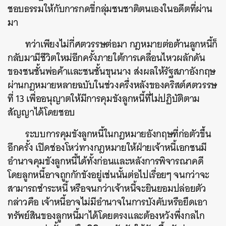
ชอบธรรมให้กับการกดขี่กลุ่มชนชาติตนเองในอดีตที่ผ่าน
มา
ทว่าเพียงไม่กี่ศตวรรษต่อมา กฎหมายต่อต้านลูกหนี้ก็
กลับมามีชีวิตใหม่อีกครั้งภายใต้การเคลื่อนไหวผลักดัน
ของชนชั้นพ่อค้าและชนชั้นขุนนาง ส่งผลให้รัฐสภาอังกฤษ
ผ่านกฎหมายหลายฉบับในช่วงครึ่งหลังของคริสต์ศตวรรษ
ที่ 13 เพื่ออนุญาตให้มีการคุมขังลูกหนี้ที่ไม่ปฏิบัติตาม
สัญญาได้โดยชอบ
ระบบการคุมขังลูกหนี้ในกฎหมายอังกฤษที่ก่อตัวขึ้น
อีกครั้ง เปิดช่องโหว่ทางกฎหมายให้ฝ่ายเจ้าหนี้เอกชนมี
อำนาจคุมขังลูกหนี้ได้ทั้งก่อนและหลังการพิจารณาคดี
โดยลูกหนี้อาจถูกกักขังอยู่เช่นนั้นต่อไปเรื่อยๆ จนกว่าจะ
สามารถชำระหนี้ หรือจนกว่าเจ้าหนี้จะยินยอมปล่อยตัว
กล่าวคือ เจ้าหนี้อาจไม่มีอำนาจในการบังคับหรือยึดเอา
ทรัพย์สินของลูกหนี้มาได้โดยตรงและต้องหวังพึ่งกลไก