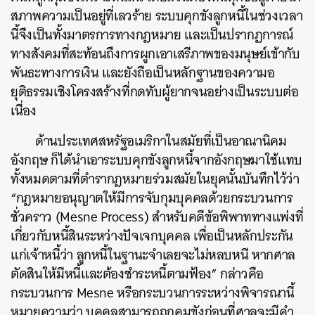
สภาพความเป็นอยู่ที่เลวร้าย ระบบคุกขังลูกหนี้ในช่วงเวลา
นี้จึงเป็นทั้งมาตรการทางกฎหมาย และเป็นปรากฏการณ์
ทางสังคมที่สะท้อนถึงการผูกเอาเสรีภาพของมนุษย์เข้ากับ
พันธะทางการเงิน และยังถือเป็นหลักฐานของความอ
ยุติธรรมเชิงโครงสร้างที่กดทับผู้ยากจนอย่างเป็นระบบต่อ
เนื่อง
ด้านประเทศสหรัฐอเมริกาในสมัยที่เป็นอาณานิคม
อังกฤษ ก็ได้นำเอาระบบคุกขังลูกหนี้จากอังกฤษมาใช้แทบ
ทั้งหมดตามที่ตำรากฎหมายร่วมสมัยในยุคนั้นบันทึกไว้ว่า
“กฎหมายอนุญาตให้มีการจับกุมบุคคลด้วยกระบวนการ
ชั่วคราว (Mesne Process) สำหรับคดีข้อพิพาททางแพ่งที่
เกี่ยวกับหนี้สินระหว่างปัจเจกบุคคล เพื่อเป็นหลักประกัน
แก่เจ้าหนี้ว่า ลูกหนี้ในฐานะจำเลยจะไม่หลบหนี หากศาล
ตัดสินให้มีหนี้และต้องชำระหนี้ตามฟ้อง” กล่าวคือ
กระบวนการ Mesne หรือกระบวนการระหว่างพิจารณานี้
หมายความว่า บุคคลสามารถถูกคุมขังก่อนที่ศาลจะมีคำ