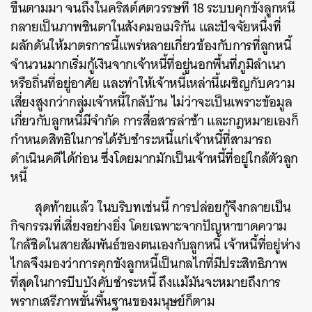
ขึ้นตามมา จนถึงในคริสต์ศตวรรษที่ 18 ระบบคุกขังลูกหนี้
กลายเป็นภาพชินตาในสังคมอเมริกัน และปัจจัยหนึ่งที่
ผลักดันให้มาตรการนี้แพร่หลายเกี่ยวข้องกับการที่ลูกหนี้
จำนวนมากเริ่มกู้เงินจากเจ้าหนี้ที่อยู่นอกพื้นที่ภูมิลำเนา
หรือถิ่นที่อยู่อาศัย และทำให้เจ้าหนี้เหล่านี้เผชิญกับความ
เสี่ยงสูงกว่ากลุ่มเจ้าหนี้ใกล้บ้าน ไม่ว่าจะเป็นเพราะข้อมูล
เกี่ยวกับลูกหนี้มีจำกัด การสื่อสารล่าช้า และกฎหมายเองก็
กำหนดสิทธิในการได้รับชำระหนี้แก่เจ้าหนี้ที่สามารถ
ดำเนินคดีได้ก่อน ซึ่งโดยมากมักเป็นเจ้าหนี้ที่อยู่ใกล้ตัวลูก
หนี้
สุดท้ายแล้ว ในบริบทเช่นนี้ การปล่อยกู้จึงกลายเป็น
กิจกรรมที่เสี่ยงอย่างยิ่ง โดยเฉพาะจากปัญหาขาดความ
ใกล้ชิดในสายสัมพันธ์ของตนเองกับลูกหนี้ เจ้าหนี้ที่อยู่ห่าง
ไกลจึงมองว่าการคุกขังลูกหนี้เป็นกลไกที่มีประสิทธิภาพ
ที่สุดในการบีบบังคับชำระหนี้ ถึงแม้มันจะหมายถึงการ
พรากเสรีภาพขั้นพื้นฐานของมนุษย์ก็ตาม