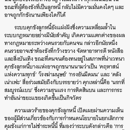
ขณะที่ผู้ต้องขังที่เป็นลูกหนี้ กลับไม่มีความมั่นคงใดๆ และ
อาจถูกกักขังนานเพียงใดก็ได้
ระบบคุกขังลูกหนี้ยังแฝงฝังซึ่งความเหลื่อมล้ำใน
ระบบกฎหมายอย่างมีนัยสำคัญ เกิดความแตกต่างของผล
ทางกฎหมายระหว่างคนรวยกับคนจน กล่าวอีกนัยหนึ่ง
คนรวยอาจเช่าห้องขังที่กว้างขวาง จัดหาอาหารดี หนังสือ
และสิ่งบันเทิง ขณะที่คนจนต้องทนอยู่ในสภาพที่น่าเวทนา
คุกขังลูกหนี้บางแห่งอาจถูกขนานนามว่าเป็น ‘คฤหาสน์
แห่งความทุกข์’ ‘โรงฆ่ามนุษย์’ ‘กรงอันมืดมน’ และ ‘คลัง
เน่าเฟะ’ สื่อร่วมสมัยถึงกับบรรยายว่า คุกเหล่านี้คือ ‘นรกที่
สมบูรณ์แบบ’ ซึ่งความรุนแรง การติดสินบน และการกระ
ทำอันน่าขยะแขยงเกิดขึ้นเป็นกิจวัตร
ความเลวร้ายของคุกขังลูกหนี้ เปิดเผยผ่านความเห็น
ของผู้มีส่วนเกี่ยวข้องกับการกำหนดนโยบายในยกเลิกการ
คุมขังแก่การไม่ชำระหนี้นี้ ที่มองว่าระบบดังกล่าวคือ ‘การ