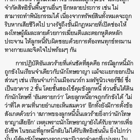
จำกัดสิทธิขั้นพื้นฐานอื่นๆ อีกหลายประการ เช่น ไม่
สามารถทำพินัยกรรมได้ เนื่องจากทรัพย์สินทั้งหมดจะถูก
ริบหากเสียชีวิตไป บางรัฐถึงขั้นมีกฎหมายที่เปิดช่องให้
ลงโทษผู้ล้มละลายด้วยการเฆี่ยนตีและตอกหูติดหลัก
ประจาน ให้ลูกหนี้รับผิดชอบด้วยการต้องทนทุกข์ทรมาน
ทางกายและจิตใจไปพร้อมๆ กัน
การปฏิบัติอันเลวร้ายที่เด่นชัดที่สุดคือ กรณีลูกหนี้มัก
ถูกขังในเรือนจำเดียวกับนักโทษอาญา แม้จะแยกออกเป็น
ส่วนๆ เช่น เรือนจำเก่าในเมืองนวร์ก มลรัฐนิวเจอร์ซีย์ ซึ่ง
เป็นอาคาร 2 ชั้น โดยชั้นสองใช้คุมขังลูกหนี้ ส่วนชั้นใต้ดิน
กักนักโทษที่ ‘อันตรายกว่า’ โดยลูกหนี้อาจถูกกักขังได้ ‘ไม่
ว่าที่ใด ตามที่นายอำเภอเห็นสมควร’ อีกทั้งยังมีการตั้งข้อ
สังเกตด้วยว่า ‘สภาพของลูกหนี้นั้นเลวร้ายยิ่งกว่านักโทษ
อาญาเสียอีก’ เหตุเพราะนักโทษอาญายังได้รับอาหารเพื่อ
ยังชีพ ในขณะที่ลูกหนี้กลับไม่ได้รับสิทธิเช่นนั้น ยิ่งไปกว่า
นั้น ผู้ต้องขังโทษทางอาญาจะมีเวลาจำคุกที่แน่นอน ใน