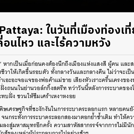
attaya: ในวันที่เมืองท่องเที่
ื่อนไหว และไร้ความหวัง
ยา’ หากเป็นเมื่อก่อนคงต้องนึกถึงเมืองแห่งแสงสี ผู้คน และส
ีวาให้เกิดขึ้นรอบตัว ทั้งกลางวันและกลางคืน ไม่ว่าจะเป็
ค้าเอะอะจอแจของพ่อค้าแม่ขาย เสียงหัวเราะครื้นเครงของนั
ั่งถนนในย่านวอล์กกิ้งสตรีท ทว่าวันนี้หลังการระบาดของ
ะทบฝั่ง ชวนให้ซึมเศร้าเหงาหงอย
ิษเศรษฐกิจที่ชะงักงันในการระบาดระลอกแรก หลายคนยังย
ต่อ จนกระทั่งการระบาดระลอกสองมาตอกย้ำซ้ำเติม ทำให้ค
มลงสู่มหาสมุทรอีกครั้ง ความสาหัสสากรรจ์จากการไม่มีนักท
กสู้ของเหล่าผู้ประกอบการไปอย่างช้าๆ