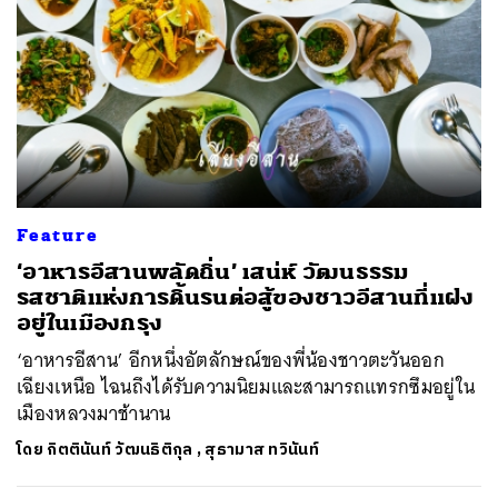
Feature
‘อาหารอีสานพลัดถิ่น’ เสน่ห์ วัฒนธรรม
รสชาติแห่งการดิ้นรนต่อสู้ของชาวอีสานที่แฝง
อยู่ในเมืองกรุง
‘อาหารอีสาน’ อีกหนึ่งอัตลักษณ์ของพี่น้องชาวตะวันออก
เฉียงเหนือ ไฉนถึงได้รับความนิยมและสามารถแทรกซึมอยู่ใน
เมืองหลวงมาช้านาน
โดย
กิตตินันท์ วัฒนธิติกุล
,
สุธามาส ทวินันท์