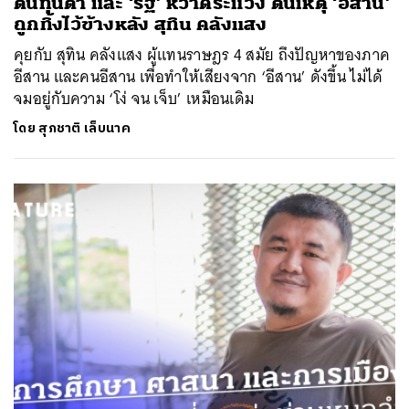
ต้นทุนต่ำ และ ‘รัฐ’ หวาดระแวง ต้นเหตุ ‘อีสาน’
ถูกทิ้งไว้ข้างหลัง สุทิน คลังแสง
คุยกับ สุทิน คลังแสง ผู้แทนราษฎร 4 สมัย ถึงปัญหาของภาค
อีสาน และคนอีสาน เพื่อทำให้เสียงจาก ‘อีสาน’ ดังขึ้น ไม่ได้
จมอยู่กับความ ‘โง่ จน เจ็บ’ เหมือนเดิม
โดย
สุภชาติ เล็บนาค
ค้นหา