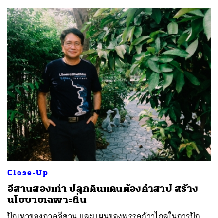
Close-Up
อีสานสองเท่า ปลุกดินแดนต้องคำสาป สร้าง
นโยบายเฉพาะถิ่น
ปัญหาของภาคอีสาน และแผนของพรรคก้าวไกลในการปัก