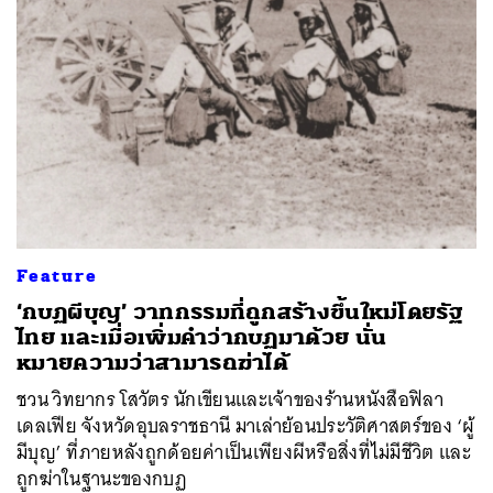
Feature
‘กบฏผีบุญ’ วาทกรรมที่ถูกสร้างขึ้นใหม่โดยรัฐ
ไทย และเมื่อเพิ่มคำว่ากบฏมาด้วย นั่น
หมายความว่าสามารถฆ่าได้
ชวน วิทยากร โสวัตร นักเขียนและเจ้าของร้านหนังสือฟิลา
เดลเฟีย จังหวัดอุบลราชธานี มาเล่าย้อนประวัติศาสตร์ของ ‘ผู้
มีบุญ’ ที่ภายหลังถูกด้อยค่าเป็นเพียงผีหรือสิ่งที่ไม่มีชีวิต และ
ถูกฆ่าในฐานะของกบฏ