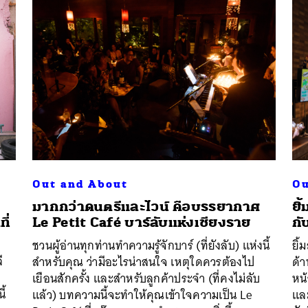
Out and About
Ou
มากกว่าดนตรีและไวน์ คือบรรยากาศ
ยิ
ี่
Le Petit Café บาร์ลับแห่งเชียงราย
กั
ชวนผู้อ่านทุกท่านทำความรู้จักบาร์ (ที่ยังลับ) แห่งนี้
ยิ้
ี
สำหรับคุณ ว่ามีอะไรน่าสนใจ เหตุใดควรต้องไป
ด้า
เยือนสักครั้ง และสำหรับลูกค้าประจำ (ที่คงไม่ลับ
หน้
ี้
แล้ว) บทความนี้จะทำให้คุณเข้าใจความเป็น Le
และ