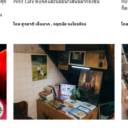
งคุย
Petit Café ที่แจ๊คและนอยนำเสนอมากยิ่งขึ้น
กับ
ก็
ง
โดย
สุภชาติ เล็บนาค
,
กฤตนัย จงไกรจักร
โด