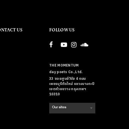
ONTACT US
FOLLOW US
THE MOMENTUM
day poets Co.,Ltd.
33 ซอยศูนย์วิจัย 4 ถนน
เพชรบุรีตัดใหม่ แขวงบางกะปิ
เขตห้วยขวาง กรุงเทพฯ
10310