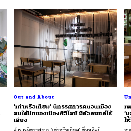
Out and About
Un
‘เท่าหรือเทียม’ นิทรรศการคนจนเมือง
เพ
น
ลมใต้ปีกของเมืองศิวิไลซ์ มีตัวตนแต่ไร้
‘ม
เสียง
ให
สำรวจนิทรรศการ ‘เท่าหรือเทียม’ ที่หอศิลป์
หาก