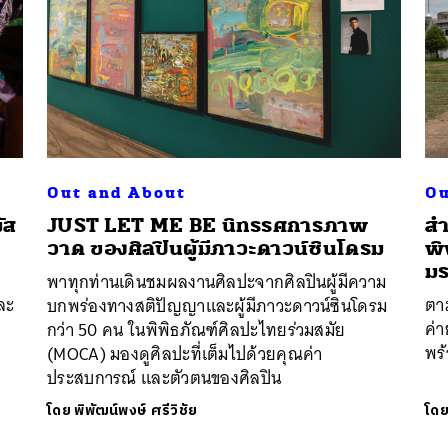
SHARE
TWEET
LINE
EMAIL
Out and About
Ou
ัส
JUST LET ME BE นิทรรศการภาพ
สำ
วาด ของศิลปินผู้มีภาวะดาวน์ซินโดรม
พิ
มร
พาทุกท่านเดินชมผลงานศิลปะจากศิลปินผู้มีความ
ละ
ตา
บกพร่องทางสติปัญญาและผู้มีภาวะดาวน์ซินโดรม
ค่
กว่า 50 คน ในพิพิธภัณฑ์ศิลปะไทยร่วมสมัย
พร้
(MOCA) มองดูศิลปะที่เต็มไปด้วยคุณค่า
ประสบการณ์ และตัวตนของศิลปิน
โดย
พิพัฒน์พงษ์ ศรีวิชัย
โด