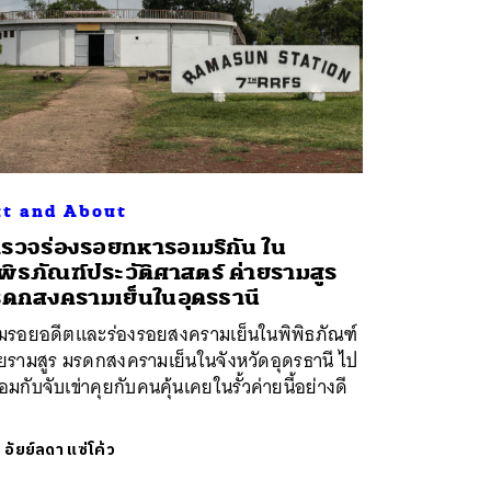
t and About
รวจร่องรอยทหารอเมริกัน ใน
พิธภัณฑ์ประวัติศาสตร์ ค่ายรามสูร
ดกสงครามเย็นในอุดรธานี
มรอยอดีตและร่องรอยสงครามเย็นในพิพิธภัณฑ์
ายรามสูร มรดกสงครามเย็นในจังหวัดอุดรธานี ไป
อมกับจับเข่าคุยกับคนคุ้นเคยในรั้วค่ายนี้อย่างดี
ย
อัยย์ลดา แซ่โค้ว