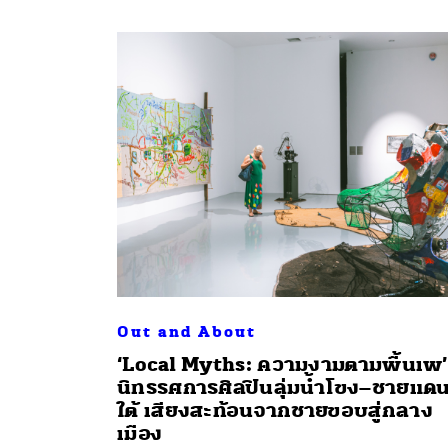
Out and About
‘Local Myths: ความงามตามพื้นเพ’
นิทรรศการศิลปินลุ่มน้ำโขง–ชายแด
ใต้ เสียงสะท้อนจากชายขอบสู่กลาง
เมือง