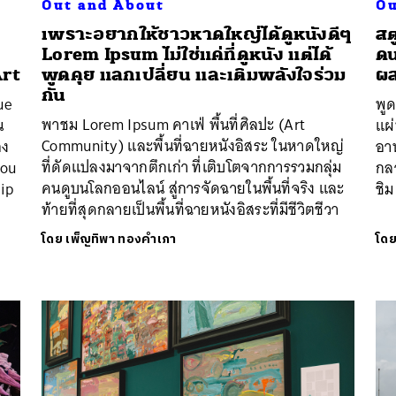
Out and About
Ou
เพราะอยากให้ชาวหาดใหญ่ได้ดูหนังดีๆ
สต
Lorem Ipsum ไม่ใช่แค่ที่ดูหนัง แต่ได้
ดน
Art
พูดคุย แลกเปลี่ยน และเติมพลังใจร่วม
ผส
กัน
ue
พู
พาชม Lorem Ipsum คาเฟ่ พื้นที่ศิลปะ (Art
น
แผ่
Community) และพื้นที่ฉายหนังอิสระ ในหาดใหญ่
อง
อา
ที่ดัดแปลงมาจากตึกเก่า ที่เติบโตจากการรวมกลุ่ม
You
กล
คนดูบนโลกออนไลน์ สู่การจัดฉายในพื้นที่จริง และ
hip
ชิม
ท้ายที่สุดกลายเป็นพื้นที่ฉายหนังอิสระที่มีชีวิตชีวา
โดย
เพ็ญทิพา ทองคำเภา
โด
นหา