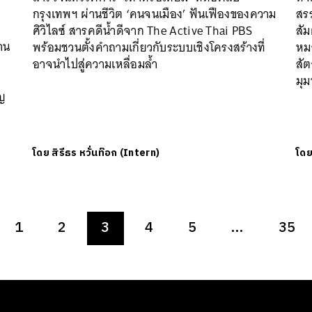
กรุงเทพฯ ผ่านชีวิต ‘คนจนเมือง’ ฟันเฟืองของความ
สรร
ศิวิไลซ์ สารคดีน้ำดีจาก The Active Thai PBS
สัม
าน
พร้อมชวนตั้งคำถามเกี่ยวกับระบบเชิงโครงสร้างที่
หมา
อาจนำไปสู่ความเหลื่อมล้ำ
สัต
มุม
็ญ
โดย
สิรีธร หวั่นท๊อก (Intern)
โด
1
2
3
4
5
…
35