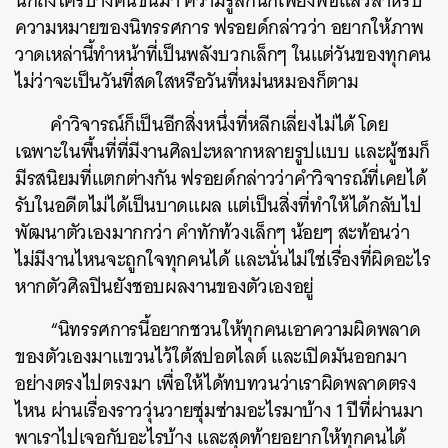
นึกถึงใครบางคนขึ้นมา ความรู้สึกนี้ก็เพียงพอแล้วสำหรับ
ความหมายของนิทรรศการ ฟรอยด์กล่าวว่า อยากให้ภาพ
วาดเหล่านี้ทำหน้าที่เป็นพลังบวกเล็กๆ ในแต่วันของทุกคน
ไม่ว่าจะเป็นวันที่สดใสหรือวันที่หม่นหมองก็ตาม
คำวิจารณ์ก็เป็นอีกสิ่งหนึ่งที่หลีกเลี่ยงไม่ได้ โดย
เฉพาะในพื้นที่ที่มีงานศิลปะหลากหลายรูปแบบ และผู้ชมก็
มีรสนิยมที่แตกต่างกัน ฟรอยด์กล่าวว่าคำวิจารณ์ที่เคยได้
รับในอดีตไม่ได้เป็นบาดแผล แต่เป็นสิ่งที่ทำให้ได้กลับไป
พัฒนาตัวเองมากกว่า คำทักท้วงเล็กๆ น้อยๆ สะท้อนว่า
ไม่มีงานไหนจะถูกใจทุกคนได้ และนั่นไม่ใช่เรื่องที่ผิดอะไร
หากตัวศิลปินยังชอบผลงานของตัวเองอยู่
“นิทรรศการนี้อยากชวนให้ทุกคนเอาความผิดพลาด
ของตัวเองมาแขวนไว้ใต้สปอตไลต์ และเปิดมันออกมา
อย่างตรงไปตรงมา เพื่อให้ได้ทบทวนว่าเราผิดพลาดตรง
ไหน ผ่านเรื่องราววุ่นวายซุ่มซ่ามอะไรมาบ้าง 1 ปีที่ผ่านมา
พาเราไปเจอกับอะไรบ้าง และสุดท้ายอยากให้ทุกคนได้