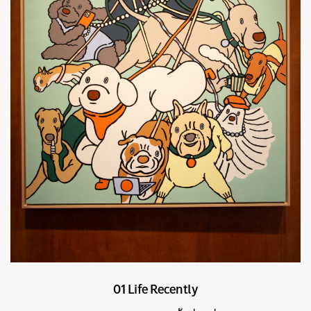
ค้นหา
SHARE
TWEET
LINE
EMAIL
01 Life Recently