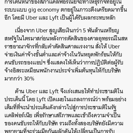
การเดินหน้าของสภาแคลิฟอร์เนียจะทำให้ธุรกิจที่อยู่ใน
ระบบแบบ gig economy ตกอยู่ในภาวะตึงเครียดมากขึ้น
อีก โดยมี Uber และ Lyft เป็นผู้ได้รับผลกระทบหลัก
เนื่องจาก Uber สูญเสียเงินกว่า 5 พันล้านเหรียญ
สหรัฐในไตรมาสก่อนหลังการตัดสินของศาลอุทธรณ์ในสห
ราชอาณาจักรที่กลับคำตัดสินศาลแรงงาน สั่งให้ Uber
จ่ายเงินค่าจ้างขั้นต่ำและค่าจ้างในวันหยุดพักร้อนให้กับ
คนขับรถของแอปฯ ซึ่งแสดงให้เห็นว่าการปฏิบัติต่อผู้รับ
จ้างอิสระเหมือนพนักงานประจำเพิ่มต้นทุนให้กับบริษัท
มากกว่า 30%
ด้าน Uber และ Lyft จึงเร่งเสนอให้ทำประชามติใน
ประเด็นนี้ โดย Lyft เปิดเผยในแถลงการณ์ว่า พร้อมอย่าง
เต็มที่ที่จะนำประเด็นดังกล่าวไปสู่การประชามติในรัฐ
แคลิฟอร์เนีย เพื่อรักษาเสรีภาพและเข้าถึงความจำเป็น
ของคนขับรถให้กับบริษัท รวมถึงทั้งสองบริษัทยังมีความ
พยายามที่จะร่วมมือกันผลักดันให้เปลี่ยนเป็นการรับ