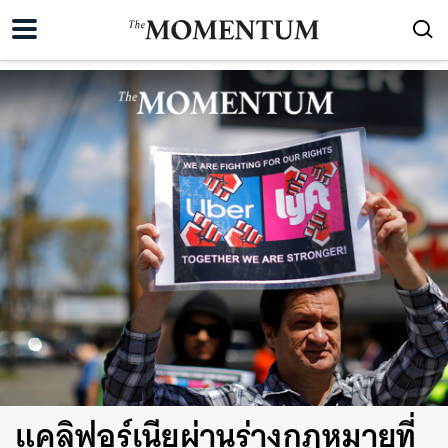
แคลิฟอร์เนียผ่านร่างกฎหมายที่