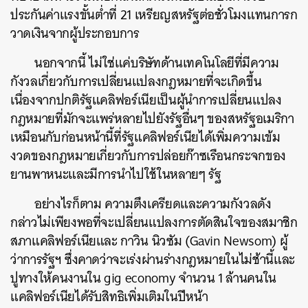
ประกันค่าแรงขั้นต่ำที่ 21 เหรียญสหรัฐต่อชั่วโมงแทนการก
วาดเงินจากผู้ประกอบการ
นอกจากนี้ ไม่ใช่แค่บริษัทด้านเทคโนโลยีที่มีความ
กังวลเกี่ยวกับการเปลี่ยนแปลงกฎหมายที่จะเกิดขึ้น
เนื่องจากปกติรัฐแคลิฟอร์เนียเป็นผู้นำการเปลี่ยนแปลง
กฎหมายที่มักจะแพร่หลายไปยังรัฐอื่นๆ ของสหรัฐอเมริกา
เหมือนกับก่อนหน้านี้ที่รัฐแคลิฟอร์เนียได้เพิ่มความเข้ม
งวดของกฎหมายเกี่ยวกับการปล่อยก๊าซเรือนกระจกของ
ยานพาหนะและมีการนำไปใช้ในหลายๆ รัฐ
อย่างไรก็ตาม ความตึงเครียดและความกังวลดัง
กล่าวไม่เพียงพอที่จะเปลี่ยนแปลงการตัดสินใจของสมาชิก
ค้นหา
สภาแคลิฟอร์เนียและ กาวิน นิวซัม (Gavin Newsom) ผู้
SHARE
TWEET
LINE
EMAIL
ว่าการรัฐฯ ซึ่งคาดว่าจะเร่งผ่านร่างกฎหมายในไม่ช้านี้และ
ปูทางให้คนงานใน gig economy จำนวน 1 ล้านคนใน
แคลิฟอร์เนียได้รับสิทธิเพิ่มเติมในปีหน้า