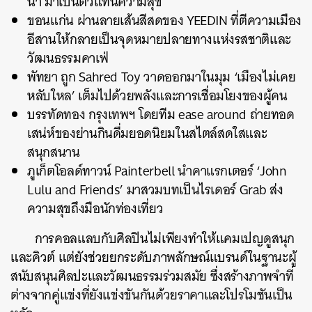
นา มาเป็นตัวแทนความสุข
ขอนแก่น ผ่านลายเส้นสีสดของ YEEDIN ที่ตีความเมือง
อีสานให้กลายเป็นจุดหมายปลายทางแห่งรสชาติและ
วัฒนธรรมคาเฟ่
พัทยา ถูก Sahred Toy วาดออกมาในมุม ‘เมืองไม่เคย
หลับใหล’ เต็มไปด้วยพลังและการเชื่อมโยงของผู้คน
บรรทัดทอง กรุงเทพฯ โดยทีม ease around ถ่ายทอด
เสน่ห์ของย่านกินดื่มยอดนิยมในสไตล์สดใสและ
สนุกสนาน
ภูเก็ตโอลด์ทาวน์ Painterbell นำคาแรกเตอร์ ‘John
Lulu and Friends’ มาสวมบทเป็นไรเดอร์ Grab ส่ง
ความสุขถึงมือนักท่องเที่ยว
การคอลแลบกับศิลปินไม่เพียงทำให้แคมเปญดูสนุก
และคิวต์ แต่ยังช่วยยกระดับภาพลักษณ์แบรนด์ในฐานะผู้
สนับสนุนศิลปะและวัฒนธรรมร่วมสมัย ซึ่งสร้างภาพจำที่
ต่างจากคู่แข่งที่ยังแข่งขันกันด้วยราคาและโปรโมชันเป็น