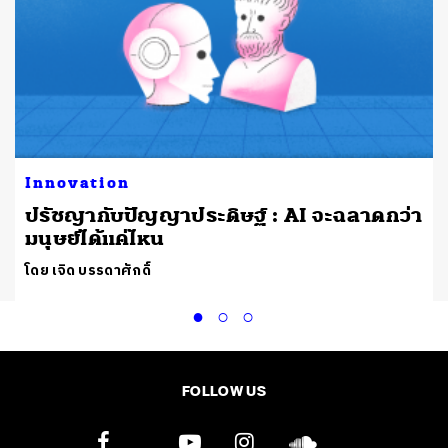
Innovation
ปรัชญากับปัญญาประดิษฐ์ : AI จะฉลาดกว่า
มนุษย์ได้แค่ไหน
โดย เจิด บรรดาศักดิ์
FOLLOW US