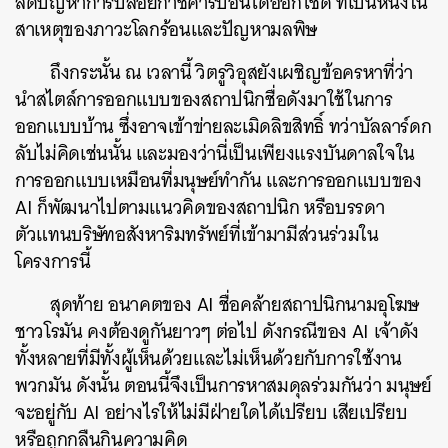
ลดปัญหาการปล่อยก๊าซคาร์บอนไดออกไซด์ ที่เป็นหนึ่งใน
ค้นหา
สาเหตุของภาวะโลกร้อนและปัญหามลพิษ
SHARE
TWEET
LINE
EMAIL
ถึงกระนั้น ณ เวลานี้ วิตรูวิอุสยังเผชิญข้อครหาที่ว่า
นำสไตล์การออกแบบของสถาปนิกชื่อดังมาใช้ในการ
ออกแบบบ้าน ซึ่งอาจเข้าข่ายละเมิดลิขสิทธิ์ ทว่าบัลลาร์ดก
ลับไม่คิดเช่นนั้น และมองว่านี่เป็นเพียงแรงบันดาลใจใน
การออกแบบเหมือนที่มนุษย์ทำกัน และการออกแบบของ
AI ก็พัฒนาไปตามแนวคิดของสถาปนิก หรือบรรดา
ตัวแทนบริษัทอสังหาริมทรัพย์ที่เข้ามามีส่วนร่วมใน
โครงการนี้
สุดท้าย อนาคตของ AI ชื่อคล้ายสถาปนิกนามอุโฆษ
ชาวโรมัน คงต้องดูกันยาวๆ ต่อไป ดังกรณีของ AI เจ้าดัง
ทั้งหลายที่มีทั้งผู้เห็นด้วยและไม่เห็นด้วยกับการใช้งาน
พวกมัน ดังนั้น ตอนนี้จึงเป็นการหาสมดุลร่วมกันว่า มนุษย์
จะอยู่กับ AI อย่างไรให้ไม่มีฝ่ายใดได้เปรียบ เสียเปรียบ
หรือถูกกลืนกินความคิด