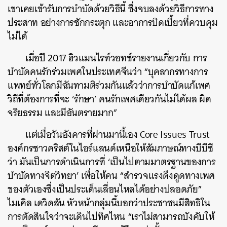
SHARE
TWEET
LINE
EMAIL
เขาเคยเข้ารับการบำบัดด้วยวิธีนี้ ซึ่งจบลงด้วยวิธีการทาง
ประสาท อย่างการชักกระตุก และอาการบิดเบี้ยวที่ควบคุม
ไม่ได้
เมื่อปี 2017 ฮิวแมนไรท์วอทช์รายงานเกี่ยวกับ การ
บำบัดคนรักร่วมเพศในประเทศจีนว่า “บุคลากรทางการ
แพทย์ทั่วโลกมีฉันทามติร่วมกันแล้วว่าการบำบัดแก้เพศ
วิถีที่ต้องการที่จะ ‘รักษา’ คนรักเพศเดียวกันไม่ได้ผล ผิด
จริยธรรม และมีอันตรายมาก”
แต่เมื่อวันอังคารที่ผ่านมานี้เอง Core Issues Trust
องค์กรชาวคริสต์ในไอร์แลนด์เหนือให้สัมภาษณ์ทางบีบีซี
ว่า มันเป็นการดำเนินการที่ ‘เป็นไปตามมาตรฐานของการ
บำบัดทางจิตวิทยา’ เพื่อให้คน “สำรวจแรงดึงดูดทางเพศ
ของตัวเองซึ่งเป็นประเด็นเลื่อนไหลได้อย่างปลอดภัย”
ไมเคิล เดวิดสัน หัวหน้ากลุ่มนี้บอกว่าประชาชนมีสิทธิใน
การตัดสินใจว่าจะเดินไปทิศไหน “เราไม่สามารถบังคับให้