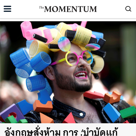
อังกฤษสั่งห้าม การ ‘บำบัดแก้