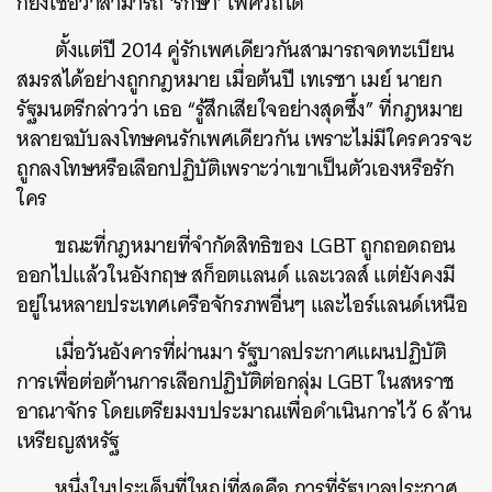
ก็ยังเชื่อว่าสามารถ ‘รักษา’ เพศวิถีได้
ตั้งแต่ปี 2014 คู่รักเพศเดียวกันสามารถจดทะเบียน
สมรสได้อย่างถูกกฎหมาย เมื่อต้นปี เทเรซา เมย์ นายก
รัฐมนตรีกล่าวว่า เธอ “รู้สึกเสียใจอย่างสุดซึ้ง” ที่กฎหมาย
หลายฉบับลงโทษคนรักเพศเดียวกัน เพราะไม่มีใครควรจะ
ถูกลงโทษหรือเลือกปฏิบัติเพราะว่าเขาเป็นตัวเองหรือรัก
ใคร
ขณะที่กฎหมายที่จำกัดสิทธิของ LGBT ถูกถอดถอน
ออกไปแล้วในอังกฤษ สก็อตแลนด์ และเวลส์ แต่ยังคงมี
อยู่ในหลายประเทศเครือจักรภพอื่นๆ และไอร์แลนด์เหนือ
เมื่อวันอังคารที่ผ่านมา รัฐบาลประกาศแผนปฏิบัติ
การเพื่อต่อต้านการเลือกปฏิบัติต่อกลุ่ม LGBT ในสหราช
อาณาจักร โดยเตรียมงบประมาณเพื่อดำเนินการไว้ 6 ล้าน
เหรียญสหรัฐ
หนึ่งในประเด็นที่ใหญ่ที่สุดคือ การที่รัฐบาลประกาศ