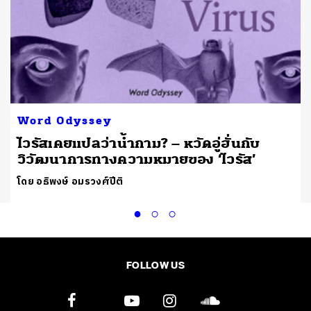
Word Odyssey
ไวรัสเคยแปลว่าน้ำกาม? – หวัดอู่ฮั่นกับ
วิวัฒนาการทางความหมายของ ‘ไวรัส’
โดย อธิพงษ์ อมรวงศ์ปีติ
FOLLOW US