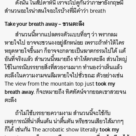
ดังนั้น ในสัปดาห์นี้ เราจะไปดูกันว่าภาษาอังกฤษมี
สำนวนอะไรน่าสนใจอะไรบ้างที่มีคำว่า breath
Take your breath away – ชวนตะลึง
สำนวนนี้หากแปลตรงตัวแบบทื่อๆ ว่า พรากลม
หายใจไป อาจจะชวนงงอยู่สักหน่อย เพราะถ้าทำให้ใคร
หยุดหายใจขึ้นมา ก็อาจจะกลายเป็นฆาตกรรมไปได้ แต้
อันที่จริงแล้ว สำนวนนี้หมายถึง ทำให้ตกตะลึง ส่วนใหญ่
ใช้ในกรณีบรรยายสิ่งที่สวยงามมาก ทำนองว่าเห็นแล้ว
ตะลึงในความงามจนลืมหายใจไปชั่วขณะ ตัวอย่างเช่น
took my
The view from the mountain top just
breath away
. ก็จะหมายถึง ทิศทัศน์จากยอดเขาสวยจน
ตะลึง
ถ้าไม่ใช้บรรยายความงาม สำนวนนี้จะใช้กับ
เหตุการณ์ที่น่าตื่นเต้น น่าตื้นตัน หรือชวนเสียวไส้มากๆ
took my
ก็ได้ เช่นกัน The acrobatic show literally