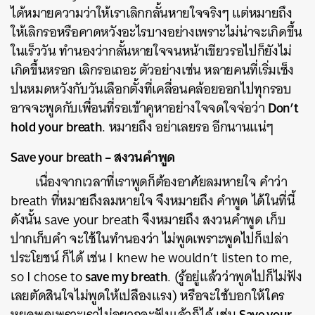
ได้หมายความว่าให้เราเลิกกลั้นหายใจจริงๆ แต่หมายถึง
ให้เลิกรอหรือคาดหวังอะไรบางอย่างเพราะไม่น่าจะเกิดขึ้น
ในเร็ววัน ทำนองว่ากลั้นหายใจจนหน้าเขียวรอไปก็ยังไม่
เกิดขึ้นหรอก เลิกรอเถอะ ตัวอย่างเช่น หลายคนที่เริ่มเซ็ง
ปนหมดหวังกับวันเลือกตั้งที่เคลื่อนคล้อยออกไปทุกรอบ
Don’t
อาจจะพูดกับเพื่อนที่รอเข้าคูหาอย่างใจจดใจจ่อว่า
hold your breath
. หมายถึง อย่าเลยรอ อีกนานแน่ๆ
Save your breath – สงวนคำพูด
เนื่องจากเวลาที่เราพูดก็ต้องอาศัยลมหายใจ คำว่า
breath ที่หมายถึงลมหายใจ จึงหมายถึง คำพูด ได้ในที่นี้
ดังนั้น save your breath จึงหมายถึง สงวนคำพูด เก็บ
ปากเก็บคำ จะใช้ในทำนองว่า ไม่พูดเพราะพูดไปก็เปล่า
ประโยชน์ ก็ได้ เช่น I knew he wouldn’t listen to me,
save my breath
so I chose to
. (รู้อยู่แล้วว่าพูดไปก็ไม่ฟัง
เลยตัดสินใจไม่พูดให้เปลืองแรง) หรือจะใช้บอกให้ใคร
Save your
หยุดพูดเพราะเราไม่อยากจะฟังแล้วก็ได้ เช่น