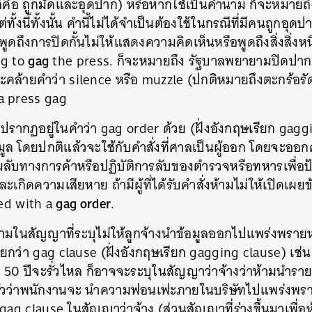
็คือ ถูกมัดและอุดปาก) หรือหากใช้เป็นคำนาม ก็จะหมายถึง
แต่ทั้งนี้ทั้งนั้น คำนี้ไม่ได้จำเป็นต้องใช้ในกรณีที่มีคนถูกอ
พูดถึงการปิดกั้นไม่ให้แสดงความคิดเห็นหรือพูดถึงสิ่งสิ่งหน
gag
ng to
the press. ก็จะหมายถึง รัฐบาลพยายามปิดปากสื
คล้ายคำว่า silence หรือ muzzle (ปกติหมายถึงตะกร้อ
 a press gag
ไปปรากฏอยู่ในคำว่า gag order ด้วย (ฝั่งอังกฤษเรียก gag
อมูล โดยปกติแล้วจะใช้กับคำสั่งที่ศาลเป็นผู้ออก โดยจะออก
วามลับทางการค้าหรือปฏิบัติการลับของตำรวจหรือทหารเพื่อป้
ละเกิดความเสียหาย ถ้ามีผู้ที่ได้รับคำสั่งห้ามไม่ให้เปิดเผย
gag order
ed with a
.
ามในสัญญาที่ระบุไม่ให้ลูกจ้างนำข้อมูลออกไปแพร่งพราย
รียกว่า gag clause (ฝั่งอังกฤษเรียก gagging clause) เช่น 
ยุ 50 ปีจะรั่วไหล ก็อาจจะระบุในสัญญาว่าจ้างว่าห้ามนำร
ัวว่าพนักงานจะ นำความฟอนเฟะภายในบริษัทไปแพร่งพรายจน
gag clause ในสัญญาว่าจ้าง (ส่วนสัญญาที่ร่างขึ้นมาเพื่อห้าม
นหา