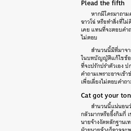
Plead the fifth
หากมีใครมาถามค
ฉาวโฉ่ หรือทำสิ่งที่ไ
เคย แทนที่จะตอบคำถาม
ไม่ตอบ
สำนวนนี้มีที่มา
ในบทบัญญัติแก้ไขข้อท
ที่จะปรักปรำตัวเอง ป
คำถามเพราะอาจเข้าข่
เพื่อเลี่ยงไม่ตอบคำ
Cat got your to
สำนวนนี้แน่นอนว
กลัวมากหรืออึ้งกิมกี
นายจ้างงัดหลักฐานเท
ฝ่ายนายจ้างก็อาจจะพู