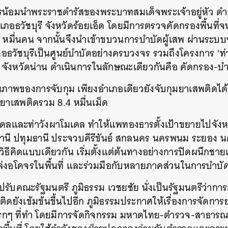
้อมนำพระราชดำรัสของพระบาทสมเด็จพระเจ้าอยู่หัว ดำเนิ
ำเภอธวัชบุรี จังหวัดร้อยเอ็ด โดยมีการตรวจคัดกรองพื้นที่จนพ
 หมื่นคน จากนั้นจึงนำเข้าขบวนการบำบัดผู้เสพ ผ่านระบบ
ภอธวัชบุรีเป็นศูนย์บำบัดอย่างครบวงจร รวมถึงโครงการ ‘ท่า
า จังหวัดน่าน ดำเนินการในลักษณะเดียวกันคือ คัดกรอง-บ
 ในภาพของการจับกุม เพียงอำเภอเดียวยังจับกุมยาเสพติดได้ม
ยาเสพติดรวม 8.4 หมื่นเม็ด
เดลและท่าวังผาโมเดล ทำให้แพทองธารตั้งเป้าขยายไปจังหว
ัยธานี ปทุมธานี ประจวบคีรีขันธ์ สกลนคร นครพนม ระยอง 
วิธีคิดแบบเดียวกัน เริ่มตั้งแต่ต้นทางอย่างการปิดผนึกชา
หล่งอโคจรในพื้นที่ และร่วมมือกับหลายภาคส่วนในการบำบั
ปรับคณะรัฐมนตรี ภูมิธรรม เวชยชัย นั่งเป็นรัฐมนตรีว่า
ติดยังเข้มข้นขึ้นไปอีก ภูมิธรรมประกาศให้เรื่องการจัดกา
แรกๆ ที่ทำ โดยมีการจัดกิจกรรม มหาดไทย-ตำรวจ-สาธารณ
นหา