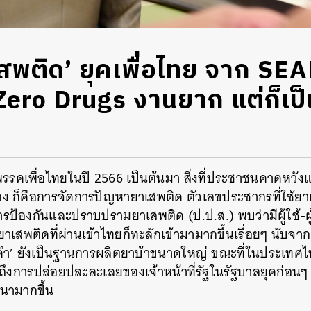
สพติด’ ยุคเพื่อไทย จาก SE
ero Drugs งานยาก แต่ก็เป็นส
ลพรรคเพื่อไทยในปี 2566 เป็นต้นมา สิ่งที่ประชาชนคาดหวังแล
 ก็คือการจัดการปัญหายาเสพติด ตัวเลขประชากรที่ใช้ย
้องกันและปราบปรามยาเสพติด (ป.ป.ส.) พบว่ามีผู้ใช้-ผ
เสพติดที่ผ่านเข้าไทยก็ทะลักเข้ามามากขึ้นเรื่อยๆ นับจา
คำ’ ยังเป็นฐานการผลิตยาบ้าขนาดใหญ่ ขณะที่ในประเทศ
วมถึงการปล่อยปละละเลยของเจ้าหน้าที่รัฐในรัฐบาลยุคก่อน
หนามากขึ้น