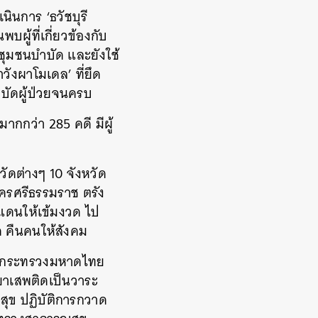
นการ ‘ธวัชบุรี
บผู้ที่เกี่ยวข้องกับ
ชุมชนบำบัด และยังใช้
วังผาโมเดล’ ที่ยึด
ำบัดผู้ป่วยจนครบ
ากกว่า 285 คดี มีผู้
ัดต่างๆ 10 จังหวัด
นครศรีธรรมราช ตรัง
ยแดนให้เข้มงวด ไป
ด คืนคนให้สังคม
การกระทรวงมหาดไทย
รยาเสพติดเป็นวาระ
สุข ปฏิบัติการกวาด