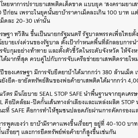
คนโหยหาการปราบยาเสพติดเด็ดขาด แบบยุค ‘สงครามยาเสพ
 20 ปีก่อน เพราะในยุคนั้นยาบ้าราคาเม็ดละเกิน 100 บาท แต
่เม็ดละ 20-30 เท่านั้น
 เศรษฐา ทวีสิน ขึ้นเป็นนายกรัฐมนตรี รัฐบาลพรรคเพื่อไทยตั
ยบายเร่งด่วนของรัฐบาล ตั้งเป้ากำหนดพื้นที่ลักลอบการน
ารจับกุมอย่างท้าทาย และตั้งตัวชี้วัดในระดับจังหวัด ให้จัง
ได้มากที่สุด ควบคู่ไปกับการจับเครือข่ายยาเสพติดรายใหม
ของเศรษฐา มีการจับยึดยาบ้าได้มากกว่า 380 ล้านเม็ด เพิ
ยังยึด-อายัดทรัพย์สินของพ่อค้ายาเสพติดได้มากกว่า 4
นวัตร มีนโยบาย SEAL STOP SAFE นำพื้นฐานจากยุคเศรษ
L คือปิดล้อม-ปิดกั้นเส้นทางลำเลียงและแหล่งผลิต STOP ห
ะที่ SAFE คือการทำให้ชุมชนปลอดภัยผ่านการคัดกรองแล
ารพูดเองว่า ยาบ้ามีราคาแพงขึ้นเรื่อยๆ อยู่ที่ 40-100 บาท
ึ้นเรื่อยๆ และการยึดทรัพย์พ่อค้ายาก็สูงขึ้นเช่นกัน