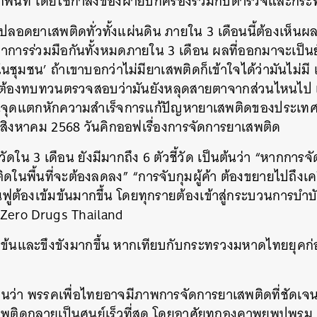
ทุกพื้นที่ โดยใช้กำลังของฝ่ายปกครองร่วมกับตำรวจและก
SHARE
TWEET
LINE
EMAIL
ลอดยาเสพติดทั่วทั้งแผ่นดิน ภายใน 3 เดือนนี้ต้องเห็นผ
ู้ว่าการร่วมมือกันทั้งหมดภายใน 3 เดือน ผลที่ออกมาจะเป็นย
ชุมชน’ ถ้าเขาบอกว่าไม่มียาเสพติดก็เข้าใจได้ว่ามันไม่มี 
ี ก็ต้องทบทวนตรวจสอบว่ามันยังหลุดสายตาจากส่วนไหนไป เพ
ป็นจุดแตกหักความสำเร็จการแก้ปัญหายาเสพติดของประเทศ
 7 สิงหาคม 2568 วันคิกออฟเรื่องการจัดการยาเสพติด
้วัดใน 3 เดือน ยังมีมากถึง 6 ตัวชี้วัด เป็นต้นว่า “หากก
ดในพื้นที่จะต้องลดลง” “การจับกุมผู้ค้า ต้องขยายไปถึงเคร
ูต้องเข้มข้นมากขึ้น โดยทุกรายต้องเข้าสู่กระบวนการบำบ
อ Zero Drugs Thailand
้มข้นและขึงขังมากขึ้น หากเทียบกับกระทรวงมหาดไทยยุคก่อ
นว่า พรรคเพื่อไทยอาจมีภาพการจัดการยาเสพติดที่ชัดเจนอ
สพติดกลายเป็นศูนย์เร็วที่สุด โดยอาศัยทุกองคาพยพปูพร