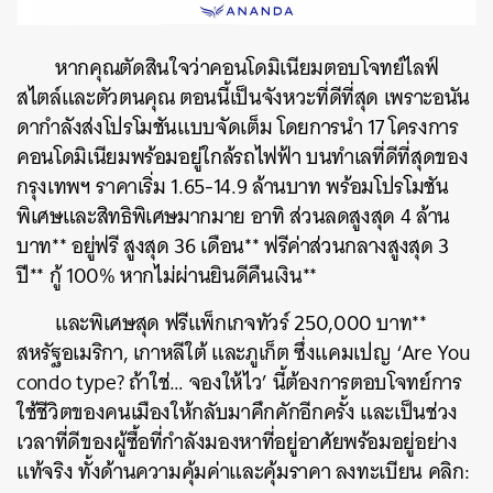
SHARE
TWEET
LINE
EMAIL
หากคุณตัดสินใจว่าคอนโดมิเนียมตอบโจทย์ไลฟ์
สไตล์และตัวตนคุณ ตอนนี้เป็นจังหวะที่ดีที่สุด เพราะอนัน
ดากำลังส่งโปรโมชันแบบจัดเต็ม โดยการนำ 17 โครงการ
คอนโดมิเนียมพร้อมอยู่ใกล้รถไฟฟ้า บนทำเลที่ดีที่สุดของ
กรุงเทพฯ ราคาเริ่ม 1.65-14.9 ล้านบาท พร้อมโปรโมชัน
พิเศษและสิทธิพิเศษมากมาย อาทิ ส่วนลดสูงสุด 4 ล้าน
บาท** อยู่ฟรี สูงสุด 36 เดือน** ฟรีค่าส่วนกลางสูงสุด 3
ปี** กู้ 100% หากไม่ผ่านยินดีคืนเงิน**
และพิเศษสุด ฟรีแพ็กเกจทัวร์ 250,000 บาท**
สหรัฐอเมริกา, เกาหลีใต้ และภูเก็ต ซึ่งแคมเปญ ‘Are You
condo type? ถ้าใช่… จองให้ไว’ นี้ต้องการตอบโจทย์การ
ใช้ชีวิตของคนเมืองให้กลับมาคึกคักอีกครั้ง และเป็นช่วง
เวลาที่ดีของผู้ซื้อที่กำลังมองหาที่อยู่อาศัยพร้อมอยู่อย่าง
แท้จริง ทั้งด้านความคุ้มค่าและคุ้มราคา ลงทะเบียน คลิก: