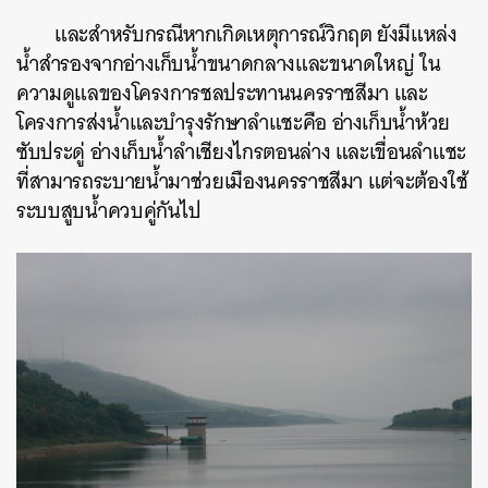
SHARE
TWEET
LINE
EMAIL
และสำหรับกรณีหากเกิดเหตุการณ์วิกฤต ยังมีแหล่ง
น้ำสำรองจากอ่างเก็บน้ำขนาดกลางและขนาดใหญ่ ใน
ความดูแลของโครงการชลประทานนครราชสีมา และ
โครงการส่งน้ำและบำรุงรักษาลำแชะคือ อ่างเก็บน้ำห้วย
ซับประดู่ อ่างเก็บน้ำลำเชียงไกรตอนล่าง และเขื่อนลำแชะ
ที่สามารถระบายน้ำมาช่วยเมืองนครราชสีมา แต่จะต้องใช้
ระบบสูบน้ำควบคู่กันไป