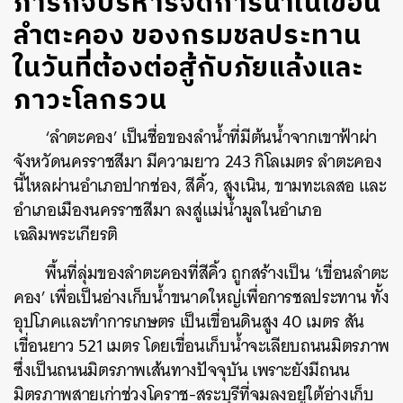
ภารกิจบริหารจัดการน้ำในเขื่อน
ลำตะคอง ของกรมชลประทาน
ในวันที่ต้องต่อสู้กับภัยแล้งและ
ภาวะโลกรวน
‘ลำตะคอง’ เป็นชื่อของลำน้ำที่มีต้นน้ำจากเขาฟ้าผ่า
จังหวัดนครราชสีมา มีความยาว 243 กิโลเมตร ลำตะคอง
นี้ไหลผ่านอำเภอปากช่อง, สีคิ้ว, สูงเนิน, ขามทะเลสอ และ
อำเภอเมืองนครราชสีมา ลงสู่แม่น้ำมูลในอำเภอ
เฉลิมพระเกียรติ
พื้นที่ลุ่มของลำตะคองที่สีคิ้ว ถูกสร้างเป็น ‘เขื่อนลำตะ
คอง’ เพื่อเป็นอ่างเก็บน้ำขนาดใหญ่เพื่อการชลประทาน ทั้ง
อุปโภคและทำการเกษตร เป็นเขื่อนดินสูง 40 เมตร สัน
เขื่อนยาว 521 เมตร โดยเขื่อนเก็บน้ำจะเลียบถนนมิตรภาพ
ซึ่งเป็นถนนมิตรภาพเส้นทางปัจจุบัน เพราะยังมีถนน
มิตรภาพสายเก่าช่วงโคราช-สระบุรีที่จมลงอยู่ใต้อ่างเก็บ