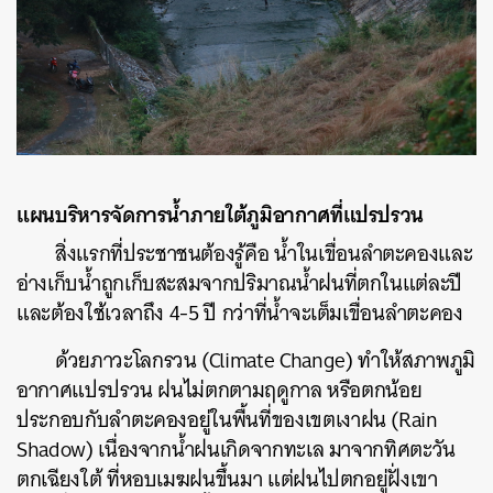
แผนบริหารจัดการน้ำภายใต้ภูมิอากาศที่แปรปรวน
สิ่งแรกที่ประชาชนต้องรู้คือ น้ำในเขื่อนลำตะคองและ
อ่างเก็บน้ำถูกเก็บสะสมจากปริมาณน้ำฝนที่ตกในแต่ละปี
และต้องใช้เวลาถึง 4-5 ปี กว่าที่น้ำจะเต็มเขื่อนลำตะคอง
ด้วยภาวะโลกรวน (Climate Change) ทำให้สภาพภูมิ
อากาศแปรปรวน ฝนไม่ตกตามฤดูกาล หรือตกน้อย
ประกอบกับลำตะคองอยู่ใน
พื้นที่ของเขตเงาฝน (Rain
Shadow) เนื่องจากน้ำฝนเกิดจากทะเล มาจากทิศตะวัน
ตกเฉียงใต้ ที่หอบเมฆฝนขึ้นมา แต่ฝนไปตกอยู่ฝั่งเขา