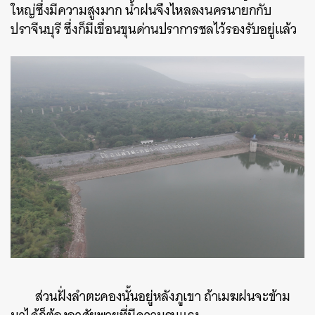
ใหญ่ซึ่งมีความสูงมาก น้ำฝนจึงไหลลงนครนายกกับ
ปราจีนบุรี ซึ่งก็มีเขื่อนขุนด่านปราการชลไว้รองรับอยู่แล้ว
ส่วนฝั่งลำตะคองนั้นอยู่หลังภูเขา ถ้าเมฆฝนจะข้าม