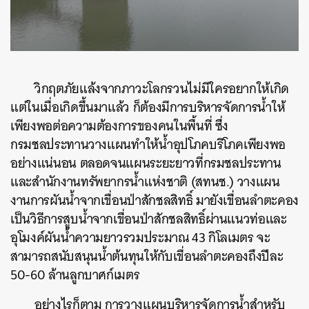
วิกฤตภัยแล้งจากภาวะโลกรวนไม่มีใครอยากให้เกิด
แต่ในเมื่อเกิดขึ้นมาแล้ว ก็ต้องมีการบริหารจัดการน้ำให้
เพียงพอต่อความต้องการของคนในพื้นที่ ซึ่ง
กรมชลประทานวางแผนทำให้น้ำอุปโภคบริโภคเพียงพอ
อย่างแน่นอน ตลอดจนแผนระยะยาวที่กรมชลประทาน
และสำนักงานทรัพยากรน้ำแห่งชาติ (สทนช.) วางแผน
งานการผันน้ำจากเขื่อนป่าสักชลสิทธิ์ มายังเขื่อนลำตะคอง
เป็นวิธีการสูบน้ำจากเขื่อนป่าสักชลสิทธิ์ผ่านแนวท่อและ
อุโมงค์ผันน้ำความยาวรวมประมาณ 43 กิโลเมตร จะ
สามารถสนับสนุนน้ำต้นทุนให้กับเขื่อนลำตะคองถึงปีละ
50-60 ล้านลูกบาศก์เมตร
อย่างไรก็ตาม การวางแผนบริหารจัดการน้ำสำหรับ