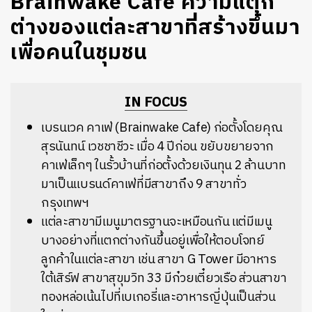
Brainwake Cafe ความแตก
ต่างของแต่ละสาขาที่สร้างขึ้นมา
เพื่อคนในชุมชน
IN FOCUS
เบรนเวค
คาเฟ่ (
Brainwake Cafe)
ก่อตั้งโดยคุณ
สุรนันทน์
เวชชาชีวะ เมื่อ 4 ปีก่อน ขยับขยายจาก
คาเฟ่เล็กๆ ในรั้วบ้านที่ก่อตั้งด้วยเงินทุน
2
ล้านบาท
มาเป็นแบรนด์
คาเฟ่ที่มีสาขาถึง
9
สาขาทั่ว
กรุงเทพฯ
แต่ละสาขามีเมนูมาตรฐานจะเหมือนกัน แต่มีเมนู
บางอย่างที่แตกต่างกันขึ้นอยู่เพื่อให้ตอบโจทย์
ลูกค้าในแต่ละสาขา เช่น สาขา
G Tower
มีอาหาร
ใต้เสิร์ฟ
สาขาสุขุมวิท
33
มีก๋วยเตี๋ยวเรือ
ส่วนสาขา
ทองหล่อเน้นไปที่เบเกอรี่และอาหารญี่ปุ่นเป็นส่วน