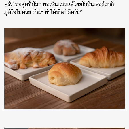
ครัวไทยสู่ครัวโลก
พอเห็นแบรนด์ไทยโกอินเตอร์เราก็
ภูมิใจไปด้วย
ถ้าเราทำได้บ้างก็ดีครับ
”