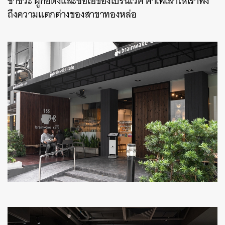
ชาชีวะ
ผู้ก่อตั้งและซีอีโอของเบรนเวค
คาเฟ่เล่าให้เราฟัง
ถึงความแตกต่างของสาขาทองหล่อ