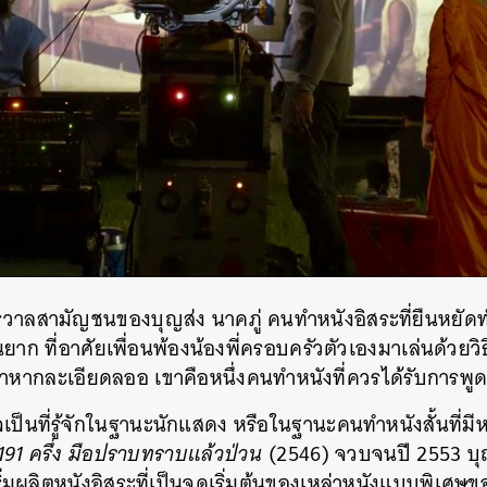
กรวาลสามัญชนของบุญส่ง นาคภู่ คนทำหนังอิสระที่ยืนหยัดท
ยาก ที่อาศัยเพื่อนพ้องน้องพี่ครอบครัวตัวเองมาเล่นด้วยวิธ
มาหากละเอียดลออ เขาคือหนึ่งคนทำหนังที่ควรได้รับการพูดถึ
จเป็นที่รู้จักในฐานะนักแสดง หรือในฐานะคนทำหนังสั้นที่มี
191 ครึ่ง มือปราบทราบแล้วป่วน
(2546) จวบจนปี 2553 บุญส
ิ่มผลิตหนังอิสระที่เป็นจุดเริ่มต้นของเหล่าหนังแบบพิเศษข