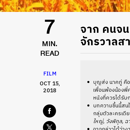
จาก คนจนผ
7
จักรวาลสา
MIN.
READ
FILM
บุญส่ง นาคภู่ ค
OCT 15,
เพื่อนพ้องน้องพ
2018
หนังที่ควรได้รับ
บทความชิ้นนี้สนใ
กลุ่มตัวละครเดีย
ใหญ่, วังพิกุล, 
อาจกล่าวได้ว่างา