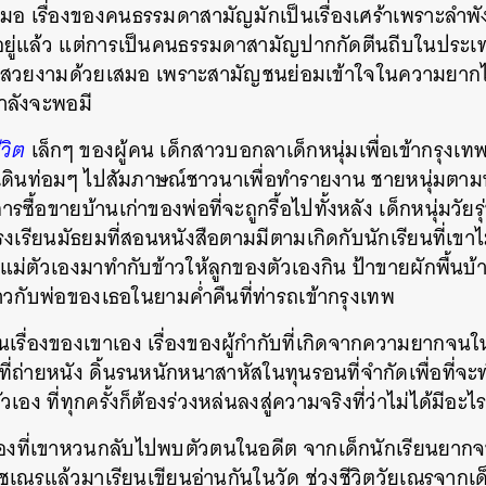
สมอ เรื่องของคนธรรมดาสามัญมักเป็นเรื่องเศร้าเพราะลำพ
SHARE
TWEET
LINE
EMAIL
ยู่แล้ว แต่การเป็นคนธรรมดาสามัญปากกัดตีนถีบในประเทศน
ักจะสวยงามด้วยเสมอ เพราะสามัญชนย่อมเข้าใจในความยากไ
กำลังจะพอมี
วิต
เล็กๆ ของผู้คน เด็กสาวบอกลาเด็กหนุ่มเพื่อเข้ากรุงเ
นเดินท่อมๆ ไปสัมภาษณ์ชาวนาเพื่อทำรายงาน ชายหนุ่มตาม
รซื้อขายบ้านเก่าของพ่อที่จะถูกรื้อไปทั้งหลัง เด็กหนุ่มวัยรุ่น
โรงเรียนมัธยมที่สอนหนังสือตามมีตามเกิดกับนักเรียนที่เขา
่ตัวเองมาทำกับข้าวให้ลูกของตัวเองกิน ป้าขายผักพื้นบ้านท
าวกับพ่อของเธอในยามค่ำคืนที่ท่ารถเข้ากรุงเทพ
ป็นเรื่องของเขาเอง เรื่องของผู้กำกับที่เกิดจากความยากจน
ี่ถ่ายหนัง ดิ้นรนหนักหนาสาหัสในทุนรอนที่จำกัดเพื่อที่จะทำ
ง ที่ทุกครั้งก็ต้องร่วงหล่นลงสู่ความจริงที่ว่าไม่ได้มีอะไร
องที่เขาหวนกลับไปพบตัวตนในอดีต จากเด็กนักเรียนยากจนที
วชเณรแล้วมาเรียนเขียนอ่านกันในวัด ช่วงชีวิตวัยเณรจากเด็