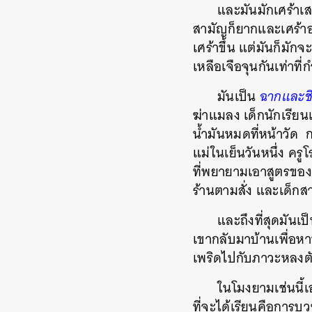
และมันมักเศร้าเ
สามัญก็ยากและเศร้าอ
เศร้าขึ้น แต่มันก็ม
เหลือเจือจุนกันเท่าที่
มันเป็น
ฉากและชี
ฆ่าแมลง เด็กนักเรีย
น้ำมันหมดที่หน้าวัด กา
แม่ในเย็นวันหนึ่ง ครู
ที่พยายามเอาสูตรของแม
ร้านตามสั่ง และเด็กส
และถึงที่สุดมันเ
เขากลับมาบ้านเพื่อหาท
เพริดไปกับภาวะหลงตัวเอ
ในโมงยามเช่นนี้เ
ที่จะได้เรียนคือการบ