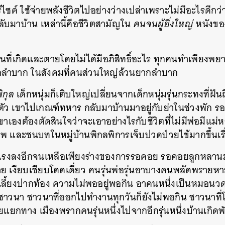
ไซค์ ใช้จ่ายพลังชีวิตไปอย่างว่างเปล่าเพราะไม่มีอะไรดีกว่า
ลับมาบ้าน เหล่านี้คือชีวิตสามัญใน
คนจนผู้ยิ่งใหญ่
หนังของ
คนที่เกิดและตายโดยไม่ได้มีอภิสิทธิ์อะไร ทุกคนทำเพียงพยา
ยากลำบาก ในสังคมที่คนส่วนใหญ่ล้วนยากลำบาก
พิกุล
เด็กหนุ่มก็เติบใหญ่เปลี่ยนจากเด็กหนุ่มรุ่นกระทงที่ฝัน
ตัว เขาไปเกณฑ์ทหาร กลับมาบ้านมาอยู่กับย่าในช่วงพัก 
่เขาเองต้องตัดสินใจว่าจะเอาอย่างไรกับชีวิตที่ไม่มีพ่อมีแ
พ และชนบทในหมู่บ้านพิกลพิการเจ็บปวดป่วยไข้มากขึ้นเ
ี่ยวแรงลงอีกจนเหลือเพียงร่างของการรอคอย รอคอยลูกหลาน
เงียบเชียบโดดเดี่ยว คนรุ่นพ่อรุ่นอาบางคนพลัดพรายหาย
การเลี้ยงปากท้อง ความไม่พออยู่พอกิน อาคนหนึ่งเป็นหมอ
ชาวนา ชาวนาที่ออกไปทำงานทุกวันก็ยังไม่พอกิน ชาวนาที่โรค
เมียแยกทาง เมืองพรากคนรุ่นหนึ่งไปจากอีกรุ่นหนึ่งบ้านเกิดพ
นหา