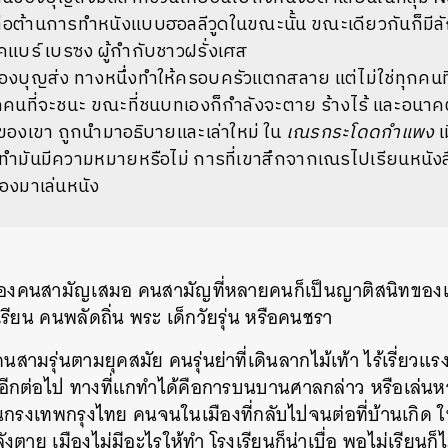
่อต้านการทำหนังแบบฮอลลีวูดในขณะนั้น ขณะเดียวกันก็ม
โคแบร์ เบรซง ผู้กำกับชาวฝรั่งเศส
องบุญส่ง ทางหนึ่งทำให้ครอบครัวแตกสลาย แต่ไม่ใช่ทุกคนท
ทุกคนที่จะชนะ ขณะที่ชนบทเองก็กำลังจะตาย ร้างไร้ และอนาค
องของเขา ถูกนำมาอธิบายและเล่าใหม่ ใน
เณรกระโดดกำแพง
เ
่เขาทำมันมีความหมายหรือไม่ การที่เขาสึกจากเณรไปเรียนหนั
น้องมาเล่นหนัง
าวของคนสามัญเสมอ คนสามัญที่หลายคนก็เป็นญาติสนิทขอ
รียน คนพลัดถิ่น พระ เด็กวัยรุ่น หรือคนชรา
คนสามรุ่นตามยุคสมัย คนรุ่นย่าที่เดินลากไม้เท้า ไร้เรี่ยว
กต่อไป ทางที่แกทำได้คือการบนบานศาลกล่าว หรือเล่นหว
กรงเทพกรุงไทย คนจนในเมืองที่กลับไปจนต่อที่บ้านเกิด ใน
ำลังตาย เมืองไม่มีอะไรให้ทำ โรงเรียนก็น่าเบื่อ พอไม่เรียนก็