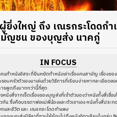
ู้ยิ่งใหญ่ ถึง เณรกระโดดก
มัญชน ของบุญส่ง นาคภู่
IN FOCUS
ือคนทำหนังอิสระที่ยืนหยัดทำหนังเล่าเรื่องคนสามัญ เรื่องขอ
ี่ครอบครัวตัวเองมาเล่นด้วยวิธีการที่เรียบง่ายหากละเอียดล
การพูดถึงมากกว่านี้ที่สุด
จหนังสี่จากเจ็ดเรื่องของบุญส่งที่เจ้าตัวมองว่าหนังทั้งสี่เชื
วกัน ซึ่งคือบรรดาพ่อแม่พี่น้องและตัวเขาเอง หนังทั้งสี่ประ
ฉากและชีวิต
และ
เณรกระโดดกำแพง
นของบุญส่งมีลีลาที่ชวนให้ย้อนไปถึงหนังอิตาเลียนในกลุ่ม N