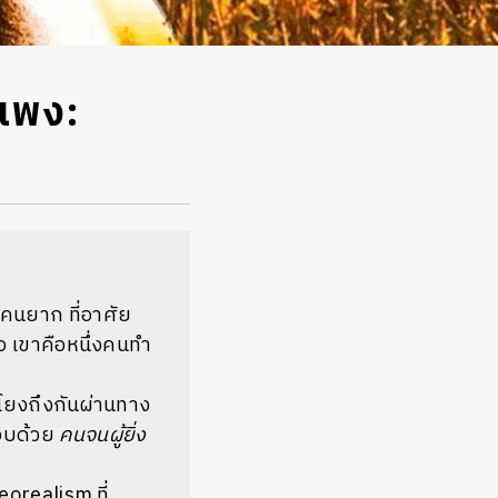
ำแพง:
งคนยาก ที่อาศัย
ออ เขาคือหนึ่งคนทำ
่อมโยงถึงกันผ่านทาง
กอบด้วย
คนจนผู้ยิ่ง
eorealism ที่