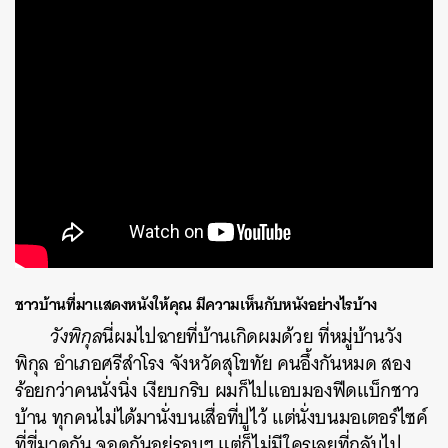
ชาวบ้านที่มาแสดงหนังให้คุณ
มีความเห็นกับหนังอย่างไรบ้าง
วังพิกุล
นี่ผมไปฉายที่บ้านเกิดผมด้วย ที่หมู่บ้านวัง
พิกุล อำเภอศรีสำโรง จังหวัดสุโขทัย คนอึ้งกันหมด สอง
ร้อยกว่าคนนั่งนิ่ง เงียบกริบ ผมก็ไปแอบมองฟีดแบ็กชาว
บ้าน ทุกคนไม่ได้มานั่งบนเสื่อที่ปูไว้ แต่นั่งบนมอเตอร์ไซค์
ที่ขี่มาดูกัน จอดกันอยู่รอบๆ แต่ก็ไม่มีใครเลยที่กลับไป