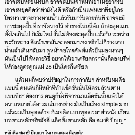
เขาจะรับหรือไม่รับดี อาจจะเป็นเจ้าหนี้ที่เขาไม่อยากรับ
เขาจะหยุดคิดว่าทำยังไงดี หรือถ้าเป็นแฟนเขาที่อยู่ไกล
โทรมา เขาจะวางหาบน้ำแล้วรีบมารับสายทันที อาจจะมี
การสะดุดปี๊บที่เราจัดวางไว้ ทำของโน่นนี่ล้ม ถ้าสะดุดแบบ
ตั้งใจเกินไป ก็เริ่มใหม่ งั้นไม่ต้องสะดุดปี๊บแล้วกัน ระหว่าง
พะวักพะวง สีหน้าเขามันจะออกมาเอง หรือไม่ก็วางหาบ
น้ำแล้วเดินกลับมา ดูหน้าจอโทรศัพท์แล้วยืนมองนานๆ
มันเป็นไปได้หลายวิธี อยากให้เขาเครียดกว่านั้นก็ลองบรีฟ
ให้ท่องสูตรคูณแม่ 28 เป็นใครก็เครียด
แล้วผมก็พบว่าปรัชญาในการกำกับฯ สำหรับผมคือ
แบบนี้ คนเล่นก็มีหน้าที่ทำแอ็คชั่นนั้นให้ครบถ้วนตาม
แบบที่เราต้องการ คนดูก็นั่งพิจารณาแอ็คชั่นนั้นแล้วได้
ความหมายได้อารมณ์บางอย่าง มันเป็นเรื่อง simple มาก
แล้วผมเป็นพุทธด้วย ก็เลยคิดแบบพุทธเวลาทำหนัง เขียน
บทตามหลักอริยสัจสี่ แอ็คติ้งตามหลัก ศีล สมาธิ ปัญญา
หลักศีล
สมาธิ
ปัญญา
ในการแสดง
คืออะไร