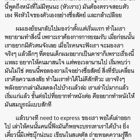
นี้พูดถึงหนังที่ไม่มีทุนนะ (หัวเราะ) มันต้องตรวจสอบตัว
เอง ฟังหัวใจของตัวเองอย่างซื่อสัตย์ และกล้าเปลือย
ผมเองย้อนกลับไปมองว่าตั้งแต่เริ่มแรก ทำไมเรา
พยายามทำสิ่งนี้ เพราะเราต้องการการยอมรับ เมื่อก่อนนั้น
เราอยากมีตัวตนจังเลย เมื่อไรคนจะฟังเรา จะมองเรา
จริงๆ แล้วลึกๆ ที่ตอนเด็กผมอยากเป็นดาราก็เพราะเรื่องนี้
แหละ อยากให้คนมาสนใจ แต่พอเวลานานไป เริ่มพบว่า
มันไม่ใช่ ตอนนี้พอลองถามใจอย่างซื่อสัตย์ สิ่งที่ขับเคลื่อน
เราคือความสงสัย ทำไมเราทำได้ไม่ดีสักทีวะ เอาจริงๆ
พลังอยากเล่ามันลดลงไปบ้างแล้วล่ะ เราเล่าไปมากแล้ว
เริ่มแก่แล้ว ขั้นต่อไปที่อยากทำหนังต่อ คืออยากทำหนังให้
มันสมบูรณ์แบบสักที
แล้วบางที need to express ของเรา พอได้เล่าออก
ไป เล่าให้คนนั้นคนนี้ฟังมันก็พอจะบรรเทาเราได้บ้าง ยิ่ง
เดี๋ยวนี้มีเฟซบุ๊กน่ะนะ เขียนในสเตตัส ถ่ายทอดความรู้สึก