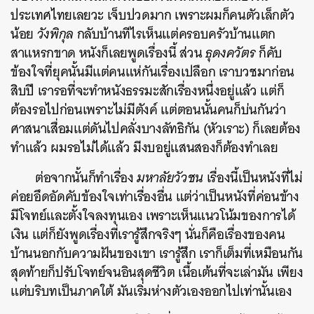
ประเทศไทยเลยวะ เจ็บปวดมาก เพราะผมก็คนตัวเล็กตัว
SHARE
TWEET
LINE
EMAIL
น้อย
วังพิกุล
กลับบ้านทีไรเห็นแต่ครอบครัวบ้านแตก
สาแหรกขาด หนังก็เลยพูดเรื่องนี้ ส่วน
ธุดงควัตร
ก็คับ
ข้องใจที่ยุคนั้นมีแต่คนแห่กันเรื่องเปลือก เราบวชมาก่อน
สิบปี เรารอที่จะทำหนังธรรมะสักเรื่องหนึ่งอยู่แล้ว แต่ก็
ต้องรอไปก่อนเพราะไม่มีตังค์ แต่ตอนนั้นคนก็บ่นกันว่า
ศาสนาเสื่อมแต่ดันไปคลั่งบางลัทธิกัน (หัวเราะ) ก็เลยต้อง
ทำแล้ว ผมรอไม่ได้แล้ว มีงบอยู่แสนสองก็ต้องทำเลย
ต่อจากนั้นก็ทำเรื่อง
มหาลัยวัวชน
เรื่องนี้เป็นหนังที่ไม่
ค่อยอึดอัดคับข้องใจเท่าเรื่องอื่น แต่ว่าเป็นหนังที่ค่อนข้าง
มีโจทย์และตั้งใจลงทุนเอง เพราะเห็นแนวโน้มของการได้
เงิน แต่ก็ยังพูดเรื่องที่เรารู้สึกจริงๆ นั่นก็คือเรื่องของคน
บ้านนอกกับความฝันของเขา เรารู้สึก เราก็เต็มที่เหมือนกัน
สุดท้ายก็ปรับโจทย์จนอินสุดชีวิต เนื้อเต้นที่จะเล่ามัน เพียง
แต่บริบทเป็นภาคใต้ มันเริ่มห่างตัวเองออกไปเท่านั้นเอง