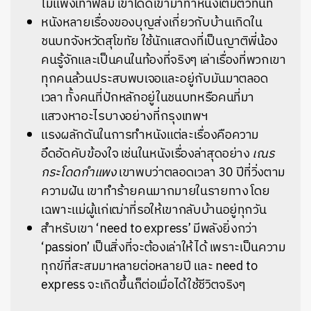
ไม่แพงเท่าฟิล์ม เขาโดดเข้ามาทำหนังเต็มตัวทันที
หนังหลายเรื่องของบุญส่งเกี่ยวกับบ้านเกิดใน
ชนบทจังหวัดสุโขทัย ใช้นักแสดงที่เป็นญาติพี่น้อง
คนรู้จักและเป็นคนในท้องที่จริงๆ เล่าเรื่องที่พวกเขา
ทุกคนล้วนประสบพบเจอและอยู่กับมันมาตลอด
เวลา ทั้งคนที่ปักหลักอยู่ในชนบทหรือคนที่มา
แสวงหาอะไรบางอย่างที่กรุงเทพฯ
แรงผลักดันในการทำหนังแต่ละเรื่องคือความ
อึดอัดคับข้องใจ เช่นในหนังเรื่องล่าสุดอย่าง
เณร
กระโดดกำแพง
เขาพบว่าตลอดเวลา 30 ปีที่วิ่งตาม
ความฝัน เขาทำร้ายคนมากมายในรายทาง โดย
เฉพาะแม่ผู้แก่เฒ่าที่รอให้เขากลับบ้านอยู่ทุกวัน
สำหรับเขา ‘need to express’ มีพลังยิ่งกว่า
‘passion’ เป็นสิ่งที่จะต้องเล่าให้ได้ เพราะเป็นความ
ทุกข์ที่สะสมมาหลายต่อหลายปี และ need to
express จะเกิดขึ้นก็ต่อเมื่อได้ใช้ชีวิตจริงๆ