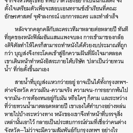
จากจังหวัดสุโขทัย ที่พบว่าตัวเองอยากเป็นนักแสดง จึง
ตั้งใจเตรียมตัวเพื่อจะสอบเอนทรานซ์เข้าเรียนที่คณะ
อักษรศาสตร์ จุฬาลงกรณ์ เอกการละคร และทำสำเร็จ
หลังจากคลุกคลีกับละครเวทีมาหลายต่อหลายปี ทันที
ที่ยุคของหนังฟิล์มอันแสนแพงจบลง การเข้ามาของกล้อ
งดิจิตัลทำให้ใครก็สามารถทำหนังได้ด้วยงบประมาณที่ถูก
กว่า บุญส่งจึงกระโดดเข้าสู่อีกความฝันที่ฝังใจมาตลอด
เขาเดินหน้าทำหนังอิสระภายใต้บริษัท ‘ปลาเป็นว่ายทวน
น้ำ’ ที่ก่อตั้งขึ้นมาเอง
สายน้ำที่บุญส่งแหวกว่ายอยู่ อาจเป็นได้ทั้งกรุงเทพฯ-
ต่างจังหวัด ความฝัน-ความจริง ความจน-การอยากพ้นไป
จากมัน-การต้องทนอยู่กับมัน หรือใดๆ ก็ตาม และระหว่าง
ที่ว่ายทวนน้ำมาตลอดหลายปี เขาเองได้ทำบางอย่างหล่น
หายไปบ้างระหว่างทาง หนังของเขาจึงทำหน้าที่บรรจุสิ่ง
เหล่านั้นเอาไว้ กลายเป็นประสบการณ์ร่วมที่เชื่อว่าคนต่าง
จังหวัด—ไม่ว่าจะมีความสัมพันธ์กับกรุงเทพฯ อย่างไร