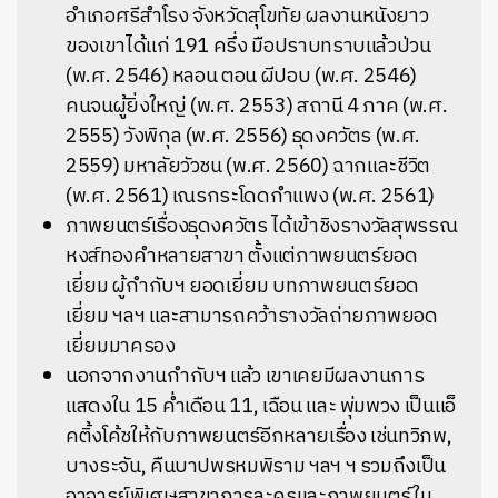
อำเภอศรีสำโรง จังหวัดสุโขทัย ผลงานหนังยาว
ของเขาได้แก่ 191 ครึ่ง มือปราบทราบแล้วป่วน
(พ.ศ. 2546) หลอน ตอน ผีปอบ (พ.ศ. 2546)
คนจนผู้ยิ่งใหญ่ (พ.ศ. 2553) สถานี 4 ภาค (พ.ศ.
2555) วังพิกุล (พ.ศ. 2556) ธุดงควัตร (พ.ศ.
2559) มหาลัยวัวชน (พ.ศ. 2560) ฉากและชีวิต
(พ.ศ. 2561) เณรกระโดดกำแพง (พ.ศ. 2561)
ภาพยนตร์เรื่องธุดงควัตร ได้เข้าชิงรางวัลสุพรรณ
หงส์ทองคำหลายสาขา ตั้งแต่ภาพยนตร์ยอด
เยี่ยม ผู้กำกับฯ ยอดเยี่ยม บทภาพยนตร์ยอด
เยี่ยม ฯลฯ และสามารถคว้ารางวัลถ่ายภาพยอด
เยี่ยมมาครอง
นอกจากงานกำกับฯ แล้ว เขาเคยมีผลงานการ
แสดงใน 15 ค่ำเดือน 11, เฉือน และ พุ่มพวง เป็นแอ็
คติ้งโค้ชให้กับภาพยนตร์อีกหลายเรื่อง เช่นทวิภพ,
บางระจัน, คืนบาปพรหมพิราม ฯลฯ ฯ รวมถึงเป็น
อาจารย์พิเศษสาขาการละครและภาพยนตร์ใน