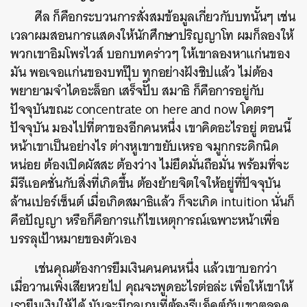
ศีล ก็คือกระบวนการสั่งสมข้อมูลเกี่ยวกับบทนั้นๆ เช่น
เวลาผมสอนการแสดงให้นักศึกษาปริญญาโท ผมก็ลองให้
พวกเขาอิมโพรไวส์ บอกบทคร่าวๆ ให้เขาลองหาแก่นของ
มัน พอเจอแก่นของบทปุ๊บ ทุกอย่างฝังชิปแล้ว ไม่ต้อง
พยายามจำไดอะล็อก เสร็จปั๊บ สมาธิ ก็คือการอยู่กับ
ปัจจุบันขณะ concentrate on here and now โคตรๆ
ปัจจุบัน มองไปที่ตาของอีกคนหนึ่ง เขาคิดอะไรอยู่ ตอนนี้
หน้าเขาเป็นอย่างไร ต่างหูเขาขยับเหรอ จมูกกระดิกนิด
หน่อย ต้องเปิดผัสสะ ต้องว่าง ไม่ยึดมั่นถือมั่น พร้อมที่จะ
มีรีแอคชั่นกับสิ่งที่เกิดขึ้น ต้องย้ายจิตใจให้อยู่ที่ปัจจุบัน
ล้านเปอร์เซ็นต์ เมื่อเกิดสมาธิแล้ว ก็จะเกิด intuition นั่นก็
คือปัญญา หรือก็คือการแก้ไขเหตุการณ์เฉพาะหน้าเพื่อ
บรรลุเป้าหมายของตัวเอง
เช่นคุณต้องการยืมเงินคนคนหนึ่ง แล้วเขาบอกว่า
เมื่อวานเพิ่งเสียหวยไป คุณจะพูดอะไรต่อล่ะ เพื่อให้เขาให้
เรายืมเงินให้ได้ มันจะมีกลเกมที่ต้องรีแอ็คต์กับเขาตลอด