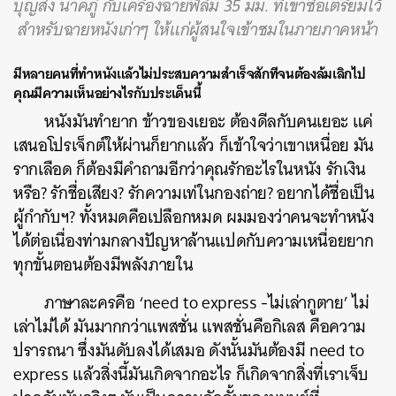
บุญส่ง นาคภู่ กับเครื่องฉายฟิล์ม 35 มม. ที่เขาซื้อเตรียมไว้
สำหรับฉายหนังเก่าๆ ให้แก่ผู้สนใจเข้าชมในภายภาคหน้า
มีหลายคนที่ทำหนังแล้วไม่ประสบความสำเร็จสักทีจนต้องล้มเลิกไป
คุณมีความเห็นอย่างไรกับประเด็นนี้
หนังมันทำยาก ข้าวของเยอะ ต้องดีลกับคนเยอะ แค่
เสนอโปรเจ็กต์ให้ผ่านก็ยากแล้ว ก็เข้าใจว่าเขาเหนื่อย มัน
รากเลือด ก็ต้องมีคำถามอีกว่าคุณรักอะไรในหนัง รักเงิน
หรือ? รักชื่อเสียง? รักความเท่ในกองถ่าย? อยากได้ชื่อเป็น
ผู้กำกับฯ? ทั้งหมดคือเปลือกหมด ผมมองว่าคนจะทำหนัง
ได้ต่อเนื่องท่ามกลางปัญหาล้านแปดกับความเหนื่อยยาก
ทุกขั้นตอนต้องมีพลังภายใน
ภาษาละครคือ ‘need to express -ไม่เล่ากูตาย’ ไม่
เล่าไม่ได้ มันมากกว่าแพสชั่น แพสชั่นคือกิเลส คือความ
ปรารถนา ซึ่งมันดับลงได้เสมอ ดังนั้นมันต้องมี need to
express แล้วสิ่งนี้มันเกิดจากอะไร ก็เกิดจากสิ่งที่เราเจ็บ