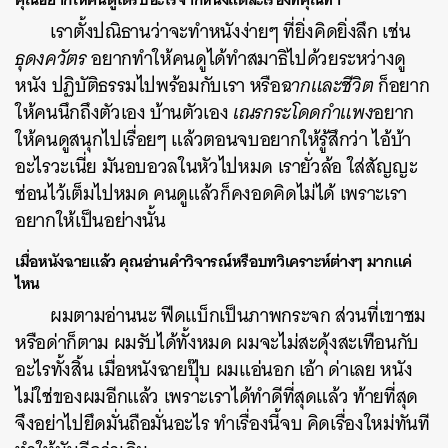
เราตั้งปณิธานว่าจะทำหนังง่ายๆ ที่ยิ่งคิดยิ่งลึก เช่น
ธุดงควัตร
อยากทำให้คนดูได้ทำสมาธิไปด้วยระหว่างดู
หนัง ปฏิบัติธรรมไปพร้อมกับเรา หรือ
ฉากและชีวิต
ก็อยาก
ให้คนนึกถึงตัวเอง บ้านตัวเอง
เณรกระโดดกำแพง
อยาก
ให้คนดูสนุกไปเรื่อยๆ แล้วตอนจบอยากให้รู้สึกว่า ไอ้บ้า
อะไรวะเนี่ย มันอบอวลในหัวไปหมด เรายั่วล้อ ใส่สัญญะ
ซ่อนไว้เต็มไปหมด คนดูแล้วก็คงอดคิดไม่ได้ เพราะเรา
อยากให้เป็นอย่างนั้น
เมื่อหนังฉายแล้ว
คุณอ่านคำวิจารณ์หรือบทวิเคราะห์ต่างๆ
มากแค่
ไหน
ผมตามอ่านนะ ฟีดแบ็กเป็นภาพกระจก ส่วนที่เขาชม
หรือด่าก็ตาม ผมรับได้ทั้งหมด ผมจะไม่สะดุ้งสะเทือนกับ
อะไรทั้งสิ้น เมื่อหนังฉายปุ๊บ ผมแอ่นอก เอ้า ด่าเลย หนัง
ไม่ใช่ของผมอีกแล้ว เพราะเราได้ทำดีที่สุดแล้ว ท้ายที่สุด
จึงอย่าไปยึดมั่นถือมั่นอะไร ทำเรื่องนี้จบ คิดเรื่องใหม่ทันที