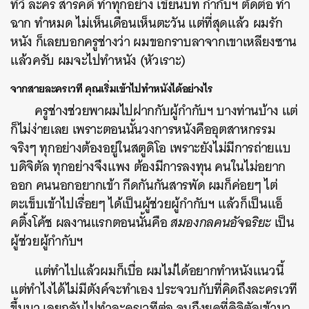
ทีวี ละคร สารคดี ทำทุกอย่าง เขียนบท กำกับฯ ตัดต่อ ทำ
ฉาก ทำหมด ไม่เห็นเดือนเห็นตะวัน แต่ที่สุดแล้ว ผมรัก
หนัง ก็เลยบอกครูช่างว่า ผมขอกราบลาจากเขาเหลียงซาน
แล้วครับ ผมจะไปทำหนัง (หัวเราะ)
จากสายละครเวที
คุณเริ่มเข้าไปทำหนังได้อย่างไร
ครูช่างช่วยพาผมไปฝากกับผู้กำกับฯ บางท่านบ้าง แต่
ก็ไม่ง่ายเลย เพราะตอนนั้นวงการหนังคืออุตสาหกรรม
จริงๆ ทุกอย่างต้องอยู่ในสตูดิโอ เพราะยังไม่มีการถ่ายแบ
บดิจิตัล ทุกอย่างจึงแพง ต้องมีการลงทุน คนในไม่อยาก
ออก คนนอกอยากเข้า กีดกันกันสารพัด ผมก็ค่อยๆ ไต่
ตะเข็บเข้าไปเรื่อยๆ ได้เป็นผู้ช่วยผู้กำกับฯ แล้วก็เป็นแอ็
คติ้งโค้ช ผลงานแรกตอนนั้นคือ
สมองกลคนอัจฉริยะ
เป็น
ผู้ช่วยผู้กำกับฯ
แต่ทำไปแล้วผมก็เบื่อ ผมไม่ได้อยากทำหนังแนวนี้
แต่ทำไงได้ไม่มีตังค์จะทำเอง ประจวบกับที่คิดถึงละครเวที
ขึ้นมา เลยกลับไปทำละครเวทีต่อ จนถึงยุคที่ดิจิตัลเข้ามา