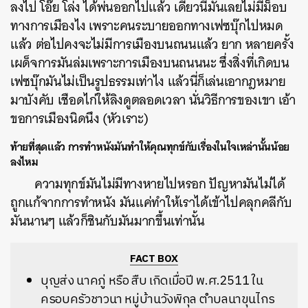
ลงไป โอ๊ย โล่ง ได้พ่นออกไปแล้ว เดี๋ยวนี้มันเลยไม่มีม็อบ
ทางการเมืองไง เพราะคนระบายออกทางเฟซบุ๊กไปหมด
แล้ว ต่อไปคงจะไม่มีการเมืองบนถนนแล้ว ยาก หลายครั้ง
เผด็จการมันล่มเพราะการเมืองบนถนนนะ ซึ่งสิ่งที่เกิดบน
เฟซบุ๊กมันไม่เป็นรูปธรรมเท่าไง แล้วนี่ก็เล่นเอากฎหมาย
มาบังคับ เชือดไก่ให้ลิงดูตลอดเวลา นั่นวิธีการของเขา เอ้า
ขอการเมืองนิดนึง (หัวเราะ)
ท้ายที่สุดแล้ว
การทำหนังมันทำให้คุณทุกข์กับเรื่องในใจเหล่านั้นน้อย
ลงไหม
ความทุกข์มันไม่มีทางหายไปหรอก ปัญหามันไม่ได้
ถูกแก้จากการทำหนัง มันแค่ทำให้เราได้เข้าไปคลุกคลีกับ
มันนานๆ แล้วก็ชินกับมันมากขึ้นเท่านั้น
FACT BOX
บุญส่ง นาคภู่ หรือ สืบ เกิดเมื่อปี พ.ศ.2511 ใน
ครอบครัวชาวนา หมู่บ้านวังพิกุล ตำบลนาขุนไกร