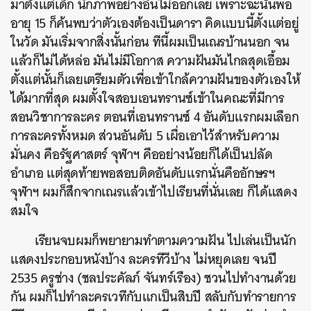
มาตั้งแต่เด็ก นึกภาพอย่างอื่นไม่ออกเลย เพราะฉะนั้นพอ
อายุ 15 ก็ค้นพบว่าตัวเองต้องเป็นดารา คิดแบบนี้ตั้งแต่อยู่
ในวัด มันเริ่มจากสิ่งนั้นก่อน ทีนี้ผมเป็นเณรบ้านนอก จน
แล้วก็ไม่ได้หล่อ มันไม่มีโอกาส ความฝันมันไกลสุดเอื้อม
ตั้งแต่นั้นก็เลยเตรียมตัวเพื่อเข้าใกล้ความฝันของตัวเองให้
ได้มากที่สุด ผมตั้งใจสอบเอนทรานซ์เข้าในคณะที่มีการ
สอนวิชาการละคร ตอนที่เอนทรานซ์ 4 อันดับแรกผมเลือก
การละครทั้งหมด ส่วนอันดับ 5 เผื่อเอาไว้สำหรับความ
มั่นคง คือรัฐศาสตร์ จุฬาฯ คืออย่างน้อยก็ได้เป็นปลัด
อำเภอ แต่สุดท้ายพอสอบติดอันดับแรกนั่นคืออักษรฯ
จุฬาฯ ผมก็สึกจากเณรแล้วเข้าไปเรียนที่นั่นเลย ก็ได้แสดง
สมใจ
เรียนจบผมก็พยายามทำตามความฝัน ไปเล่นเป็นนัก
แสดงประกอบหนังบ้าง ละครทีวีบ้าง ไม่หยุดเลย จนปี
2535 ครูช่าง (ชลประคัลภ์ จันทร์เรือง) ชวนไปทำงานด้วย
กัน ผมก็ไปทำละครเวทีกับแกเป็นสิบปี สลับกับทำรายการ