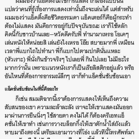
ผมมองว่าแอ็คติ้งไม่ใช่การแสดง ถ้ามองแบบนั้น
แปลว่าคนที่รู้เรื่องการแสดงเท่านั้นถึงจะเล่นได้ แต่สำหรับ
ผมมองว่าแอ็คติ้งคือชีวิตธรรมดา แอ็คเตอร์ก็คือผู้กระทำ
ต้องไม่แสดง มันคือการอยู่กับปัจจุบันขณะ เราก็ใช้หลัก
คิดนี้กับชาวบ้านเลย—หวัดดีครับพี่ ทำนามาเหรอ โอเคๆ
เล่นหนังให้หน่อยสิ เล่นยังไงเหรอ โอ๊ย สบายมากพี่ เหมือน
เวลาพี่แบกไถไปทำนา พี่ก็แบกไปตามปกตินั่นแหละ
(หัวเราะ) พี่นั่งกินข้าวจริงๆ ไปเลยพี่ กินไปเลย ไม่มีอะไร
มากกว่านั้น เพราะแนวหนังเราก็เป็นเรียลิสติกอยู่แล้ว หรือ
อันไหนที่ต้องการอารมณ์ลึกๆ เราก็ทำแอ็คชั่นซับซ้อนเอา
แอ็คชั่นซับซ้อนในที่นี้คืออะไร
ก็เช่น สมมติฉากนี้เราต้องการแสดงให้เห็นถึงความ
สับสนของเขา ความละล้าละลัง เราจะให้เขาแสดงมันออก
มาผ่านการยืนนิ่งๆ ใช้สายตา คงไม่ได้ ก็ต้องครีเอทแอ็
คชั่นให้เขาทำ เช่นการวางบล็อกกิ้งให้เขาตักน้ำใส่ถังแล้ว
หาบมาถึงตรงนี้ เตรียมเอามาวางที่โอ่ง แล้วทีนี้โทรศัพท์มา