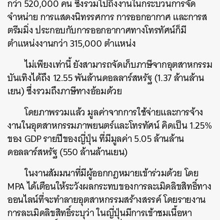
กว่า
520,000
คน
ซึ่งรวมไปถึงงานในกระบวนการจัด
จำหน่าย
การแสดงนิทรรศการ
การออกอากาศ
และการส
ตรีมมิ่ง
ประกอบกับการออกอากาศทางโทรทัศน์ก็มี
ตำแหน่งงานกว่า
315,000
ตำแหน่ง
ไม่เพียงเท่านี้
ยังสามารถจัดเก็บภาษีจากอุตสาหกรรม
บันเทิงได้ถึง
12.55
พันล้านดอลลาร์สหรัฐ
(1.37
ล้านล้าน
เยน
)
ซึ่งรวมถึงภาษีทางอ้อมด้วย
โดยภาพรวมแล้ว
มูลค่าจากการใช้จ่ายและการจ้าง
งานในอุตสาหกรรมภาพยนตร์และโทรทัศน์
คิดเป็น
1.25%
ของ
GDP
รายปีของญี่ปุ่น
ที่มีมูลค่า
5.05
ล้านล้าน
ดอลลาร์สหรัฐ
(550
ล้านล้านเยน
)
ในงานสัมมนาที่มีผู้ออกกฎหมายเข้าร่วมด้วย
โดย
MPA
ได้เตือนให้ระวังผลกระทบของการละเมิดลิขสิทธิ์ทาง
ออนไลน์ที่จะทำลายอุตสาหกรรมสร้างสรรค์
โดยรายงาน
ค้นหา
การละเมิดลิขสิทธิ์ระบุว่า
ในญี่ปุ่นมีการเข้าชมเนื้อหา