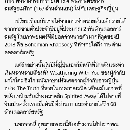
โทรทัศน์สามารถทำรายได้
15.4
พันล้านดอลลาร์
สหรัฐอเมริกา
(1.67
ล้านล้านเยน
)
ให้กับเศรษฐกิจญี่ปุ่น
เปรียบเทียบกับรายได้จากการจำหน่ายตั๋วแล้ว
รายได้
จากการขายตั๋วประจำปีอยู่ที่ประมาณ
2
พันล้านดอลลาร์
สหรัฐ
โดยภาพยนตร์ที่มียอดจำหน่ายตั๋วมากที่สุดของปี
2018
คือ
Bohemian Rhapsody
ที่ทำรายได้ถึง
115
ล้าน
ดอลลาร์สหรัฐ
แต่ถึงอย่างนั้นในปีนี้ญี่ปุ่นเองก็มีหนังที่โด่งดังและทำ
เงินหลาหลายเรื่องทั้ง
Weathering
With
You
ของผู้กำกับ
มาโกโตะ ชิงไก หนังภาษาฝรั่งเศสจากผู้กำกับชาวญี่ปุ่น
อย่าง
The
Truth
ที่ฉายในเทศกาลเวนิส หรือแม้แต่การที่
หนังแอนิเมชั่นเรื่องคลาสสิก
Spirited
Away
ได้ไปฉายที่
จีนเป็นครั้งแรกเมื่อต้นปีที่ผ่านมา
และทำรายได้ถึง
68
ล้านดอลลาร์สหรัฐ
นอกจากนี้
อุตสาหกรรมนี้ยังสร้างงานให้ประชาชน