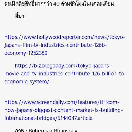
SHARE
TWEET
LINE
EMAIL
ละเมิดลิขสิทธิ์มากกว่า
40
ล้านชั่วโมงในแต่ละเดือน
ที่มา
:
https://www.hollywoodreporter.com/news/tokyo-
japans-film-tv-industries-contribute-126b-
economy-1252389
https://biz.blogdady.com/tokyo-japans-
movie-and-tv-industries-contribute-126-billion-to-
economic-system/
https://www.screendaily.com/features/tiffcom-
how-japans-biggest-content-market-is-building-
international-bridges/5144047.article
ภาพ
: Bohemian Rhapsody