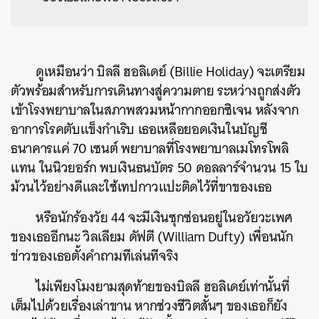
ดูเหมือนว่า บิลลี ฮอลิเดย์ (Billie Holiday) จะเตรียม
ตัวพร้อมสำหรับการเดินทางสู่ความตาย ระหว่างถูกส่งตัว
เข้าโรงพยาบาลในสภาพสวมหน้ากากออกซิเจน หลังจาก
อาการโรคตับแข็งกำเริบ เธอเหลือยอดเงินในบัญชี
ธนาคารแค่ 70 เซนต์ พยาบาลที่โรงพยาบาลเมโทรโพลิ
แทน ในนิวยอร์ก พบเงินธนบัตร 50 ดอลลาร์จำนวน 15 ใบ
ม้วนไว้อย่างดีและใช้เทปกาวแปะติดไว้ที่ขาของเธอ
หรือนักร้องวัย 44 จะมีเงินซุกซ่อนอยู่ในอวัยวะเพศ
ของเธออีกนะ วิลเลียม ดัฟตี (William Dufty) เพื่อนนัก
ข่าวของเธอตั้งคำถามทีเล่นทีจริง
ไม่เพียงโมงยามสุดท้ายของบิลลี ฮอลิเดย์เท่านั้นที่
เต็มไปด้วยเรื่องเล่าขาน หากช่วงชีวิตสั้นๆ ของเธอก็ยัง