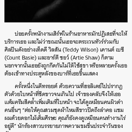
บ่อยครั้งพนักงานเสิร์ฟในร้านอาหารมักปฏิเสธที่จะให้
บริการเธอ และไม่ว่าขณะนั้นเธอจะตระเวนทัวร์ร่วมกับ
ศิลปินดังอย่างเท็ดดี วิลสัน (Teddy Wilson) เคานต์ เบซี
(Count Basie) และอาร์ตี ชอว์ (Artie Shaw) ก็ตาม
นอกจากนั้นเธอยังถูกกีดกันไม่ให้ใช้สุขา หรือหลายครั้งเธอ
ต้องเข้าทางประตูหลังของบาร์ที่เธอขึ้นแสดง
ครั้งหนึ่งในดีทรอยต์ ด้วยความที่ฮอลิเดย์ไปปรากฏ
ตัวด้วยใบหน้าที่ซีดขาวจนเกินไป เจ้าของคลับจึงให้เธอ
แต้มครีมสีคล้ำเพิ่มเติมที่ใบหน้า จะได้ดูเหมือนคนผิวดำ
คนอื่นๆ “ต่อให้คุณสวมชุดผ้าไหมสีขาวปิดถึงลำคอ แซม
ผมด้วยดอกไม้เต็มศีรษะ คุณก็ยังคงดูเหมือนคนทำงานไร่
อยู่ดี” นักร้องสาวบรรยายภาพความขมขื่นประจำวันของ