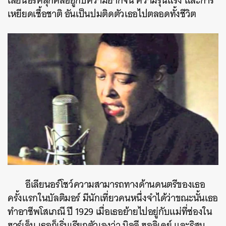
เลียนอร์คลุกคลีอยู่กับความยากจน ความรุนแรง และการ
เหยียดเชื้อชาติ อันเป็นปมติดตัวเธอไปตลอดทั้งชีวิต
อีเลียนอร์โชว์ความสามารถทางด้านดนตรีของเธอ
ครั้งแรกในบัลติมอร์ มีนักเที่ยวคนหนึ่งจำได้ว่าขณะนั้นเธอ
ทำอาชีพโสเภณี ปี 1929 เมื่อเธอย้ายไปอยู่กับแม่ที่ซ่องใน
ฮาร์เล็ม เธอก็เริ่มเรียกตัวเองว่า บิลลี ฮอลิเดย์ และริสูบ