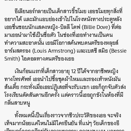
อีเลียนอร์กลายเป็นเด็กสาวขี้ขโมย เธอขโมยทุกสิ่งที่
อยากได้ และมักแอบย่องเข้าไปในโรงหนังทางประตูหลัง
เธอชื่นชอบนักแสดงหญิง-บิลลี โดฟ (Billie Dove) ที่ต่อ
มาเธอนำมาใช้เป็นชื่อตัว ในซ่องที่เธอทำงานเป็นคน
ทำความสะอาดนั้น เธอมีโอกาสค้นพบดนตรีของหลุยส์
อาร์มสตรอง (Louis Armstrong) และเบสซี สมิธ (Bessie
Smith) ไอดอลทางดนตรีของเธอ
เงินก้อนแรกที่เด็กสาวอายุ 12 ปีได้จากอาชีพหญิง
ทางโทรศัพท์ เธอนำไปซื้อชุดผ้าไหมและรองเท้าหนังมัน
ส้นเตี้ย กระทั่งเมื่อเธอปฏิเสธที่จะรับแขก เธอก็ถูกจับตัวส่ง
โรงเรียนดัดสันดานอีกครั้ง แต่คราวนี้เธอถูกขังในห้องที่มี
กลิ่นสาบหนู
ทั้งหมดนี้เป็นเรื่องราวจากชีวประวัติของเธอ จะจริง
เท็จมากน้อยแค่ไหนไม่มีใครยืนยัน ที่แน่ๆ วัยเด็กของอี