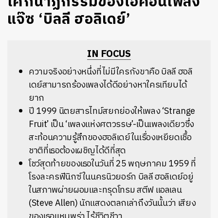
โศกนาฏกรรมของไอคอนเพลง
แจ๊ซ ‘บิลลี ฮอลิเดย์’
IN FOCUS
ความจริงอย่างหนึ่งที่ไม่มีใครกังขาคือ บิลลี ฮอลิ
เดย์สามารถร้องเพลงได้ดีอย่างหาใครเทียบได้
ยาก
ปี 1999 นิตยสารไทม์สยกย่องให้เพลง ‘Strange
Fruit’ เป็น ‘เพลงแห่งศตวรรษ’-เป็นเพลงเดียวซึ่ง
สะท้อนความรู้สึกของฮอลิเดย์ในเรื่องเหยียดเชื้อ
ชาติที่เธอต้องเผชิญได้ดีที่สุด
โชว์สุดท้ายของเธอในวันที่ 25 พฤษภาคม 1959 ที่
โรงละครฟีนิกซ์ ในนครนิวยอร์ก บิลลี ฮอลิเดย์อยู่
ในสภาพผ่ายผอมและทรุดโทรม สตีฟ แอลเลน
(Steve Allen) นักแสดงตลกเล่าถึงวันนั้นว่า เสียง
ของเธอแหบพร่า ไร้ชีวิตชีวา