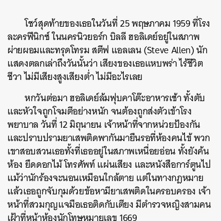
โชว์สุดท้ายของเธอในวันที่ 25 พฤษภาคม 1959 ที่โรง
ละครฟีนิกซ์ ในนครนิวยอร์ก บิลลี ฮอลิเดย์อยู่ในสภาพ
ผ่ายผอมและทรุดโทรม สตีฟ แอลเลน (Steve Allen) นัก
แสดงตลกเล่าถึงวันนั้นว่า เสียงของเธอแหบพร่า ไร้ชีวิต
ชีวา ไม่มีเสียงสูงเสียงต่ำ ไม่มีอะไรเลย
หกวันต่อมา ฮอลิเดย์ล้มฟุบคาโต๊ะอาหารเช้า ทั้งตับ
และหัวใจถูกโจมตีอย่างหนัก จนต้องถูกส่งตัวเข้าโรง
พยาบาล วันที่ 12 มิถุนายน เจ้าหน้าที่จากหน่วยป้องกัน
และปราบปรามยาเสพติดพากันมายืนรอที่ห้องคนไข้ พวก
เขาสอบสวนเธอทั้งที่เธออยู่ในสภาพเหนื่อยอ่อน ทั้งยังค้น
ห้อง ยึดดอกไม้ โทรศัพท์ แผ่นเสียง และหนังสือการ์ตูนไป
แม้ว่านักร้องจะนอนเหมือนใกล้ตาย แต่ในทางกฎหมาย
แล้วเธอถูกจับกุมด้วยข้อหามียาเสพติดในครอบครอง เจ้า
หน้าที่สวมกุญแจมือเธอติดกับเตียง มีตำรวจหญิงสามคน
เฝ้าที่หน้าห้องนักโทษหมายเลข 1669