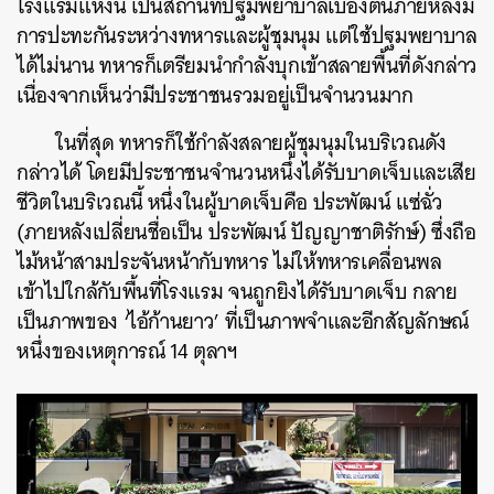
โรงแรมแห่งนี้ เป็นสถานที่ปฐมพยาบาลเบื้องต้นภายหลังมี
การปะทะกันระหว่างทหารและผู้ชุมนุม แต่ใช้ปฐมพยาบาล
ได้ไม่นาน ทหารก็เตรียมนำกำลังบุกเข้าสลายพื้นที่ดังกล่าว
เนื่องจากเห็นว่ามีประชาชนรวมอยู่เป็นจำนวนมาก
ในที่สุด ทหารก็ใช้กำลังสลายผู้ชุมนุมในบริเวณดัง
กล่าวได้ โดยมีประชาชนจำนวนหนึ่งได้รับบาดเจ็บและเสีย
ชีวิตในบริเวณนี้ หนึ่งในผู้บาดเจ็บคือ ประพัฒน์ แซ่ฉั่ว
(ภายหลังเปลี่ยนชื่อเป็น ประพัฒน์ ปัญญาชาติรักษ์) ซึ่งถือ
ไม้หน้าสามประจันหน้ากับทหาร ไม่ให้ทหารเคลื่อนพล
เข้าไปใกล้กับพื้นที่โรงแรม จนถูกยิงได้รับบาดเจ็บ กลาย
เป็นภาพของ ‘ไอ้ก้านยาว’ ที่เป็นภาพจำและอีกสัญลักษณ์
หนึ่งของเหตุการณ์ 14 ตุลาฯ