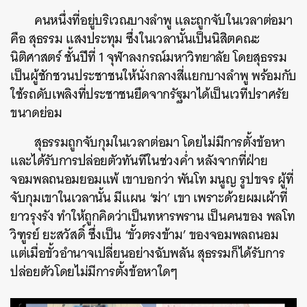
คนหนึ่งที่อยู่บริเวณบางลำพู และถูกจับในเวลาต่อมา
คือ สุธรรม แสงประทุม ซึ่งในเวลานั้นเป็นนิสิตคณะ
นิติศาสตร์ ชั้นปีที่ 1 จุฬาลงกรณ์มหาวิทยาลัย โดยสุธรรม
เป็นผู้ชักชวนประชาชนให้นั่งกลางสี่แยกบางลำพู พร้อมกับ
ใช้รถดับเพลิงที่ประชาชนยึดจากรัฐมาได้เป็นเวทีปราศรัย
ขนาดย่อม
สุธรรมถูกจับกุมในเวลาต่อมา โดยไม่มีการตั้งข้อหา
และได้รับการปล่อยตัวทันทีในช่วงค่ำ หลังจากที่ฝ่าย
จอมพลถนอมยอมแพ้ เขาบอกว่า พันโท มนูญ รูปขจร ผู้ที่
จับกุมเขาในเวลานั้น มีแผน ‘ฆ่า’ เขา เพราะด้วยผมเผ้าที่
ยาวรุงรัง ทำให้ถูกคิดว่าเป็นทหารพราน เป็นคนของ พลโท
วิฑูรย์ ยะสวัสดิ์ ซึ่งเป็น ‘ขั้วตรงข้าม’ ของจอมพลถนอม
แต่เมื่อขั้วอำนาจเปลี่ยนอย่างฉับพลัน สุธรรมก็ได้รับการ
ปล่อยตัวโดยไม่มีการตั้งข้อหาใดๆ