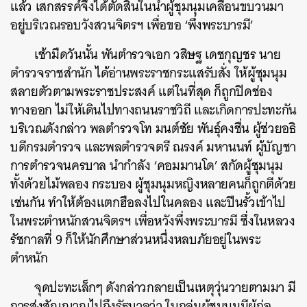
แล้ว เสกสรรค์จึงได้ตัดสินในนำผู้ชุมนุมเคลื่อนขบวนมา
อยู่บริเวณรอบวังสวนจิตรฯ เพื่อขอ ‘พึ่งพระบารมี’
เช้ามืดวันนั้น พันตำรวจเอก วสิษฐ เดชกุญชร นาย
ตำรวจราชสำนัก ได้อ่านพระราชกระแสรับสั่ง ให้ผู้ชุมนุม
สลายตัวตามพระราชประสงค์ แต่ในที่สุด ก็ถูกปิดช่อง
ทางออก ไม่ให้เดินไปทางถนนราชวิถี และเกิดการปะทะกัน
บริเวณดังกล่าว พลตำรวจโท มนต์ชัย พันธุ์คงชื่น ผู้ช่วยอธิ
บดีกรมตํารวจ และพลตำรวจตรี ณรงค์ มหานนท์ ผู้บัญชา
การตํารวจนครบาล นำกำลัง ‘คอมมานโด’ สกัดผู้ชุมนุม
ทั้งด้วยไม้พลอง กระบอง ผู้ชุมนุมหญิงหลายคนก็ถูกตีด้วย
เช่นกัน ทำให้ต้องแตกฮือลงไปในคลอง และปีนรั้วเข้าไป
ในพระตำหนักสวนจิตรฯ เพื่อหวังพึ่งพระบารมี ซึ่งในหลวง
รัชกาลที่ 9 ก็ให้นักศึกษาส่วนหนึ่งหลบภัยอยู่ในพระ
ตำหนัก
จุดปะทะเล็กๆ ดังกล่าวกลายเป็นเหตุวุ่นวายตามมา มี
การส่งสัญญาณไปถึงรัฐบาลว่า ในกลุ่มผู้ชุมนุมมีผู้ก่อ