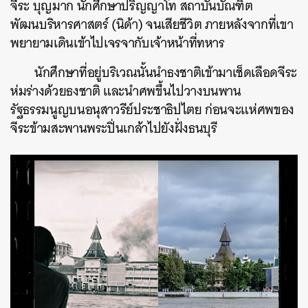
จีระ บุญมาก นักศึกษาปริญญาโท สถาบันบัณฑิต
พัฒนบริหารศาสตร์ (นิด้า) จนเสียชีวิต ภายหลังจากที่เขา
พยายามเดินเข้าไปเจรจากับเจ้าหน้าที่ทหาร
นักศึกษาที่อยู่บริเวณนั้นนำธงชาติเข้ามาเช็ดเลือดจีระ
ห่มร่างด้วยธงชาติ และนำศพขึ้นไปวางบนพาน
รัฐธรรมนูญบนอนุสาวรีย์ประชาธิปไตย ก่อนจะแห่ศพของ
จีระข้ามสะพานพระปิ่นเกล้าไปยังฝั่งธนบุรี
ค้นหา
SHARE
TWEET
LINE
EMAIL