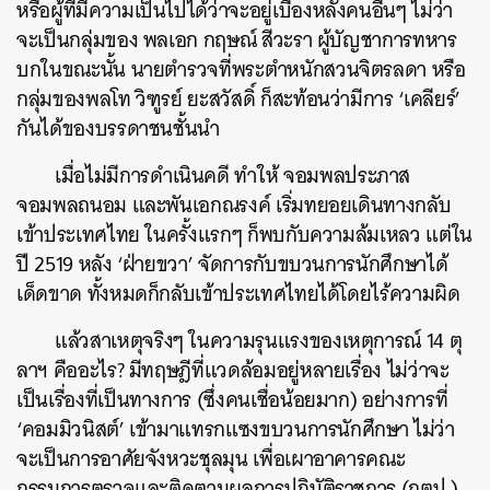
หรือผู้ที่มีความเป็นไปได้ว่าจะอยู่เบื้องหลังคนอื่นๆ ไม่ว่า
จะเป็นกลุ่มของ พลเอก กฤษณ์ สีวะรา ผู้บัญชาการทหาร
บกในขณะนั้น นายตำรวจที่พระตำหนักสวนจิตรลดา หรือ
กลุ่มของพลโท วิฑูรย์ ยะสวัสดิ์ ก็สะท้อนว่ามีการ ‘เคลียร์’
กันได้ของบรรดาชนชั้นนำ
เมื่อไม่มีการดำเนินคดี ทำให้ จอมพลประภาส
จอมพลถนอม และพันเอกณรงค์ เริ่มทยอยเดินทางกลับ
เข้าประเทศไทย ในครั้งแรกๆ ก็พบกับความล้มเหลว แต่ใน
ปี 2519 หลัง ‘ฝ่ายขวา’ จัดการกับขบวนการนักศึกษาได้
เด็ดขาด ทั้งหมดก็กลับเข้าประเทศไทยได้โดยไร้ความผิด
แล้วสาเหตุจริงๆ ในความรุนแรงของเหตุการณ์ 14 ตุ
ลาฯ คืออะไร? มีทฤษฎีที่แวดล้อมอยู่หลายเรื่อง ไม่ว่าจะ
เป็นเรื่องที่เป็นทางการ (ซึ่งคนเชื่อน้อยมาก) อย่างการที่
‘คอมมิวนิสต์’ เข้ามาแทรกแซงขบวนการนักศึกษา ไม่ว่า
จะเป็นการอาศัยจังหวะชุลมุน เพื่อเผาอาคารคณะ
กรรมการตรวจและติดตามผลการปฏิบัติราชการ (กตป.)