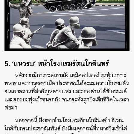
5. ‘แนวรบ’ หน้าโรงแรมรัตนโกสินทร์
หลังจากมีการระดมรถถัง เฮลิคอปเตอร์ รถหุ้มเกราะ
ทหาร และอาวุธครบมือ ประชาชนได้สะสมความโกรธแค้น
จนเผาสถานที่สำคัญหลายแห่ง และบางส่วนได้ขับรถเมล์
และรถขยะพุ่งเข้าชนรถถัง จนกระทั่งถูกยิงเสียชีวิตในเวลา
ต่อมา
นอกจากนี้ ฝั่งตรงข้ามโรงแรมรัตนโกสินทร์ บริเวณ
ใกล้กับกรมประชาสัมพันธ์ ยังมีเหตุการณ์ที่ทหารยิงเข้าใส่