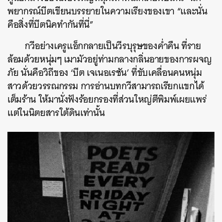
พยากรณ์บีตเขียนบรรยายในความเรียงของเขา “และนั่น
คือสิ่งที่บีตนิคทำกันที่นี่”
กวีอย่างเครูแอ็กกลายเป็นวีรบุรุษของค่ำคืน ที่ราย
ล้อมด้วยหนุ่มๆ เมามัวอยู่ท่ามกลางกลิ่นอายของการผจญ
ภัย นั่นคือวิถีของ ‘บีต เจเนอเรชัน’ ที่ขับเคลื่อนคนหนุ่ม
สาวด้วยวรรณกรรม การอ่านบทกวีสามารถเรียกแขกได้
เต็มร้าน ให้มานั่งฟังร้อยกรองที่ส่วนใหญ่ตีพิมพ์เผยแพร่
แต่ในนิตยสารใต้ดินเท่านั้น