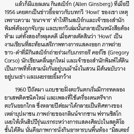
แล้วก็มีแอลเลน กินสเบิร์ก (Allen Ginsberg) ที่เมื่อปี
1956 เคยตกเป็นข่าวอื้อฉาวกับบทกวี ‘Howl’ ของเขา เหตุ
เพราะความ ‘อนาจาร’ ทำให้กินสเบิร์กและเจ้าของสำนัก
พิมพ์ต้องถูกจับกุม และบทกวีเล่มนั้นกลายเป็นหนังสือต้อง
ห้าม แต่ทั้งสองก็หลุดคดี เมื่อศาลตัดสินว่า ‘Howl’ เป็น
งานเขียนที่สะท้อนเสรีภาพทางการแสดงออก ภาพถ่าย
ขาว-ดำที่มีกินสเบิร์กถ่ายร่วมกับเกรกอรี คอร์โซ (Gregory
Corso) นักเขียนคลื่นลูกใหม่ และเจ้าของสำนักพิมพ์ใต้ดิน
เป็นภาพที่ทั้งสามนั่งกันอยู่บนม้านั่งในสวน มีต้นฉบับวาง
อยู่บนเข่า และเผยรอยยิ้มกว้าง
1960 ปีถัดมา แถบชายฝั่งตะวันตกเริ่มมีการทดลอง
ยาเสพติดชนิดใหม่ และเพลงที่ใช้เครื่องดนตรีจาก
ตะวันออกไกล ซึ่งหลายปีต่อมาได้กลายเป็นทิศทางของ
เหล่าบุปผาชน ภาพถ่ายของกลินน์จากซาน ฟรานซิสโก
เผยให้เห็นฮิปปีรุ่นแรกระหว่างการแสดงศิลปะในสตูดิโอ
ชั้นใต้ดิน นั่นคือภาพการนั่งกินอาหารบนพื้นห้อง “มิสเตอร์