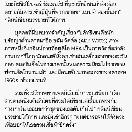
และมิสซิสโรเจอร์ ซัมเมอร์ส ที่บูชาลัทธิเซนกำลังผ่อน
คลายกับศาลเจ้าญี่ปุ่นที่พวกเขาออกแบบจำลองขึ้นมา”
กลินน์เขียนบรรยายที่ใต้ภาพ
บุคคลที่มีบทบาทสำคัญเกี่ยวกับลัทธิเซนคือนัก
ปรัชญาด้านศาสนาชื่อ อลัน วัตต์ส (Alan Watts) ภาพ
ภาพหนึ่งซึ่งกลินน์ถ่ายที่สตูดิโอ MEA เป็นภาพวัตต์สกำลัง
อ่านบทกวีไฮกุ นักดนตรีนั่งคุกเข่าเล่นเครื่องสายของตะวัน
ออก ดนตรีแจ๊ซในช่วงเวลานั้นหมดความนิยมไปจากซาน
ฟรานซิสโกนานแล้ว และมีดนตรีแนวทดลองของทศวรรษ
1960s เข้ามาแทนที่
รวมทั้งเสรีภาพทางเพศก็เริ่มเป็นกระแสนิยม “เด็ก
สาวคนหนึ่งเต้นรำโดยที่สวมใส่เพียงแค่เสื้อยกทรงกับ
กางเกงใน เธอบอกว่าชุดของเธอคับเกินไป” กลินน์เขียน
บรรยายใต้ภาพ และยังเล่าอีกว่า “ผมต้องรอจนได้จังหวะ
เพื่อบอกให้เธอสวมเสื้อผ้าอีกครั้ง”