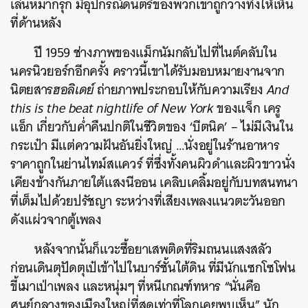
เล่นหมากรุก มีอุปกรณ์ดนตรีของพวกเขาถูกวางทิ้งให้เห็น
ที่ด้านหลัง
ปี 1959 ช่างภาพของแม็กนัมกลับไปที่ไนต์คลับใน
นครนิวยอร์กอีกครั้ง คราวนี้เขาได้รับมอบหมายงานจาก
นิตยสาร
ฮอลิเดย์
ถ่ายภาพประกอบให้กับความเรียง
And
this is the beat nightlife of New York
ของแจ็ก เครู
แอ็ก เกี่ยวกับค่ำคืนปกติในชีวิตของ ‘บีตนิค’ – ไม่มีเงินใน
กระเป๋า มีแต่ความฝันอันยิ่งใหญ่ …นั่งอยู่ในร้านอาหาร
ราคาถูกในย่านไทม์สแควร์ ที่ซึ่งทั้งคนผิวดำและผิวขาวนั่ง
เคียงข้างกันภายใต้แสงนีออน เคลิบเคลิ้มอยู่กับบทสนทนา
ที่เต็มไปด้วยปรัชญา ระหว่างที่เสียงเพลงแนวตะวันออก
ดังแผ่วจากตู้เพลง
หลังจากนั้นก็แวะซื้อยาเสพติดที่ริมถนนแสงสลัว
ก่อนเดินตุปัดตุเป๋เข้าไปในบาร์ชั้นใต้ดิน ที่มีนักแซกโซโฟน
ขี้เมาเป่าเพลง และหนุ่มๆ ที่หนีเกณฑ์ทหาร “นั่นคือ
ศูนย์กลางของเมืองใหญ่ที่สุดเท่าที่โลกเคยพบเห็น” นัก