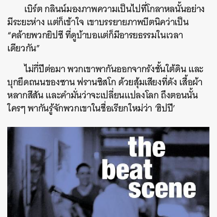
เบิร์ต กลินน์มองภาพความเป็นไปที่โกลาหลนั้นอย่าง
มีระยะห่าง แต่ก็เข้าใจ เขาบรรยายภาพบีตนิคว่าเป็น
“คล้ายพวกยิปซี ที่ดูบ้าบอแต่ก็มีอารยธรรมในเวลา
เดียวกัน”
ไม่กี่ปีต่อมา พวกเขาพากันออกจากรังชั้นใต้ดิน และ
บุกยึดถนนของซาน ฟรานซิสโก ด้วยสุ้มเสียงที่ดัง เสื้อผ้า
หลากสีสัน และคำมั่นว่าจะเปลี่ยนแปลงโลก ถึงตอนนั้น
ใครๆ พากันรู้จักพวกเขาในชื่อเรียกใหม่ว่า ‘ฮิปปี’