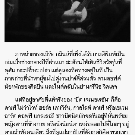
ภาพถ่ายของเบิร์ต กลินน์ที่เพิ่งได้รับการตีพิมพ์เป็น
เล่มเมื่อช่วงกลางปีที่ผ่านมา สะท้อนให้เห็นชีวิตวัยรุ่นที่
ดุดัน กระปรี้กระเปร่า แต่ดูหลงทิศทางอยู่ในที เป็น
ภาพถ่ายที่นำพาผู้ชมไปสู่งานปาร์ตี้ส่วนตัว ตามลอฟต์
ห้องพักของศิลปิน และไนต์คลับในย่านกรีนิช วิลเลจ
แต่ที่อยู่อาศัยที่แท้จริงของ ‘บีต เจเนอเรชัน’ ก็คือ
คาเฟ่ ไม่ว่าไวท์ ฮอร์ส แทเวิร์น, กาสไลท์ คาเฟ่ หรือเซเวน
อาร์ต คอฟฟี แกลเลอรี ชาวบีตนิคมักจะกันอยู่ที่นั่นพร้อม
หญิงสาวที่ข้างกาย หรือนั่งนัยน์ตาเหม่อลอยไปที่ไกลๆ อยู่
ตามลำพังคนเดียว สิ่งที่ดูแปลกเป็นที่สังเกตก็คือ พวกเขา