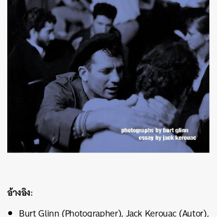
อ้างอิง:
Burt Glinn (Photographer), Jack Kerouac (Autor),