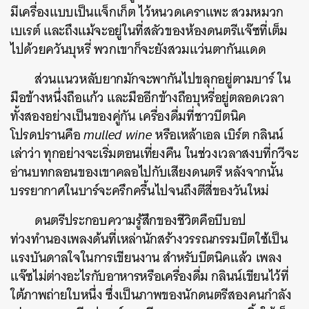
มีเครื่องแบบเป็นแจ็กเก็ต ไว้หนวดเคราแพะ สวมหมวก
เบเรต์ และถึงแม้จะอยู่ในที่สลัวของห้องดนตรีแจ๊ซที่เต็ม
ไปด้วยควันบุหรี่ พวกเขาก็จะยังสวมแว่นตากันแดด
ส่วนแนวหลับยากมักจะพากันไปขลุกอยู่ตามบาร์ ใน
มือข้างหนึ่งถือแก้ว และมืออีกข้างถือบุหรี่อยู่ตลอดเวลา
ทั้งสองอย่างเป็นของคู่กัน เครื่องดื่มที่ชาวบีตนิค
โปรดปรานคือ
mulled wine
หรือเหล้าเอล เบิร์ต กลินน์
เล่าว่า ทุกอย่างจะเริ่มตอนเที่ยงคืน ในช่วงเวลาสงบที่กวีจะ
อ่านบทกลอนของเขาคลอไปกับเสียงดนตรี หลังจากนั้น
บรรยากาศในบาร์จะครึกครื้นไปจนถึงตีสี่ของวันใหม่
ดนตรีประกอบความรู้สึกของชีวิตคือบีบอป
ท่วงทำนองเพลงด้นที่เหล่านักสร้างวรรณกรรมบีตใช้เป็น
แรงบันดาลใจในการเขียนงาน สำหรับบีตนิคแล้ว เพลง
แจ๊ซไม่ต่างอะไรกับอาหารหรือเครื่องดื่ม กลินน์เขียนไว้ที่
ใต้ภาพถ่ายใบหนึ่ง ซึ่งเป็นภาพของนักดนตรีสองคนกำลัง