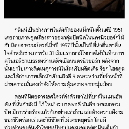
กลินน์เป็นช่างภาพในสังกัดของแม็กนัมตั้งแต่ปี 1951
เคยถ่ายภาพชุดเรื่องราวของกลุ่มบีตนิคในนครนิวยอร์กให้
กับนิตยสาร
เอสไควร์
เมื่อปี 1957 ปีนั้นเป็นปีที่น่าตื่นตาตื่น
ใจสำหรับช่างภาพวัย 31 เริ่มแรกเขามีโอกาสได้บันทึกภาพ
ควีนเอลิซาเบธระหว่างเสด็จเยือนนครนิวยอร์ก หลังจาก
นั้นเขาไปเกาะติดเหตุการณ์ในโรงเรียนลิตเติล ร็อก ไฮสคูล
และได้ถ่ายภาพเด็กนักเรียนผิวสี 9 คนระหว่างที่เจ้าหน้าที่
ฝ่ายความมั่นคงกำลังให้ความคุ้มครองจากกลุ่มม็อบ
ตอนที่นิตยสาร
เอสไควร์
ส่งตัวเขาไปที่บาร์ในแมนฮัต
ตัน ที่นั่นกำลังมี ‘ไข้ใหม่’ ระบาดพอดี นั่นคือ วรรณกรรม
บีต มีการร่ายร้อยแก้วกันอย่างเร่าร้อน เอ่ยอ้างความดีงาม
ของชีวิตร่อนเร่ และวิถีชีวิตที่ไม่เคยหยุดนิ่ง โดยมี
ท่วงทำนองอันเร้าใจของบีบอปและแอมเฟตามีนเต็มกำ