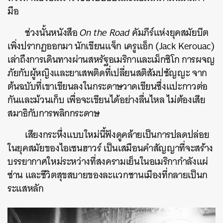
มือ
ช่วงนั้นหนังสือ
On the Road
คัมภีร์แห่งยุคสมัยบีต
เพิ่งปรากฏออกมา นักเขียนแจ็ก เครูแอ็ก (Jack Kerouac)
เล่าถึงการเดินทางผ่านสหรัฐอเมริกาและเม็กซิโก การผจญ
ภัยกับผู้หญิงและยาเสพติดที่เปลี่ยนสติสัมปชัญญะ จาก
ต้นฉบับที่เขาเขียนลงในกระดาษวาดเขียนซึ่งแปะกาวต่อ
กันและม้วนเก็บ เพื่อจะเขียนได้อย่างลื่นไหล ไม่ต้องเสีย
สมาธิกับการพลิกกระดาษ
เสียงกระหึ่งแบบใหม่นี้ฟังดูคล้ายเป็นการปลดปล่อย
ในยุคสมัยของไอเซนฮาวร์ เป็นเสมือนคำสัญญาที่จะสร้าง
บรรยากาศใหม่ระหว่างที่สงครามเย็นในอเมริกากำลังแผ่
ซ่าน และชีวิตสุขสบายของละแวกชานเมืองที่กลายเป็นก
ระแสหลัก