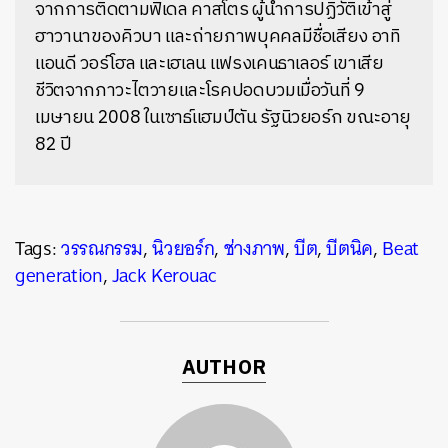
จากการติดตามฟิเดล คาสโตร ผู้นำการปฏิวัติเข้าสู่
ฮาวานาของคิวบา และถ่ายภาพบุคคลมีชื่อเสียง อาทิ
แอนดี วอร์โฮล และเฮเลน แฟรงเคนธาเลอร์ เขาเสีย
ชีวิตจากภาวะไตวายและโรคปอดบวมเมื่อวันที่ 9
เมษายน 2008 ในเซาธ์แฮมป์ตัน รัฐนิวยอร์ก ขณะอายุ
82 ปี
Tags:
วรรณกรรม
,
นิวยอร์ก
,
ช่างภาพ
,
บีต
,
บีตนิค
,
Beat
generation
,
Jack Kerouac
AUTHOR