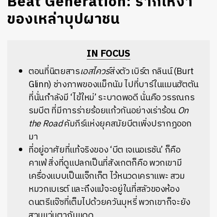
Beat Generation: รากเหง้า
ของเหล่าบุปผาชน
IN FOCUS
ตอนที่นิตยสาร
เอสไควร์
ส่งตัว เบิร์ต กลินน์ (Burt
Glinn) ช่างภาพของแม็กนัม ไปที่บาร์ในแมนฮัตตัน
ที่นั่นกำลังมี ‘ไข้ใหม่’ ระบาดพอดี นั่นคือ วรรณกร
รมบีต ที่มีการร่ายร้อยแก้วกันอย่างเร่าร้อน
On
the Road
คัมภีร์แห่งยุคสมัยบีตเพิ่งปรากฏออก
มา
ที่อยู่อาศัยที่แท้จริงของ ‘บีต เจเนอเรชัน’ ก็คือ
คาเฟ่ สิ่งที่ดูแปลกเป็นที่สังเกตก็คือ พวกเขามี
เครื่องแบบเป็นแจ็กเก็ต ไว้หนวดเคราแพะ สวม
หมวกเบเรต์ และถึงแม้จะอยู่ในที่สลัวของห้อง
ดนตรีแจ๊ซที่เต็มไปด้วยควันบุหรี่ พวกเขาก็จะยัง
สวมแว่นตากันแดด