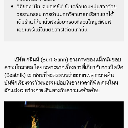
วิถีของ ‘บีต เจเนอเรชัน’ ขับเคลื่อนคนหนุ่มสาวด้วย
วรรณกรรม การอ่านบทกวีสามารถเรียกแขกได้
เต็มร้าน ให้มานั่งฟังร้อยกรองที่ส่วนใหญ่ตีพิมพ์
เผยแพร่แต่ในนิตยสารใต้ดินเท่านั้น
เบิร์ต กลินน์ (Burt Glinn) ช่างภาพของแม็กนัมชอบ
ความโกลาหล โดยเฉพาะฉากเรื่องราวที่เกี่ยวกับชาวบีตนิค
(Beatnik) เขาชอบที่จะตระเวนถ่ายภาพเวลากลางคืน
บันทึกเรื่องราววัฒนธรรมย่อยในช่วงเวลาที่พีค ตรงไหน
สักแห่งระหว่างการเดินทางกับความเศร้าสร้อย